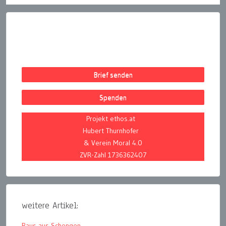
Brief senden
Spenden
Projekt ethos.at
Hubert Thurnhofer
& Verein Moral 4.0
ZVR-Zahl 1736362407
weitere Artikel:
Raus aus Schengen