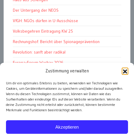
Der Untergang der NEOS
VfGH: NGOs dürfen in U-Ausschüsse
Volksbegehren Eintragung KW 25
Rechnungshof: Bericht über Spionageprävention
Revolution: sanft aber radikal
Europa-Forum Wachau 2026
Zustimmung verwalten
Amnesty Report 2025/26
Attac kritisiert neues EU-Rüstungspaket
Um dir ein optimales Erlebnis zu bieten, verwenden wir Technologien wie
Cookies, um Geräteinformationen zu speichern und/oder darauf zuzugreifen.
Ungarn ist demokratischer als Österreich
Wenn du diesen Technologien zustimmst, können wir Daten wie das
Surfverhalten oder eindeutige IDs auf dieser Website verarbeiten. Wenn du
deine Zustimmung nicht erteilst oder zurückziehst, können bestimmte
Merkmale und Funktionen beeinträchtigt werden.
alle Artikel
Akzeptieren