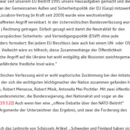
zwar seit unserem EU-Beitritt 1995 unsere Hausaufgaben gemacht und di
an der Gemeinsamen Außen und Sicherheitspolitik der EU (Gasp) mitzuwir
issabon-Vertrag (in Kraft seit 2009) wurde eine wechselseitige
ffneten Angriff vereinbart. In der österreichischen Bundesverfassung wu
 j Rechnung getragen. Einfach gesagt wird damit die Neutralität für den
ropäischen Sicherheits- und Verteidigungspolitik (ESVP) ohne jede
nders formuliert: Bei jedem EU-Beschluss (wie auch bei einem UN- oder O
r. Vielleicht wäre es hilfreich, diese Zusammenhänge der Öffentlichkeit
he Angriff auf die Ukraine hat wohl endgültig alle Illusionen zunichtegema
efährdete friedliche Insel wäre.“
ichischen Verfassung wird er wohl euphorische Zustimmung bei den Initiat
i der sich die wichtigsten Wichtigmacher der Nation zusammen gefunden 
s, Robert Menasse, Robert Misik, Antonella Mei-Pochtler. Mit zwei öffentli
Bundesminister, die Bundesregierung, den Nationalrat und sogar an die
 19.5.22)
Auch wenn hier eine „offene Debatte über den NATO-Beitritt“
 Argumente der Unterzeichner das Ergebnis, und zwar die Forderung des
uch das Leitmotiv von Schüssels Artikel: „Schweden und Finnland haben sic