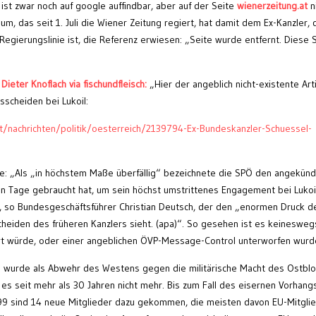
 ist zwar noch auf google auffindbar, aber auf der Seite
wienerzeitung.at
n
m, das seit 1. Juli die Wiener Zeitung regiert, hat damit dem Ex-Kanzler, d
Regierungslinie ist, die Referenz erwiesen: „Seite wurde entfernt. Diese 
n
Dieter Knoflach via fischundfleisch:
„Hier der angeblich nicht-existente Art
sscheiden bei Lukoil:
t/nachrichten/politik/oesterreich/2139794-Ex-Bundeskanzler-Schuessel-
age: „Als „in höchstem Maße überfällig“ bezeichnete die SPÖ den angekünd
eun Tage gebraucht hat, um sein höchst umstrittenes Engagement bei Lukoi
n“, so Bundesgeschäftsführer Christian Deutsch, der den „enormen Druck d
scheiden des früheren Kanzlers sieht. (apa)“. So gesehen ist es keinesweg
ert würde, oder einer angeblichen ÖVP-Message-Control unterworfen wurd
 wurde als Abwehr des Westens gegen die militärische Macht des Ostbl
es seit mehr als 30 Jahren nicht mehr. Bis zum Fall des eisernen Vorhang
999 sind 14 neue Mitglieder dazu gekommen, die meisten davon EU-Mitglie