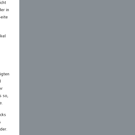
icht
er in
Seite
ikel
igten
l
er
s so,
e.
ocks
s
der.