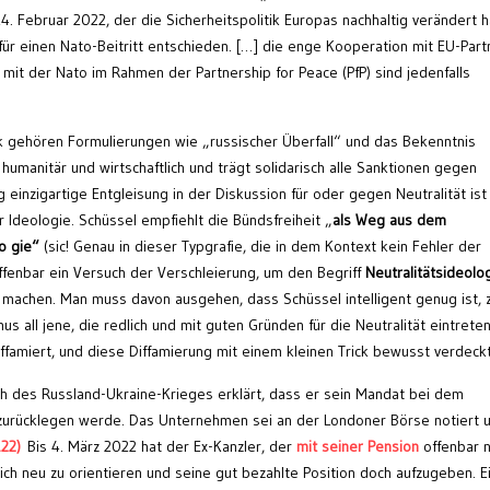
 Februar 2022, der die Sicherheitspolitik Europas nachhaltig verändert ha
 für einen Nato-Beitritt entschieden. […] die enge Kooperation mit EU-Part
it der Nato im Rahmen der Partnership for Peace (PfP) sind jedenfalls
 gehören Formulierungen wie „russischer Überfall“ und das Bekenntnis
, humanitär und wirtschaftlich und trägt solidarisch alle Sanktionen gegen
g einzigartige Entgleisung in der Diskussion für oder gegen Neutralität ist
r Ideologie. Schüssel empfiehlt die Bündsfreiheit „
als Weg aus dem
o gie
“
(sic! Genau in dieser Typgrafie, die in dem Kontext kein Fehler der
ffenbar ein Versuch der Verschleierung, um den Begriff
Neutralitätsideolo
u machen. Man muss davon ausgehen, dass Schüssel intelligent genug ist, 
 all jene, die redlich und mit guten Gründen für die Neutralität eintreten
ffamiert, und diese Diffamierung mit einem kleinen Trick bewusst verdeckt
h des Russland-Ukraine-Krieges erklärt, dass er sein Mandat bei dem
t zurücklegen werde. Das Unternehmen sei an der Londoner Börse notiert 
.22)
Bis 4. März 2022 hat der Ex-Kanzler, der
mit seiner Pension
offenbar n
ich neu zu orientieren und seine gut bezahlte Position doch aufzugeben. E