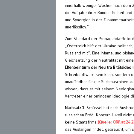
innerhalb weniger Wochen nach dem 24.
die Aufgabe ihrer Bündnisfreiheit und
und Synergien in der Zusammenarbeit m
unerlässlich.“
Zum Standard der Propaganda-Retorik
„Österreich hilft der Ukraine politisch
Russland mit“. Eine infame, und bislan
Gleichsetzung der Neutralität mit eine
Elfenbeinturm der Neu tra li tätsideo l
Schreibsoftware sein kann, sondern o
unauffindbar für die Suchmaschinen z
wissen, dass er mit seinem Neologismus
Vertreter einer ominösen Ideologie di
Nachsatz 1:
Schüssel hat nach Ausbruc
russischen Erdöl-Konzern Lukoil nich
keine Staatsfirma
(Quelle: ORF.at 24.2
das Auslangen findet, gebraucht, um s