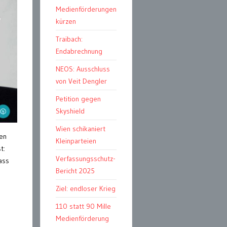
Medienförderungen
kürzen
Traibach:
Endabrechnung
NEOS: Ausschluss
von Veit Dengler
Petition gegen
Skyshield
Wien schikaniert
ien
Kleinparteien
t:
Verfassungsschutz-
ass
Bericht 2025
Ziel: endloser Krieg
110 statt 90 Mille
Medienförderung