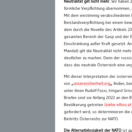
Neutralität gilt nicht mehr.
Wir haben 
förmliche Verpflichtung übernommen, 
Mit dem einstimmig verabschiedeten L
Beistandsverpflichtung bei einem bewa
dem durch die Novelle des Artikels 23
gesamten Bereich der Gasp und der Eu
Einschränkung außer Kraft gesetzt. A
Mandat) gilt die Neutralität nicht meh
deutlicher zu machen. Denn der russisc
dass das neutrale Österreich eine ung
Mit dieser Interpretation der österre
von
„
unseresicherheit.org
„
finden, be
unter ihnen Rudolf Fussi, Irmgard Gris
Briefen sind sie Anfang 2022 an den 
Bevölkerung getreten
(siehe ethos.at
gefordert wird, so determinieren die
Beitritts Österreichs zur NATO.
Die Alternativlosigkeit der NATO
ist a