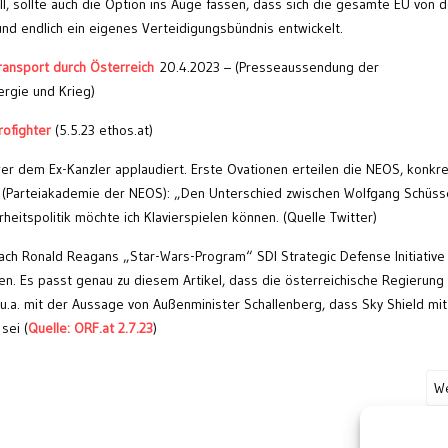
ll, sollte auch die Option ins Auge fassen, dass sich die gesamte EU von d
d endlich ein eigenes Verteidigungsbündnis entwickelt.
transport durch Österreich
20.4.2023 – (Presseaussendung der
rgie und Krieg)
rofighter
(5.5.23 ethos.at)
er dem Ex-Kanzler applaudiert. Erste Ovationen erteilen die NEOS, konkre
 (Parteiakademie der NEOS): „Den Unterschied zwischen Wolfgang Schüss
heitspolitik möchte ich Klavierspielen können. (Quelle Twitter)
ach Ronald Reagans „Star-Wars-Program“ SDI Strategic Defense Initiative
nden. Es passt genau zu diesem Artikel, dass die österreichische Regierung
t, u.a. mit der Aussage von Außenminister Schallenberg, dass Sky Shield mit
sei (
Quelle: ORF.at 2.7.23
)
We