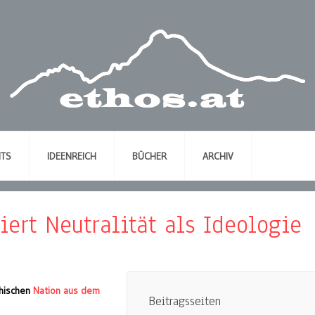
NTS
IDEENREICH
BÜCHER
ARCHIV
iert Neutralität als Ideologie
chischen
Nation aus dem
Beitragsseiten