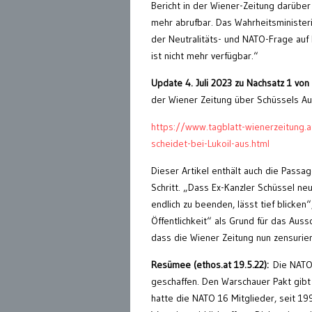
Bericht in der Wiener-Zeitung darüber
mehr abrufbar. Das Wahrheitsministeriu
der Neutralitäts- und NATO-Frage auf 
ist nicht mehr verfügbar.“
Update 4. Juli 2023 zu Nachsatz 1 vo
der Wiener Zeitung über Schüssels Au
https://www.tagblatt-wienerzeitung.a
scheidet-bei-Lukoil-aus.html
Dieser Artikel enthält auch die Pass
Schritt. „Dass Ex-Kanzler Schüssel n
endlich zu beenden, lässt tief blicke
Öffentlichkeit“ als Grund für das Aus
dass die Wiener Zeitung nun zensuri
Resümee (ethos.at 19.5.22):
Die NATO
geschaffen. Den Warschauer Pakt gibt 
hatte die NATO 16 Mitglieder, seit 1