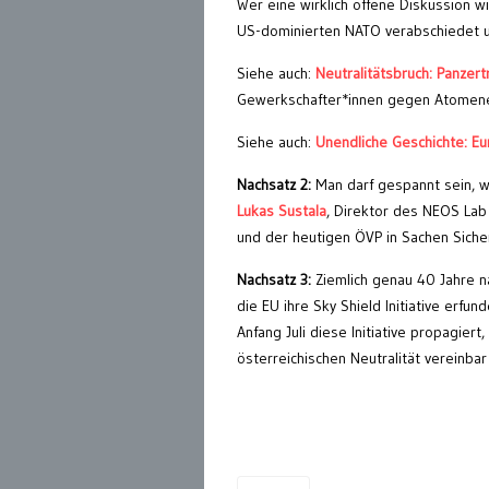
Wer eine wirklich offene Diskussion wi
US-dominierten NATO verabschiedet un
Siehe auch:
Neutralitätsbruch: Panzer
Gewerkschafter*innen gegen Atomene
Siehe auch:
Unendliche Geschichte: Eu
Nachsatz 2:
Man darf gespannt sein, w
Lukas Sustala
, Direktor des NEOS Lab
und der heutigen ÖVP in Sachen Sicher
Nachsatz 3:
Ziemlich genau 40 Jahre n
die EU ihre Sky Shield Initiative erfu
Anfang Juli diese Initiative propagier
österreichischen Neutralität vereinbar 