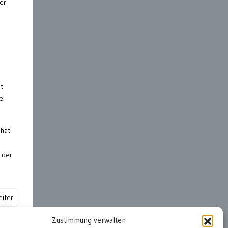
er
t
el
 hat
 der
iter
Zustimmung verwalten