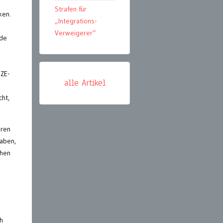
e
Strafen für
ken.
„Integrations-
Verweigerer“
rde
SZE-
alle Artikel
cht,
oren
haben,
chen
h