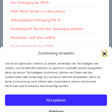
Der Untergang der NEOS
VfGH: NGOs dürfen in U-Ausschüsse
Volksbegehren Eintragung KW 25
Rechnungshof: Bericht über Spionageprävention
Revolution: sanft aber radikal
Europa-Forum Wachau 2026
Zustimmung verwalten
Amnesty Report 2025/26
Attac kritisiert neues EU-Rüstungspaket
Um dir ein optimales Erlebnis zu bieten, verwenden wir Technologien wie
Cookies, um Geräteinformationen zu speichern und/oder darauf zuzugreifen.
Ungarn ist demokratischer als Österreich
Wenn du diesen Technologien zustimmst, können wir Daten wie das
Surfverhalten oder eindeutige IDs auf dieser Website verarbeiten. Wenn du
deine Zustimmung nicht erteilst oder zurückziehst, können bestimmte
Merkmale und Funktionen beeinträchtigt werden.
alle Artikel
Akzeptieren
Ablehnen