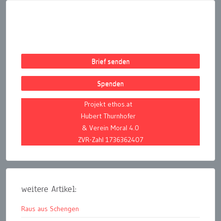
Brief senden
Spenden
Projekt ethos.at
Hubert Thurnhofer
& Verein Moral 4.0
ZVR-Zahl 1736362407
weitere Artikel:
Raus aus Schengen