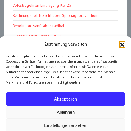
Volksbegehren Eintragung KW 25
Rechnungshof: Bericht über Spionageprävention
Revolution: sanft aber radikal
Europa-Forum Wachau 2026
Zustimmung verwalten
Amnesty Report 2025/26
Um dir ein optimales Erlebnis zu bieten, verwenden wir Technologien wie
Attac kritisiert neues EU-Rüstungspaket
Cookies, um Geräteinformationen zu speichern und/oder darauf zuzugreifen.
Ungarn ist demokratischer als Österreich
Wenn du diesen Technologien zustimmst, können wir Daten wie das
Surfverhalten oder eindeutige IDs auf dieser Website verarbeiten. Wenn du
deine Zustimmung nicht erteilst oder zurückziehst, können bestimmte
Merkmale und Funktionen beeinträchtigt werden.
alle Artikel
Akzeptieren
Ablehnen
Einstellungen ansehen
Impressum