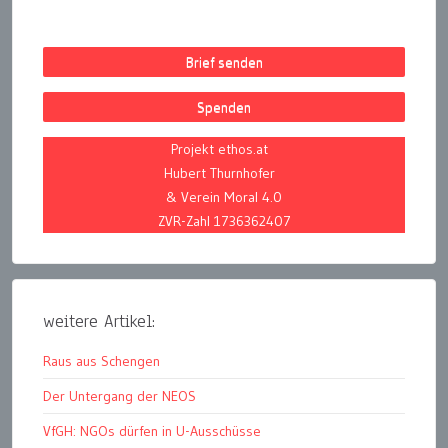
Brief senden
Spenden
Projekt ethos.at
Hubert Thurnhofer
& Verein Moral 4.0
ZVR-Zahl 1736362407
weitere Artikel:
Raus aus Schengen
Der Untergang der NEOS
VfGH: NGOs dürfen in U-Ausschüsse