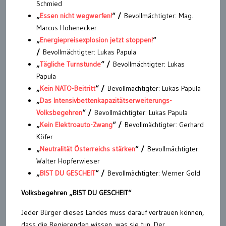
Schmied
„
Essen nicht wegwerfen!
“ /
Bevollmächtigter: Mag.
Marcus Hohenecker
„
Energiepreisexplosion jetzt stoppen!
“
/
Bevollmächtigter: Lukas Papula
„
Tägliche Turnstunde
“ /
Bevollmächtigter: Lukas
Papula
„
Kein NATO-Beitritt
“ /
Bevollmächtigter: Lukas Papula
„
Das Intensivbettenkapazitätserweiterungs-
Volksbegehren
“ /
Bevollmächtigter: Lukas Papula
„
Kein Elektroauto-Zwang
“ /
Bevollmächtigter: Gerhard
Köfer
„
Neutralität Österreichs stärken
“ /
Bevollmächtigter:
Walter Hopferwieser
„
BIST DU GESCHEIT
“ /
Bevollmächtigter: Werner Gold
Volksbegehren „BIST DU GESCHEIT“
Jeder Bürger dieses Landes muss darauf vertrauen können,
dass die Regierenden wissen, was sie tun. Der