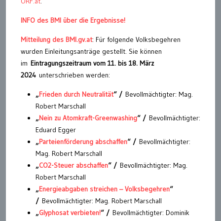
ORF.at
.
INFO des BMI über die Ergebnisse!
Mitteilung des BMI.gv.at
: Für folgende Volksbegehren
wurden Einleitungsanträge gestellt. Sie können
im
Eintragungszeitraum vom 11. bis 18. März
2024
unterschrieben werden:
„
Frieden durch Neutralität
“ /
Bevollmächtigter: Mag.
Robert Marschall
„
Nein zu Atomkraft-Greenwashing
“ /
Bevollmächtigter:
Eduard Egger
„
Parteienförderung abschaffen
“ /
Bevollmächtigter:
Mag. Robert Marschall
„
CO2-Steuer abschaffen
“ /
Bevollmächtigter: Mag.
Robert Marschall
„
Energieabgaben streichen – Volksbegehren
“
/
Bevollmächtigter: Mag. Robert Marschall
„
Glyphosat verbieten!
“ /
Bevollmächtigter: Dominik