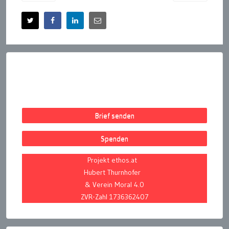
Brief senden
Spenden
Projekt ethos.at
Hubert Thurnhofer
& Verein Moral 4.0
ZVR-Zahl 1736362407