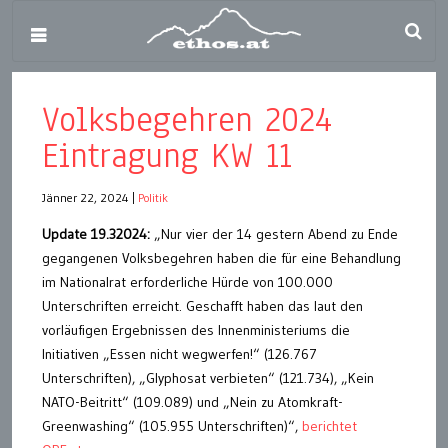
Volksbegehren 2024
Eintragung KW 11
Jänner 22, 2024
|
Politik
Update 19.32024:
„Nur vier der 14 gestern Abend zu Ende
gegangenen Volksbegehren haben die für eine Behandlung
im Nationalrat erforderliche Hürde von 100.000
Unterschriften erreicht. Geschafft haben das laut den
vorläufigen Ergebnissen des Innenministeriums die
Initiativen „Essen nicht wegwerfen!“ (126.767
Unterschriften), „Glyphosat verbieten“ (121.734), „Kein
NATO-Beitritt“ (109.089) und „Nein zu Atomkraft-
Greenwashing“ (105.955 Unterschriften)“,
berichtet