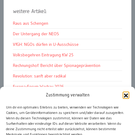
weitere Artikel:
Raus aus Schengen
Der Untergang der NEOS
VfGH: NGOs dürfen in U-Ausschüsse
Volksbegehren Eintragung KW 25
Rechnungshof: Bericht über Spionageprävention
Revolution: sanft aber radikal
Europa-Forum Wachau 2026
Zustimmung verwalten
Amnesty Report 2025/26
Um dir ein optimales Erlebnis zu bieten, verwenden wir Technologien wie
Attac kritisiert neues EU-Rüstungspaket
Cookies, um Geräteinformationen zu speichern und/oder darauf zuzugreifen.
Ungarn ist demokratischer als Österreich
Wenn du diesen Technologien zustimmst, können wir Daten wie das
Surfverhalten oder eindeutige IDs auf dieser Website verarbeiten. Wenn du
deine Zustimmung nicht erteilst oder zurückziehst, können bestimmte
Merkmale und Funktionen beeinträchtigt werden.