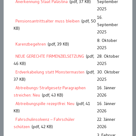
Anerkennung Staat Palästina
(pdf, 37 KB)
September
2025
16.
Pensionsantrittsalter muss bleiben
(pdf, 50
September
KB)
2025
8. Oktober
Karenzbegehren
(pdf, 39 KB)
2025
NEUE GERECHTE FIRMENZIELSETZUNG
(pdf,
28. Oktober
46 KB)
2025
Erdverkabelung statt Monstermasten
(pdf,
30. Oktober
37 KB)
2025
Abtreibungs-Strafgesetz-Paragraphen
16. Jänner
streichen: Neu
(pdf, 43 KB)
2026
Abtreibungspille rezeptfrei: Neu
(pdf, 41
16. Jänner
KB)
2026
Fahrschulinsolvenz – Fahrschüler
22. Jänner
schützen
(pdf, 42 KB)
2026
3. Februar