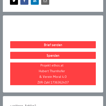
Brief senden
Spenden
Projekt ethos.at
Hubert Thurnhofer
& Verein Moral 4.0
ZVR-Zahl 1736362407