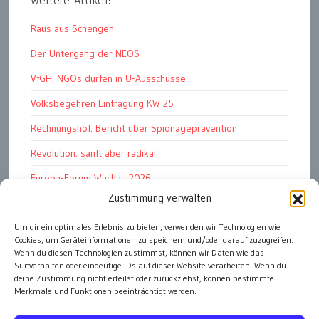
weitere Artikel:
Raus aus Schengen
Der Untergang der NEOS
VfGH: NGOs dürfen in U-Ausschüsse
Volksbegehren Eintragung KW 25
Rechnungshof: Bericht über Spionageprävention
Revolution: sanft aber radikal
Europa-Forum Wachau 2026
Zustimmung verwalten
Amnesty Report 2025/26
Um dir ein optimales Erlebnis zu bieten, verwenden wir Technologien wie
Attac kritisiert neues EU-Rüstungspaket
Cookies, um Geräteinformationen zu speichern und/oder darauf zuzugreifen.
Ungarn ist demokratischer als Österreich
Wenn du diesen Technologien zustimmst, können wir Daten wie das
Surfverhalten oder eindeutige IDs auf dieser Website verarbeiten. Wenn du
deine Zustimmung nicht erteilst oder zurückziehst, können bestimmte
Merkmale und Funktionen beeinträchtigt werden.