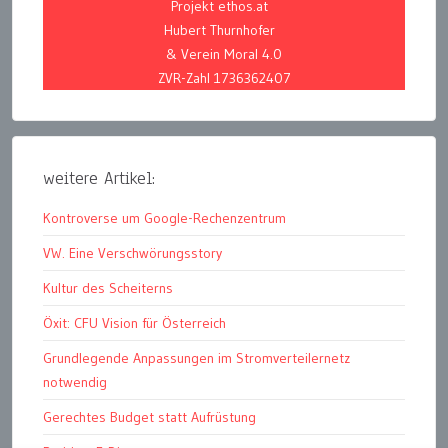
Projekt ethos.at
Hubert Thurnhofer
& Verein Moral 4.0
ZVR-Zahl 1736362407
weitere Artikel:
Kontroverse um Google-Rechenzentrum
VW. Eine Verschwörungsstory
Kultur des Scheiterns
Öxit: CFU Vision für Österreich
Grundlegende Anpassungen im Stromverteilernetz
notwendig
Gerechtes Budget statt Aufrüstung