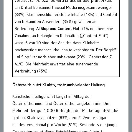
vertraut (54%) bzw. es wird kritischer überprüft (47%).
Ein Drittel konsumiert Social Media insgesamt weniger
(33%). Klar menschlich erstellte Inhalte (43%) und Content
von bekannten Absendern (35%) gewinnen an
Bedeutung.
AI Slop und Content Flut
: 71% nehmen eine
Zunahme an belanglosen KI-Inhalten („Content-Flut“)
wahr. 6 von 10 sind der Ansicht, dass KI-Inhalte
hochwertige menschliche Inhalte verdrängen. Der Begriff
„AI Slop“ ist noch eher unbekannt (23% | Generation Z:
41%). Die Mehrheit erwartet eine zunehmende
Verbreitung (75%).
Österreich nutzt KI aktiv, trotz ambivalenter Haltung
Künstliche Intelligenz ist längst im Alltag der
Österreicherinnen und Österreicher angekommen: Die
Mehrheit der gut 1.000 Befragten der Marketagent-Studie
gibt an, KI aktiv zu nutzen (83%), jede*r Zweite sogar
mindestens einmal pro Woche (51%). Besonders die junge
Generation treibt diese Entwicklung voran: 4 von 5