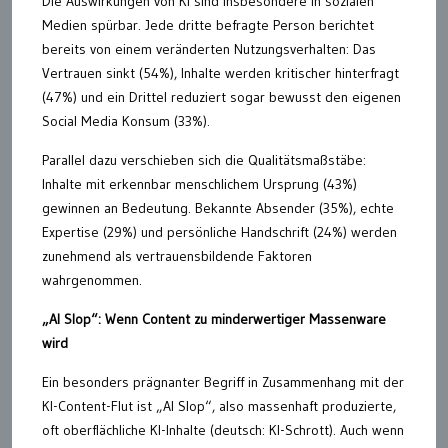
Die Auswirkungen von KI sind insbesondere in sozialen
Medien spürbar. Jede dritte befragte Person berichtet
bereits von einem veränderten Nutzungsverhalten: Das
Vertrauen sinkt (54%), Inhalte werden kritischer hinterfragt
(47%) und ein Drittel reduziert sogar bewusst den eigenen
Social Media Konsum (33%).
Parallel dazu verschieben sich die Qualitätsmaßstäbe:
Inhalte mit erkennbar menschlichem Ursprung (43%)
gewinnen an Bedeutung. Bekannte Absender (35%), echte
Expertise (29%) und persönliche Handschrift (24%) werden
zunehmend als vertrauensbildende Faktoren
wahrgenommen.
„AI Slop“: Wenn Content zu minderwertiger Massenware
wird
Ein besonders prägnanter Begriff in Zusammenhang mit der
KI-Content-Flut ist „AI Slop“, also massenhaft produzierte,
oft oberflächliche KI-Inhalte (deutsch: KI-Schrott). Auch wenn