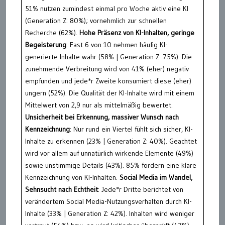
51% nutzen zumindest einmal pro Woche aktiv eine KI
(Generation Z: 80%); vornehmlich zur schnellen
Recherche (62%).
Hohe Präsenz von KI-Inhalten, geringe
Begeisterung
: Fast 6 von 10 nehmen häufig KI-
generierte Inhalte wahr (58% | Generation Z: 75%). Die
zunehmende Verbreitung wird von 41% (eher) negativ
empfunden und jede*r Zweite konsumiert diese (eher)
ungern (52%). Die Qualität der KI-Inhalte wird mit einem
Mittelwert von 2,9 nur als mittelmäßig bewertet.
Unsicherheit bei Erkennung, massiver Wunsch nach
Kennzeichnung
: Nur rund ein Viertel fühlt sich sicher, KI-
Inhalte zu erkennen (23% | Generation Z: 40%). Geachtet
wird vor allem auf unnatürlich wirkende Elemente (49%)
sowie unstimmige Details (43%). 85% fordern eine klare
Kennzeichnung von KI-Inhalten.
Social Media im Wandel,
Sehnsucht nach Echtheit
: Jede*r Dritte berichtet von
verändertem Social Media-Nutzungsverhalten durch KI-
Inhalte (33% | Generation Z: 42%). Inhalten wird weniger