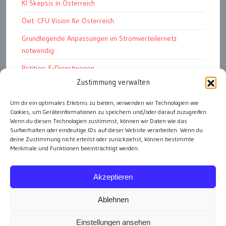
KI Skepsis in Österreich
Öxit: CFU Vision für Österreich
Grundlegende Anpassungen im Stromverteilernetz
notwendig
Petition: E-Dienstwagen
Zustimmung verwalten
Das Kapitalismustribunal
Bundesschatz für „öffentliche Einheiten“
Um dir ein optimales Erlebnis zu bieten, verwenden wir Technologien wie
Cookies, um Geräteinformationen zu speichern und/oder darauf zuzugreifen.
Start ins neue EAG-Förderjahr
Wenn du diesen Technologien zustimmst, können wir Daten wie das
Surfverhalten oder eindeutige IDs auf dieser Website verarbeiten. Wenn du
deine Zustimmung nicht erteilst oder zurückziehst, können bestimmte
Merkmale und Funktionen beeinträchtigt werden.
alle Artikel
Akzeptieren
Ablehnen
Einstellungen ansehen
Impressum