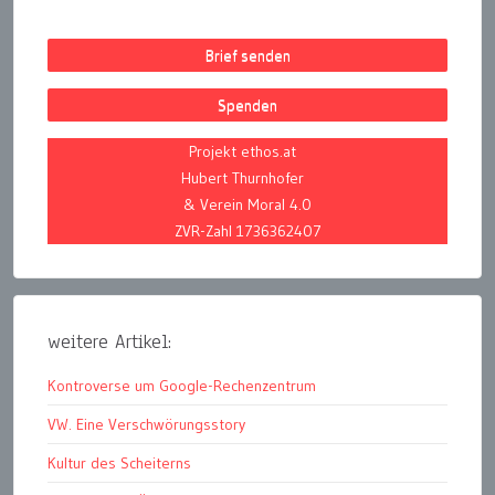
Brief senden
Spenden
Projekt ethos.at
Hubert Thurnhofer
& Verein Moral 4.0
ZVR-Zahl 1736362407
weitere Artikel:
Kontroverse um Google-Rechenzentrum
VW. Eine Verschwörungsstory
Kultur des Scheiterns