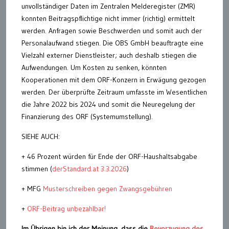
unvollständiger Daten im Zentralen Melderegister (ZMR)
konnten Beitragspflichtige nicht immer (richtig) ermittelt
werden. Anfragen sowie Beschwerden und somit auch der
Personalaufwand stiegen. Die OBS GmbH beauftragte eine
Vielzahl externer Dienstleister; auch deshalb stiegen die
Aufwendungen. Um Kosten zu senken, könnten
Kooperationen mit dem ORF-Konzern in Erwägung gezogen
werden. Der überprüfte Zeitraum umfasste im Wesentlichen
die Jahre 2022 bis 2024 und somit die Neuregelung der
Finanzierung des ORF (Systemumstellung).
SIEHE AUCH:
+ 46 Prozent würden für Ende der ORF-Haushaltsabgabe
stimmen (
derStandard.at 3.3.2026
)
+ MFG
Musterschreiben gegen Zwangsgebühren
+
ORF-Beitrag unbezahlbar!
Im Übrigen bin ich der Meinung, dass die
Bevorzugung des