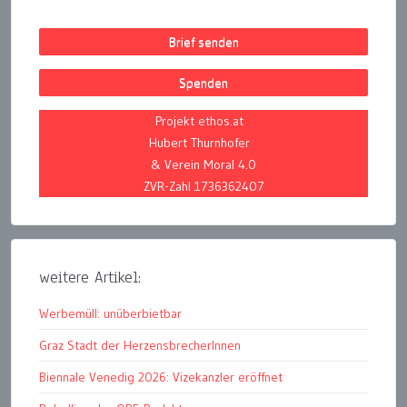
Brief senden
Spenden
Projekt ethos.at
Hubert Thurnhofer
& Verein Moral 4.0
ZVR-Zahl 1736362407
weitere Artikel:
Werbemüll: unüberbietbar
Graz Stadt der HerzensbrecherInnen
Biennale Venedig 2026: Vizekanzler eröffnet