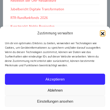
Rebellion der ORF-Redakteure
Jubelbericht Digitale Transformation
RTR-Rundfunkfonds 2026
Kunstmarkt: Noble Begierden
Zustimmung verwalten
Woher kommen die „Wiederösterreicher“?
DDR 4.0: Der Fall Dr Witzschel u.a.
Um dir ein optimales Erlebnis zu bieten, verwenden wir Technologien wie
Cookies, um Geräteinformationen zu speichern und/oder darauf zuzugreifen.
In Memoriam Hermine Thurnhofer
Wenn du diesen Technologien zustimmst, können wir Daten wie das
Surfverhalten oder eindeutige IDs auf dieser Website verarbeiten. Wenn du
deine Zustimmung nicht erteilst oder zurückziehst, können bestimmte
Merkmale und Funktionen beeinträchtigt werden.
alle Artikel
Akzeptieren
Ablehnen
Einstellungen ansehen
Impressum