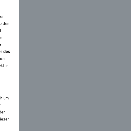
ter
beiden
d
im
e
or des
ich
ektor
ch um
r
der
dieser