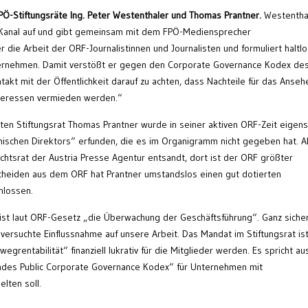
PÖ-Stiftungsräte Ing. Peter Westenthaler und Thomas Prantner.
Westentha
V-Kanal auf und gibt gemeinsam mit dem FPÖ-Mediensprecher
 die Arbeit der ORF-Journalistinnen und Journalisten und formuliert haltl
ternehmen. Damit verstößt er gegen den Corporate Governance Kodex de
takt mit der Öffentlichkeit darauf zu achten, dass Nachteile für das Anseh
nteressen vermieden werden.“
en Stiftungsrat Thomas Prantner wurde in seiner aktiven ORF-Zeit eigens
nischen Direktors“ erfunden, die es im Organigramm nicht gegeben hat. A
chtsrat der Austria Presse Agentur entsandt, dort ist der ORF größter
heiden aus dem ORF hat Prantner umstandslos einen gut dotierten
hlossen.
ist laut ORF-Gesetz „die Überwachung der Geschäftsführung“. Ganz sicher
ersuchte Einflussnahme auf unsere Arbeit. Das Mandat im Stiftungsrat ist
egrentabilität“ finanziell lukrativ für die Mitglieder werden. Es spricht au
Bundes Public Corporate Governance Kodex“ für Unternehmen mit
lten soll.