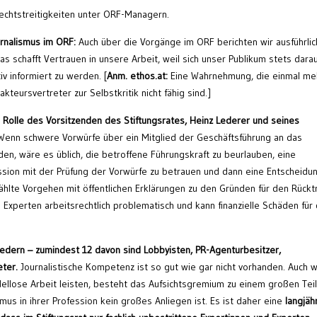
echtstreitigkeiten unter ORF-Managern.
urnalismus im ORF:
Auch über die Vorgänge im ORF berichten wir ausführlic
Das schafft Vertrauen in unsere Arbeit, weil sich unser Publikum stets dara
v informiert zu werden. [
Anm. ethos.at:
Eine Wahrnehmung, die einmal me
teursvertreter zur Selbstkritik nicht fähig sind.]
 Rolle des Vorsitzenden des Stiftungsrates, Heinz Lederer und seines
enn schwere Vorwürfe über ein Mitglied der Geschäftsführung an das
n, wäre es üblich, die betroffene Führungskraft zu beurlauben, eine
sion mit der Prüfung der Vorwürfe zu betrauen und dann eine Entscheidu
hlte Vorgehen mit öffentlichen Erklärungen zu den Gründen für den Rücktr
n Experten arbeitsrechtlich problematisch und kann finanzielle Schäden für
iedern – zumindest 12 davon sind Lobbyisten, PR-Agenturbesitzer,
ter.
Journalistische Kompetenz ist so gut wie gar nicht vorhanden. Auch 
adellose Arbeit leisten, besteht das Aufsichtsgremium zu einem großen Tei
smus in ihrer Profession kein großes Anliegen ist. Es ist daher eine
langjäh