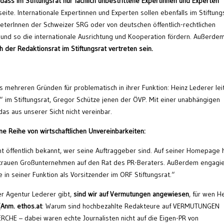
ass im Stiftungsrat nur fachlich unbestrittene Expertinnen und Experten
seite. Internationale Expertinnen und Experten sollen ebenfalls im Stiftung
reterInnen der Schweizer SRG oder von deutschen öffentlich-rechtlichen
n und so die internationale Ausrichtung und Kooperation fördern. Außerde
ch der Redaktionsrat im Stiftungsrat vertreten sein.
s mehreren Gründen für problematisch in ihrer Funktion: Heinz Lederer lei
 im Stiftungsrat, Gregor Schütze jenen der ÖVP. Mit einer unabhängigen
s aus unserer Sicht nicht vereinbar.
ne Reihe von wirtschaftlichen Unvereinbarkeiten:
icht öffentlich bekannt, wer seine Auftraggeber sind. Auf seiner Homepage 
rtrauen Großunternehmen auf den Rat des PR-Beraters. Außerdem engagie
ge in seiner Funktion als Vorsitzender im ORF Stiftungsrat.“
er Agentur Lederer gibt,
sind wir auf Vermutungen angewiesen
, für wen H
[
Anm. ethos.at
: Warum sind hochbezahlte Redakteure auf VERMUTUNGEN
CHE – dabei waren echte Journalisten nicht auf die Eigen-PR von