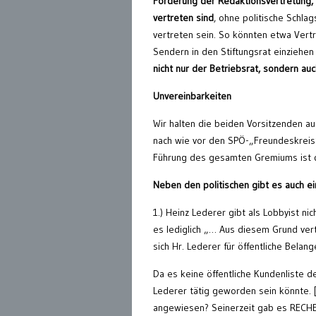
Forderung der Redaktionsvertretung, d
vertreten sind
, ohne politische Schlag
vertreten sein. So könnten etwa Vert
Sendern in den Stiftungsrat einziehe
nicht nur der Betriebsrat, sondern au
Unvereinbarkeiten
Wir halten die beiden Vorsitzenden au
nach wie vor den SPÖ-„Freundeskreis“
Führung des gesamten Gremiums ist da
Neben den politischen gibt es auch ei
1.) Heinz Lederer gibt als Lobbyist n
es lediglich „… Aus diesem Grund ve
sich Hr. Lederer für öffentliche Belan
Da es keine öffentliche Kundenliste d
Lederer tätig geworden sein könnte. 
angewiesen? Seinerzeit gab es RECHER