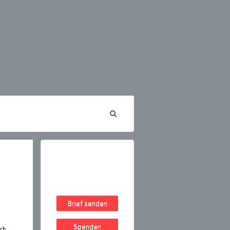
Brief senden
Spenden
ch