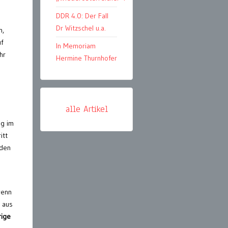
DDR 4.0: Der Fall
Dr Witzschel u.a.
h,
uf
In Memoriam
hr
Hermine Thurnhofer
alle Artikel
ng im
itt
 den
wenn
l aus
rige