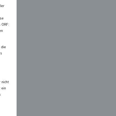
ler
ose
s ORF:
en
 die
ls
 nicht
 ein
s