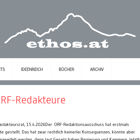
NTS
IDEENREICH
BÜCHER
ARCHIV
ORF-Redakteure
-Redakteursrat, 15.4.2026Der ORF-Redaktionsausschuss hat erstmals
e gestellt. Das hat zwar rechtlich keinerlei Konsequenzen, könnte aber
zweifelt werden, denn laut Gesetz haben Regierung und Kammern, letztli