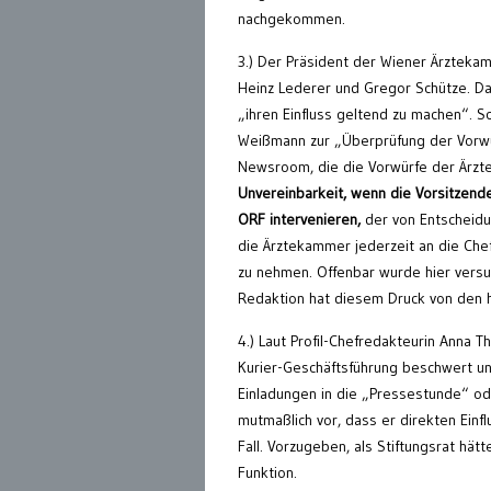
nachgekommen.
3.) Der Präsident der Wiener Ärzteka
Heinz Lederer und Gregor Schütze. Dar
„ihren Einfluss geltend zu machen“. 
Weißmann zur „Überprüfung der Vorwü
Newsroom, die die Vorwürfe der Ärzt
Unvereinbarkeit, wenn die Vorsitzend
ORF intervenieren,
der von Entscheidu
die Ärztekammer jederzeit an die Ch
zu nehmen. Offenbar wurde hier versu
Redaktion hat diesem Druck von den 
4.) Laut Profil-Chefredakteurin Anna 
Kurier-Geschäftsführung beschwert un
Einladungen in die „Pressestunde“ ode
mutmaßlich vor, dass er direkten Einfl
Fall. Vorzugeben, als Stiftungsrat hät
Funktion.