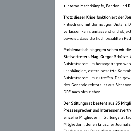
+ interne Machtkämpfe, Fehden und R
Trotz dieser Krise funktioniert der Jo
kritisch und mit der nötigen Distanz. 
verlassen kann, umfassend und objekti
beweist, dass die hoch bezahlten Redak
Problematisch hingegen sehen wir die
Stellvertreters Mag. Gregor Schütze.
W
Aufsichtsgremium herangetragen werde
unabhängige, extern besetzte Kommis
Aufsichtsgremium zu treffen. Das gewä
des Generaldirektors ist aus Sicht vo
ORF nach sich ziehen.
Der Stiftungsrat besteht aus 35 Mitgl
Pressesprecher und Interessensvertre
einzelne Mitglieder im Stiftungsrat t
Mitgliedern, denen kritischer Journali