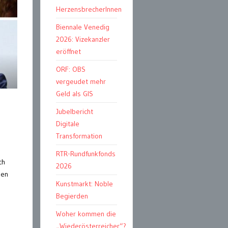
HerzensbrecherInnen
Biennale Venedig
2026: Vizekanzler
eröffnet
ORF: OBS
vergeudet mehr
Geld als GIS
Jubelbericht
Digitale
Transformation
RTR-Rundfunkfonds
ch
2026
men
Kunstmarkt: Noble
Begierden
Woher kommen die
„Wiederösterreicher“?