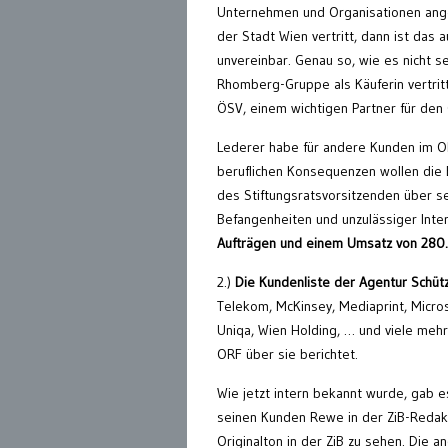
Unternehmen und Organisationen ange
der Stadt Wien vertritt, dann ist das 
unvereinbar. Genau so, wie es nicht 
Rhomberg-Gruppe als Käuferin vertrit
ÖSV, einem wichtigen Partner für de
Lederer habe für andere Kunden im OR
beruflichen Konsequenzen wollen die 
des Stiftungsratsvorsitzenden über se
Befangenheiten und unzulässiger Inte
Aufträgen und einem Umsatz von 280.
2.)
Die Kundenliste der Agentur Schütze
Telekom, McKinsey, Mediaprint, Microso
Uniqa, Wien Holding, … und viele meh
ORF über sie berichtet.
Wie jetzt intern bekannt wurde, gab e
seinen Kunden Rewe in der ZiB-Redakt
Originalton in der ZiB zu sehen. Die a