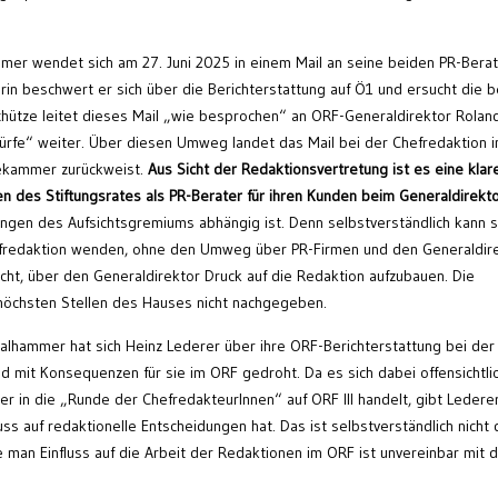
mmer wendet sich am 27. Juni 2025 in einem Mail an seine beiden PR-Bera
in beschwert er sich über die Berichterstattung auf Ö1 und ersucht die 
Schütze leitet dieses Mail „wie besprochen“ an ORF-Generaldirektor Rolan
rfe“ weiter. Über diesen Umweg landet das Mail bei der Chefredaktion 
ekammer zurückweist.
Aus Sicht der Redaktionsvertretung ist es eine klar
en des Stiftungsrates als PR-Berater für ihren Kunden beim Generaldirekt
ngen des Aufsichtsgremiums abhängig ist. Denn selbstverständlich kann s
efredaktion wenden, ohne den Umweg über PR-Firmen und den Generaldir
cht, über den Generaldirektor Druck auf die Redaktion aufzubauen. Die
höchsten Stellen des Hauses nicht nachgegeben.
Thalhammer hat sich Heinz Lederer über ihre ORF-Berichterstattung bei der
d mit Konsequenzen für sie im ORF gedroht. Da es sich dabei offensichtli
r in die „Runde der ChefredakteurInnen“ auf ORF III handelt, gibt Ledere
uss auf redaktionelle Entscheidungen hat. Das ist selbstverständlich nicht 
te man Einfluss auf die Arbeit der Redaktionen im ORF ist unvereinbar mit 