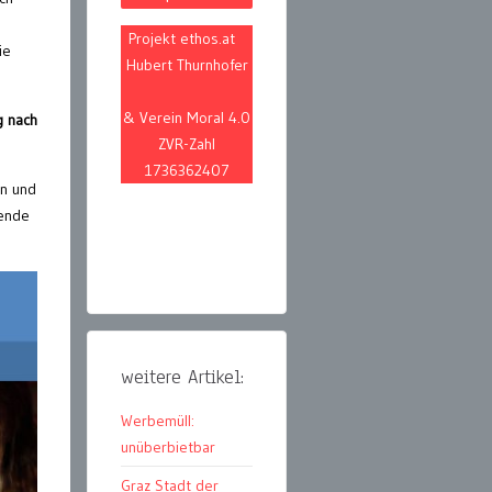
Projekt ethos.at
ie
Hubert Thurnhofer
& Verein Moral 4.0
g nach
ZVR-Zahl
1736362407
en und
gende
weitere Artikel:
Werbemüll:
unüberbietbar
Graz Stadt der