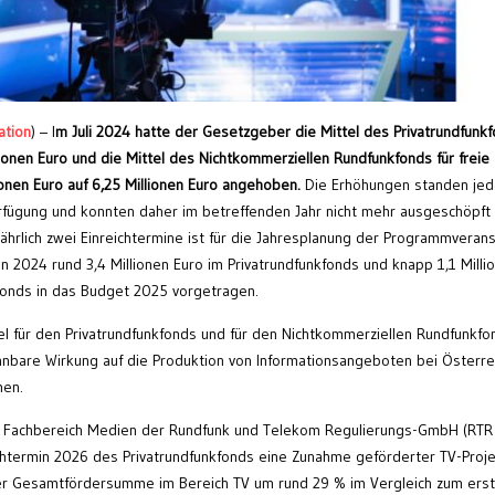
ation
) – I
m Juli 2024 hatte der Gesetzgeber die Mittel des Privatrundfunk
llionen Euro und die Mittel des Nichtkommerziellen Rundfunkfonds für freie
onen Euro auf 6,25 Millionen Euro angehoben.
Die Erhöhungen standen je
rfügung und konnten daher im betreffenden Jahr nicht mehr ausgeschöpft
hrlich zwei Einreichtermine ist für die Jahresplanung der Programmverans
2024 rund 3,4 Millionen Euro im Privatrundfunkfonds und knapp 1,1 Milli
fonds in das Budget 2025 vorgetragen.
 für den Privatrundfunkfonds und für den Nichtkommerziellen Rundfunkfo
nbare Wirkung auf die Produktion von Informationsangeboten bei Österre
men.
e Fachbereich Medien der Rundfunk und Telekom Regulierungs-GmbH (RTR
chtermin 2026 des Privatrundfunkfonds eine Zunahme geförderter TV-Proj
r Gesamtfördersumme im Bereich TV um rund 29 % im Vergleich zum ers