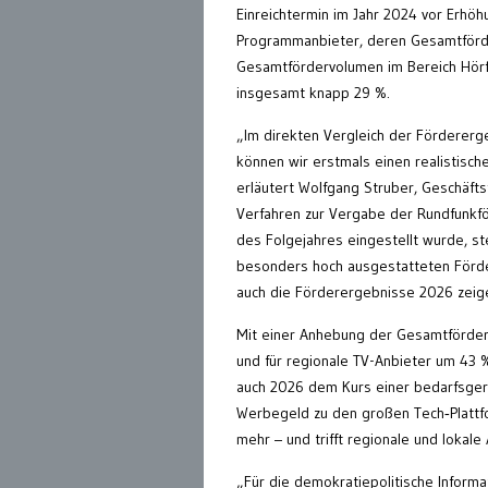
Einreichtermin im Jahr 2024 vor Erhöh
Programmanbieter, deren Gesamtförd
Gesamtfördervolumen im Bereich Hörf
insgesamt knapp 29 %.
„Im direkten Vergleich der Fördererg
können wir erstmals einen realistisch
erläutert Wolfgang Struber, Geschäfts
Verfahren zur Vergabe der Rundfunkfö
des Folgejahres eingestellt wurde, st
besonders hoch ausgestatteten Förde
auch die Förderergebnisse 2026 zeigen
Mit einer Anhebung der Gesamtförder
und für regionale TV-Anbieter um 43 %
auch 2026 dem Kurs einer bedarfsgere
Werbegeld zu den großen Tech‑Plattfo
mehr – und trifft regionale und lokal
„Für die demokratiepolitische Informat