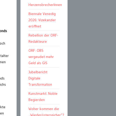
HerzensbrecherInnen
Biennale Venedig
2026: Vizekanzler
eröffnet
fonds
Rebellion der ORF-
Redakteure
doch
ORF: OBS
talter
vergeudet mehr
onen
Geld als GIS
Jubelbericht
nds
Digitale
ichs
Transformation
Kunstmarkt: Noble
Begierden
ekte
Woher kommen die
ten
„Wiederösterreicher“?