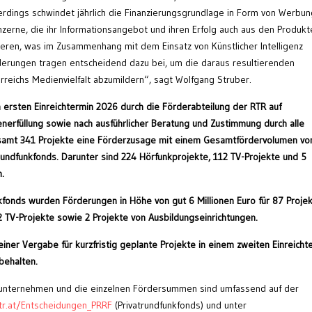
erdings schwindet jährlich die Finanzierungsgrundlage in Form von Werbun
nzerne, die ihr Informationsangebot und ihren Erfolg auch aus den Produkt
eren, was im Zusammenhang mit dem Einsatz von Künstlicher Intelligenz
derungen tragen entscheidend dazu bei, um die daraus resultierenden
reichs Medienvielfalt abzumildern“, sagt Wolfgang Struber.
ersten Einreichtermin 2026 durch die Förderabteilung der RTR auf
rienerfüllung sowie nach ausführlicher Beratung und Zustimmung durch alle
gesamt 341 Projekte eine Förderzusage mit einem Gesamtfördervolumen vo
rundfunkfonds. Darunter sind 224 Hörfunkprojekte, 112 TV-Projekte und 5
.
onds wurden Förderungen in Höhe von gut 6 Millionen Euro für 87 Proje
2 TV-Projekte sowie 2 Projekte von Ausbildungseinrichtungen.
iner Vergabe für kurzfristig geplante Projekte in einem zweiten Einreicht
behalten.
unternehmen und die einzelnen Fördersummen sind umfassend auf der
tr.at/Entscheidungen_PRRF
(Privatrundfunkfonds) und unter