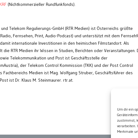
NKRF
(Nichtkommerzieller Rundfunkfonds).
 und Telekom Regulierungs-GmbH (RTR Medien) ist Österreichs größte
Radio, Fernsehen, Print, Audio-Podcast) und unterstützt mit dem Fernseh
amit internationale Investitionen in den heimischen Filmstandort. Als
t die RTR Medien ihr Wissen in Studien, Berichten oder Veranstaltungen. 
owie Telekommunikation und Post ist Geschäftsstelle der
Austria), der Telekom Control Kommission (TKK) und der Post Control
s Fachbereichs Medien ist Mag. Wolfgang Struber, Geschäftsführer des
st ist Dr. Klaus M. Steinmaurer. rtr.at.
Wei
Um dir ein o
Geräteinform
zustimmst, k
verarbeiten.
Merkmale und