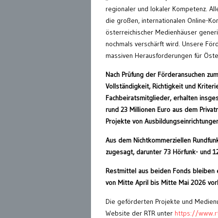
regionaler und lokaler Kompetenz. All
die großen, internationalen Online-Ko
österreichischer Medienhäuser generi
nochmals verschärft wird. Unsere För
massiven Herausforderungen für Öster
Nach Prüfung der Förderansuchen zum 
Vollständigkeit, Richtigkeit und Krite
Fachbeiratsmitglieder, erhalten ins
rund 23 Millionen Euro aus dem Privat
Projekte von Ausbildungseinrichtungen
Aus dem Nichtkommerziellen Rundfunkf
zugesagt, darunter 73 Hörfunk- und 1
Restmittel aus beiden Fonds bleiben e
von Mitte April bis Mitte Mai 2026 vor
Die geförderten Projekte und Medien
Website der RTR unter
https://www.r