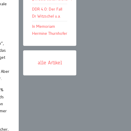
kale
DDR 4.0: Der Fall
Dr Witzschel u.a.
In Memoriam
Hermine Thurnhofer
n“,
 das
get
alle Artikel
 Aber
.
 %
nds
on
mmer
cher,