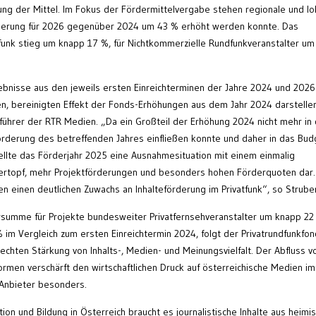
ung der Mittel. Im Fokus der Fördermittelvergabe stehen regionale und lo
erung für 2026 gegenüber 2024 um 43 % erhöht werden konnte. Das
unk stieg um knapp 17 %, für Nichtkommerzielle Rundfunkveranstalter um
ebnisse aus den jeweils ersten Einreichterminen der Jahre 2024 und 2026
en, bereinigten Effekt der Fonds-Erhöhungen aus dem Jahr 2024 darstelle
führer der RTR Medien. „Da ein Großteil der Erhöhung 2024 nicht mehr in
rderung des betreffenden Jahres einfließen konnte und daher in das Bud
ellte das Förderjahr 2025 eine Ausnahmesituation mit einem einmalig
rtopf, mehr Projektförderungen und besonders hohen Förderquoten dar.
 einen deutlichen Zuwachs an Inhalteförderung im Privatfunk“, so Struber
summe für Projekte bundesweiter Privatfernsehveranstalter um knapp 22
 im Vergleich zum ersten Einreichtermin 2024, folgt der Privatrundfunkfo
chten Stärkung von Inhalts-, Medien- und Meinungsvielfalt. Der Abfluss v
rmen verschärft den wirtschaftlichen Druck auf österreichische Medien i
e Anbieter besonders.
ion und Bildung in Österreich braucht es journalistische Inhalte aus heimis