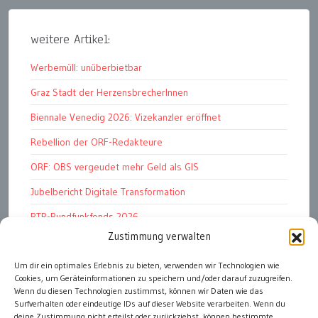
weitere Artikel:
Werbemüll: unüberbietbar
Graz Stadt der HerzensbrecherInnen
Biennale Venedig 2026: Vizekanzler eröffnet
Rebellion der ORF-Redakteure
ORF: OBS vergeudet mehr Geld als GIS
Jubelbericht Digitale Transformation
RTR-Rundfunkfonds 2026
Zustimmung verwalten
Kunstmarkt: Noble Begierden
Woher kommen die „Wiederösterreicher“?
Um dir ein optimales Erlebnis zu bieten, verwenden wir Technologien wie
Cookies, um Geräteinformationen zu speichern und/oder darauf zuzugreifen.
DDR 4.0: Der Fall Dr Witzschel u.a.
Wenn du diesen Technologien zustimmst, können wir Daten wie das
Surfverhalten oder eindeutige IDs auf dieser Website verarbeiten. Wenn du
deine Zustimmung nicht erteilst oder zurückziehst, können bestimmte