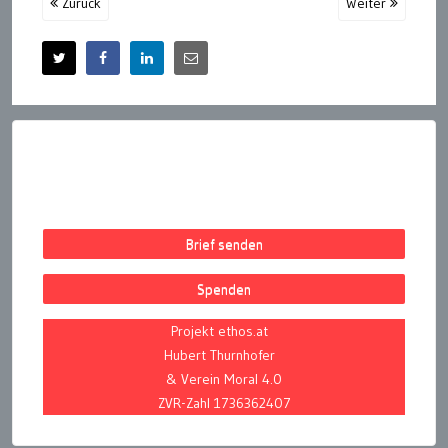
Zurück
Weiter
Brief senden
Spenden
Projekt ethos.at
Hubert Thurnhofer
& Verein Moral 4.0
ZVR-Zahl 1736362407