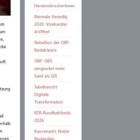
HerzensbrecherInnen
Biennale Venedig
2026: Vizekanzler
nem
eröffnet
zum
e,
Rebellion der ORF-
 die
Redakteure
ORF: OBS
uft
vergeudet mehr
Geld als GIS
Jubelbericht
etzung
Digitale
Transformation
RTR-Rundfunkfonds
ll
2026
erhalb
en
Kunstmarkt: Noble
assen
Begierden