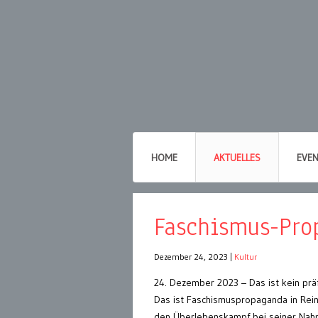
HOME
AKTUELLES
EVE
Faschismus-Pro
Dezember 24, 2023
|
Kultur
24. Dezember 2023 – Das ist kein präfa
Das ist Faschismuspropaganda in Rein
den Überlebenskampf bei seiner Nahru