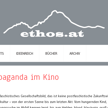
NTS
IDEENREICH
BÜCHER
ARCHIV
paganda im Kino
schistisches Gesellschaftsbild, das ist keine postfaschistische Zukunftsvi
kultur – von der ersten Szene bis zum letzten Akt. Vom hungernden Kind,
ngssuche im Abfall kennen lernt, bis zum Helden, blond, blauäugig, groß