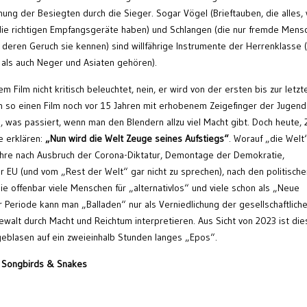
chung der Besiegten durch die Sieger. Sogar Vögel (Brieftauben, die alles,
e die richtigen Empfangsgeräte haben) und Schlangen (die nur fremde Mens
 deren Geruch sie kennen) sind willfährige Instrumente der Herrenklasse 
, als auch Neger und Asiaten gehören).
m Film nicht kritisch beleuchtet, nein, er wird von der ersten bis zur letzt
man so einen Film noch vor 15 Jahren mit erhobenem Zeigefinger der Jugend
 was passiert, wenn man den Blendern allzu viel Macht gibt. Doch heute, 
e erklären:
„Nun wird die Welt Zeuge seines Aufstiegs“
. Worauf „die Welt
Jahre nach Ausbruch der Corona-Diktatur, Demontage der Demokratie,
 EU (und vom „Rest der Welt“ gar nicht zu sprechen), nach den politische
ie offenbar viele Menschen für „alternativlos“ und viele schon als „Neue
r Periode kann man „Balladen“ nur als Verniedlichung der gesellschaftlich
ewalt durch Macht und Reichtum interpretieren. Aus Sicht von 2023 ist die
geblasen auf ein zweieinhalb Stunden langes „Epos“.
f Songbirds & Snakes