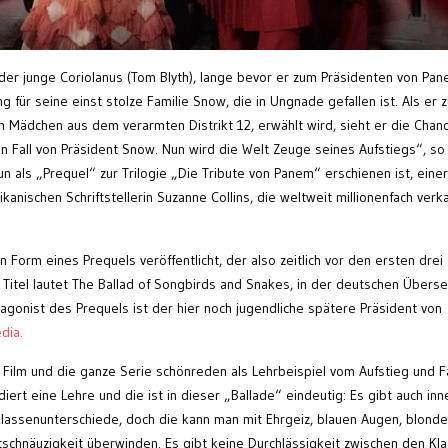
der junge Coriolanus (Tom Blyth), lange bevor er zum Präsidenten von Pa
ng für seine einst stolze Familie Snow, die in Ungnade gefallen ist. Als er 
m Mädchen aus dem verarmten Distrikt 12, erwählt wird, sieht er die Chanc
en Fall von Präsident Snow. Nun wird die Welt Zeuge seines Aufstiegs“, so
nun als „Prequel“ zur Trilogie „Die Tribute von Panem“ erschienen ist, einer
nischen Schriftstellerin Suzanne Collins, die weltweit millionenfach verka
 Form eines Prequels veröffentlicht, der also zeitlich vor den ersten drei
 Titel lautet The Ballad of Songbirds and Snakes, in der deutschen Übers
agonist des Prequels ist der hier noch jugendliche spätere Präsident von
dia.
Film und die ganze Serie schönreden als Lehrbeispiel vom Aufstieg und Fa
diert eine Lehre und die ist in dieser „Ballade“ eindeutig: Es gibt auch inn
lassenunterschiede, doch die kann man mit Ehrgeiz, blauen Augen, blond
tschnäuzigkeit überwinden. Es gibt keine Durchlässigkeit zwischen den Kl