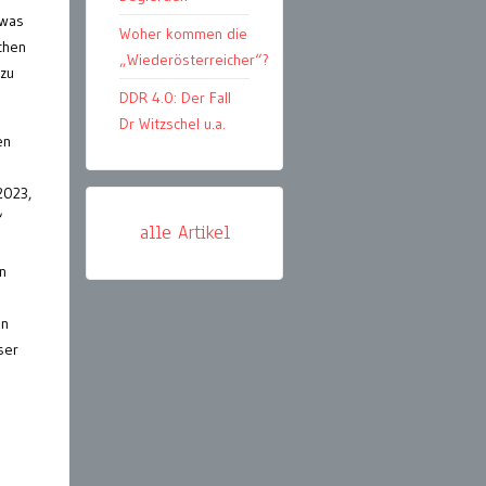
 was
Woher kommen die
chen
„Wiederösterreicher“?
(zu
DDR 4.0: Der Fall
Dr Witzschel u.a.
en
2023,
“
alle Artikel
n
en
ser