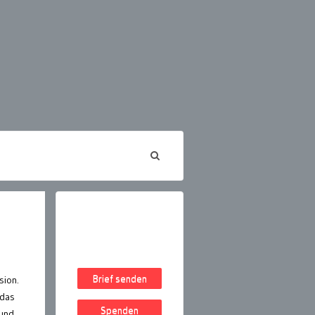
Brief senden
sion.
 das
Spenden
 und