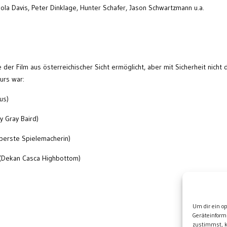
Viola Davis, Peter Dinklage, Hunter Schafer, Jason Schwartzmann u.a.
e der Film aus österreichischer Sicht ermöglicht, aber mit Sicherheit nicht 
urs war:
us)
y Gray Baird)
oberste Spielemacherin)
 (Dekan Casca Highbottom)
Wei
Um dir ein o
Geräteinform
zustimmst, k