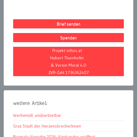
Brief senden
Spenden
Projekt ethos.at
Hubert Thurnhofer
& Verein Moral 4.0
ZVR-Zahl 1736362407
weitere Artikel:
Werbemüll: unüberbietbar
Graz Stadt der HerzensbrecherInnen
Biennale Venedig 2026: Vizekanzler eröffnet