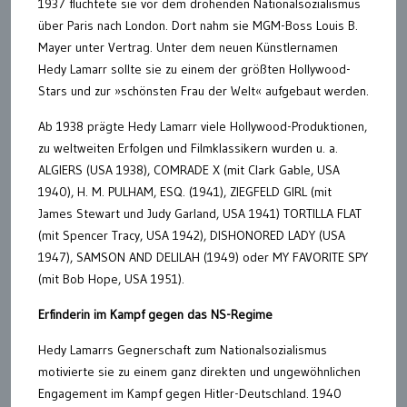
1937 flüchtete sie vor dem drohenden Nationalsozialismus
über Paris nach London. Dort nahm sie MGM-Boss Louis B.
Mayer unter Vertrag. Unter dem neuen Künstlernamen
Hedy Lamarr sollte sie zu einem der größten Hollywood-
Stars und zur »schönsten Frau der Welt« aufgebaut werden.
Ab 1938 prägte Hedy Lamarr viele Hollywood-Produktionen,
zu weltweiten Erfolgen und Filmklassikern wurden u. a.
ALGIERS (USA 1938), COMRADE X (mit Clark Gable, USA
1940), H. M. PULHAM, ESQ. (1941), ZIEGFELD GIRL (mit
James Stewart und Judy Garland, USA 1941) TORTILLA FLAT
(mit Spencer Tracy, USA 1942), DISHONORED LADY (USA
1947), SAMSON AND DELILAH (1949) oder MY FAVORITE SPY
(mit Bob Hope, USA 1951).
Erfinderin im Kampf gegen das NS-Regime
Hedy Lamarrs Gegnerschaft zum Nationalsozialismus
motivierte sie zu einem ganz direkten und ungewöhnlichen
Engagement im Kampf gegen Hitler-Deutschland. 1940