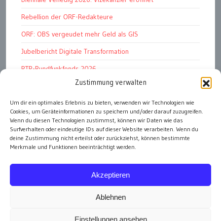
Rebellion der ORF-Redakteure
ORF: OBS vergeudet mehr Geld als GIS
Jubelbericht Digitale Transformation
RTR-Rundfunkfonds 2026
Zustimmung verwalten
Kunstmarkt: Noble Begierden
Woher kommen die „Wiederösterreicher“?
Um dir ein optimales Erlebnis zu bieten, verwenden wir Technologien wie
Cookies, um Geräteinformationen zu speichern und/oder darauf zuzugreifen.
DDR 4.0: Der Fall Dr Witzschel u.a.
Wenn du diesen Technologien zustimmst, können wir Daten wie das
Surfverhalten oder eindeutige IDs auf dieser Website verarbeiten. Wenn du
deine Zustimmung nicht erteilst oder zurückziehst, können bestimmte
Merkmale und Funktionen beeinträchtigt werden.
alle Artikel
Akzeptieren
Ablehnen
Einstellungen ansehen
Impressum