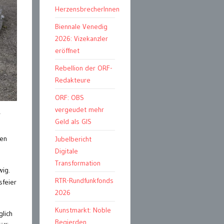
HerzensbrecherInnen
Biennale Venedig
2026: Vizekanzler
eröffnet
Rebellion der ORF-
Redakteure
ORF: OBS
vergeudet mehr
r
Geld als GIS
nen
Jubelbericht
Digitale
Transformation
wig.
RTR-Rundfunkfonds
sfeier
2026
Kunstmarkt: Noble
glich
Begierden