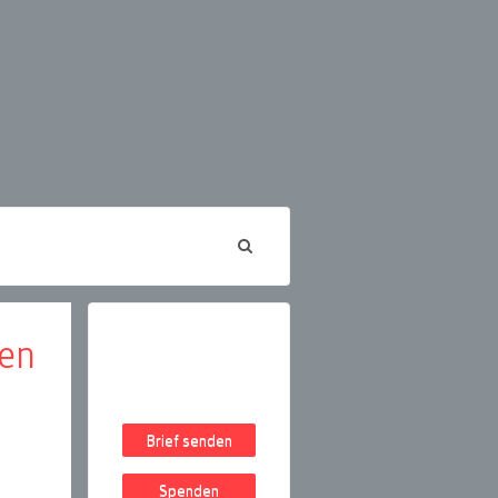
ten
Brief senden
Spenden