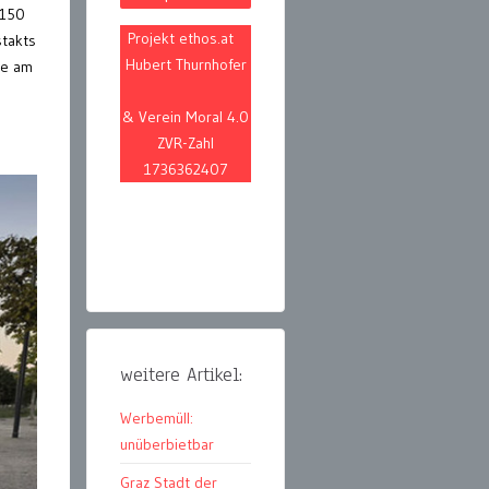
 150
Projekt ethos.at
stakts
Hubert Thurnhofer
te am
& Verein Moral 4.0
ZVR-Zahl
1736362407
weitere Artikel:
Werbemüll:
unüberbietbar
Graz Stadt der