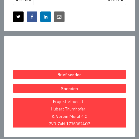
Brief senden
Spenden
Projekt ethos.at
Hubert Thurnhofer
& Verein Moral 4.0
ZVR-Zahl 1736362407