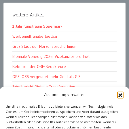
weitere Artikel:
1 Jahr Kunstraum Steiermark
Werbemüll: unüberbietbar
Graz Stadt der HerzensbrecherInnen
Biennale Venedig 2026: Vizekanzler eröffnet
Rebellion der ORF-Redakteure
ORF: OBS vergeudet mehr Geld als GIS
Jubelbericht Digitale Transformation
Zustimmung verwalten
RTR-Rundfunkfonds 2026
Kunstmarkt: Noble Begierden
Um dir ein optimales Erlebnis zu bieten, verwenden wir Technologien wie
Cookies, um Geräteinformationen zu speichern und/oder darauf zuzugreifen.
DDR 4.0: Der Fall Dr Witzschel u.a.
Wenn du diesen Technologien zustimmst, können wir Daten wie das
Surfverhalten oder eindeutige IDs auf dieser Website verarbeiten. Wenn du
deine Zustimmung nicht erteilst oder zurückziehst, können bestimmte