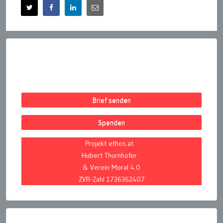
Brief senden
Spenden
Projekt ethos.at
Hubert Thurnhofer
& Verein Moral 4.0
ZVR-Zahl 1736362407