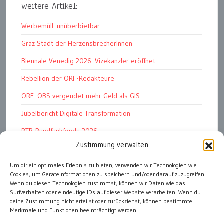
weitere Artikel:
Werbemüll: unüberbietbar
Graz Stadt der HerzensbrecherInnen
Biennale Venedig 2026: Vizekanzler eröffnet
Rebellion der ORF-Redakteure
ORF: OBS vergeudet mehr Geld als GIS
Jubelbericht Digitale Transformation
RTR-Rundfunkfonds 2026
Zustimmung verwalten
Kunstmarkt: Noble Begierden
Woher kommen die „Wiederösterreicher“?
Um dir ein optimales Erlebnis zu bieten, verwenden wir Technologien wie
Cookies, um Geräteinformationen zu speichern und/oder darauf zuzugreifen.
DDR 4.0: Der Fall Dr Witzschel u.a.
Wenn du diesen Technologien zustimmst, können wir Daten wie das
Surfverhalten oder eindeutige IDs auf dieser Website verarbeiten. Wenn du
deine Zustimmung nicht erteilst oder zurückziehst, können bestimmte
Merkmale und Funktionen beeinträchtigt werden.