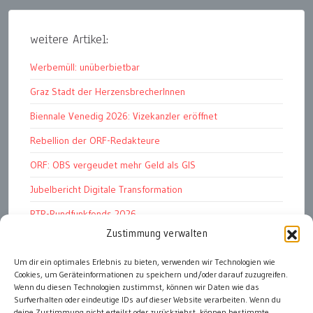
weitere Artikel:
Werbemüll: unüberbietbar
Graz Stadt der HerzensbrecherInnen
Biennale Venedig 2026: Vizekanzler eröffnet
Rebellion der ORF-Redakteure
ORF: OBS vergeudet mehr Geld als GIS
Jubelbericht Digitale Transformation
RTR-Rundfunkfonds 2026
Zustimmung verwalten
Kunstmarkt: Noble Begierden
Um dir ein optimales Erlebnis zu bieten, verwenden wir Technologien wie
Woher kommen die „Wiederösterreicher“?
Cookies, um Geräteinformationen zu speichern und/oder darauf zuzugreifen.
DDR 4.0: Der Fall Dr Witzschel u.a.
Wenn du diesen Technologien zustimmst, können wir Daten wie das
Surfverhalten oder eindeutige IDs auf dieser Website verarbeiten. Wenn du
deine Zustimmung nicht erteilst oder zurückziehst, können bestimmte