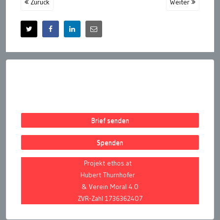
Zurück
Weiter
Brief senden
Spenden
Projekt ethos.at
Hubert Thurnhofer
& Verein Moral 4.0
ZVR-Zahl 1736362407