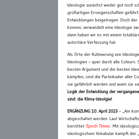
Ideologie zunächst weder gut noch sch
großartigen Errungenschaften geführt. 
Entwicklungen beigetragen. Doch der A
können, verwandelt eine Ideologie zwa
dann haben wir es mit einem totalitä
autoritäre Verfassung hat.
Als Orte der Kultivierung von Ideolog
Ideologien – quer durch alle Coleurs.
besten Argument und die besten Ideen
kämpfen, sind die Parteikader aller C
sie gefährlich werden und wann sie s
Logik der Entwicklung der vergangenen 
sind: die Klima-Ideolgie!
ERGÄNZUNG 10. April 2023
– „Am komm
abgeschaltet werden. Laut Wirtschafts
berichtet
Epoch Times
. Mit ideologis
ideologischem Vokabular kämpft der „