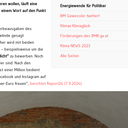
en wollen, läuft eine
Energiewende für Politiker
mit einem Wort auf den Punkt
BM Gewessler twittert
Klimax Klimaglück
erbeausgaben des
gelinde gesagt
Förderungen des BMK.gv.at
cher wird mit beiden
Klima NEWS 2023
– beispielsweise um die
Alle Seiten
dicht“
zu bewerben. Noch
ßer sind. Nach den
t einer Million bedient
acebook und Instagram auf
euer-Euro freuen“,
berichtet Report24 (7.9.2024)