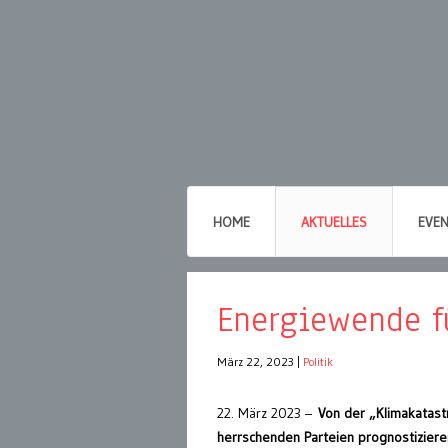
HOME
AKTUELLES
EVE
Energiewende fü
März 22, 2023
|
Politik
22. März 2023 –
Von der „Klimakatastr
herrschenden Parteien prognostizieren