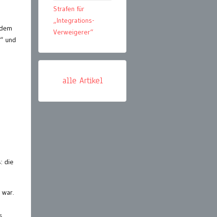
Strafen für
„Integrations-
 dem
Verweigerer“
n“ und
alle Artikel
: die
 war.
s,