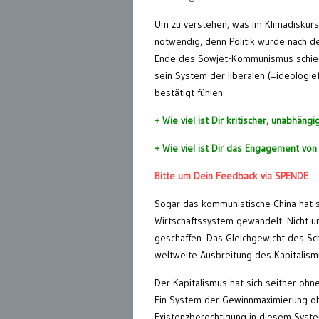
Um zu verstehen, was im Klimadiskurs 
notwendig, denn Politik wurde nach d
Ende des Sowjet-Kommunismus schien 
sein System der liberalen (=ideologief
bestätigt fühlen.
+ Wie viel ist Dir kritischer, unabhäng
+ Wie viel ist Dir das Engagement vo
Bitte um Dein Feedback via SPENDE
Sogar das kommunistische China hat sic
Wirtschaftssystem gewandelt. Nicht u
geschaffen. Das Gleichgewicht des Sc
weltweite Ausbreitung des Kapitalism
Der Kapitalismus hat sich seither oh
Ein System der Gewinnmaximierung ohn
Existenzberechtigung in diesem Syste