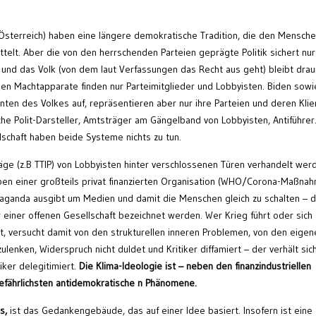
sterreich) haben eine längere demokratische Tradition, die den Mensche
ttelt. Aber die von den herrschenden Parteien geprägte Politik sichert nur
, und das Volk (von dem laut Verfassungen das Recht aus geht) bleibt dra
enen Machtapparate finden nur Parteimitglieder und Lobbyisten. Biden sowi
nten des Volkes auf, repräsentieren aber nur ihre Parteien und deren Klien
che Polit-Darsteller, Amtsträger am Gängelband von Lobbyisten, Antiführer.
schaft haben beide Systeme nichts zu tun.
räge (z.B TTIP) von Lobbyisten hinter verschlossenen Türen verhandelt wer
gaben einer großteils privat finanzierten Organisation (WHO/Corona-Maßna
opaganda ausgibt um Medien und damit die Menschen gleich zu schalten – 
 einer offenen Gesellschaft bezeichnet werden. Wer Krieg führt oder sich
t, versucht damit von den strukturellen inneren Problemen, von den eigen
lenken, Widerspruch nicht duldet und Kritiker diffamiert – der verhält sic
iker delegitimiert.
Die Klima-Ideologie ist – neben den finanzindustriellen
efährlichsten antidemokratische n Phänomene.
s,
ist das Gedankengebäude, das auf einer Idee basiert. Insofern ist eine