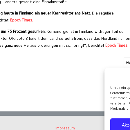
 – anders gesagt: eine Einbahnstraße.
ng heute in Finnland ein neuer Kernreaktor ans Netz
. Die reguläre
ichtet
Epoch Times.
s um 75 Prozent gesunken.
Kernenergie ist in Finnland wichtiger Teil der
tor Olkiluoto 3 liefert dem Land so viel Strom, dass das Nordland nun ei
as ganz neue Herausforderungen mit sich bringt“, berichtet
Epoch Times.
We
Wei
Um dir ein o
Geräteinform
zustimmst, k
verarbeiten.
Merkmale und
Akz
Impressum