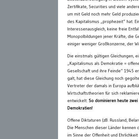
Zertifikate, Securities und viele ander
um mit Geld noch mehr Geld produziere
des Kapitalismus „prophezeit“ hat. Ei
Interessenausgleich, keine freie Entfa
Monopolbildungen jener Kräfte, die Ge
einiger weniger Großkonzerne, der Wir
Die einstmals gültigen Gleichungen, 
„Kapitalismus als Demokratie = offene
Gesellschaft und ihre Feinde“ 1945 e
galt, hat diese Gleichung noch gegolt
Vertreter der damals in Europa aufblü
Wirtschaftstheorien für sich reklamier
entwickelt:
So
dominieren heute zwei 
Demokratien!
Offene Diktaturen (zB. Russland, Bela
Die Menschen dieser Länder kennen die
im Sinne der Offenheit und Ehrlichkeit