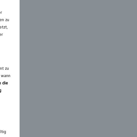
er
en zu
etzt,
er
nt zu
, wann
n die
g
ltig