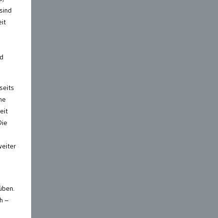
 sind
it
nd
seits
ne
eit
Die
weiter
üben.
h –