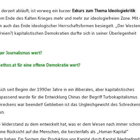
derzeit abläuft, ist vorweg ein kurzer
Exkurs zum Thema Ideologiekritik
em Ende des Kalten Krieges mehr und mehr zur ideologiefreien Zone. Mit
auch das Ende ideologischer Herrschaftsformen besiegelt. „Der Weste
reien?) kapitalistischen Demokratien durfte sich in seiner Überlegenheit
iger Journalismus wert?
n ethos.at für eine offene Demokratie wert?
h seit Beginn der 1990er Jahre in ein illiberales, aber kapitalistisches
npassend wurde für die Entwicklung Chinas der Begriff Turbokapitalismus
hreckens war beendet! Geblieben ist das Ungleichgewicht des Schreckens
us.
ne Widerstand zu dem entwickelt hat, was er dem Wesen nach immer schon
e Rücksicht auf die Menschen, die bestenfalls als „Human-Kapital“
m haben. Ein System der Produktion von Kapital durch Kapital (Hedgefond