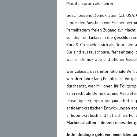
Machtanspruch als Führer.
Geschlossene Demokratien (zB. USA, Ö
heute den Anschein von Freiheit vermi
Parteikadern freien Zugang zur Macht
vor der Tür. Einlass in die geschloss
Kurz & Co spielen sich als Repräsenta
Sie sind austauschbare, fernsehtaugli
wahrer Demokratie und offener Gesell
Wer zulässt, dass internationale Vert
wer drei Jahre lang Politik nach Vor
durchsetzt, wer Millionen für Politpr
kann nicht als Demokrat und Vertreter
einseitiger Kriegspropaganda beteilig
antidemokratischen Entwicklungen abzu
antidemokratisch und hat sich als Polit
Machenschaften – derzeit eines der g
Jede Ideologie geht von einer Idee au