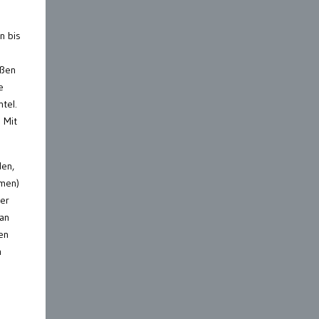
n bis
ußen
e
tel.
 Mit
den,
hmen)
der
 an
en
h