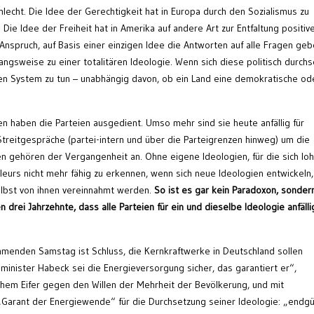
lecht. Die Idee der Gerechtigkeit hat in Europa durch den Sozialismus zu
Die Idee der Freiheit hat in Amerika auf andere Art zur Entfaltung positiv
nspruch, auf Basis einer einzigen Idee die Antworten auf alle Fragen geb
ngsweise zu einer totalitären Ideologie. Wenn sich diese politisch durchs
ren System zu tun – unabhängig davon, ob ein Land eine demokratische od
ien haben die Parteien ausgedient. Umso mehr sind sie heute anfällig für
 Streitgespräche (partei-intern und über die Parteigrenzen hinweg) um die
 gehören der Vergangenheit an. Ohne eigene Ideologien, für die sich loh
oleurs nicht mehr fähig zu erkennen, wenn sich neue Ideologien entwickeln
elbst von ihnen vereinnahmt werden.
So ist es gar kein Paradoxon, sonder
drei Jahrzehnte, dass alle Parteien für ein und dieselbe Ideologie anfälli
enden Samstag ist Schluss, die Kernkraftwerke in Deutschland sollen
minister Habeck sei die Energieversorgung sicher, das garantiert er“,
chem Eifer gegen den Willen der Mehrheit der Bevölkerung, und mit
Garant der Energiewende“ für die Durchsetzung seiner Ideologie: „endgü