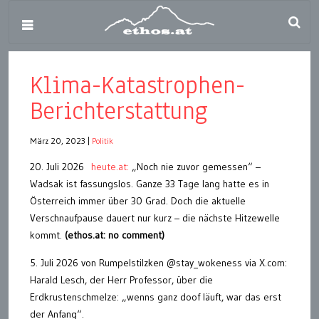
Klima-Katastrophen-
Berichterstattung
März 20, 2023
|
Politik
20. Juli 2026
heute.at:
„Noch nie zuvor gemessen“ –
Wadsak ist fassungslos. Ganze 33 Tage lang hatte es in
Österreich immer über 30 Grad. Doch die aktuelle
Verschnaufpause dauert nur kurz – die nächste Hitzewelle
kommt.
(ethos.at: no comment)
5. Juli 2026 von Rumpelstilzken @stay_wokeness via X.com:
Harald Lesch, der Herr Professor, über die
Erdkrustenschmelze: „wenns ganz doof läuft, war das erst
der Anfang“.