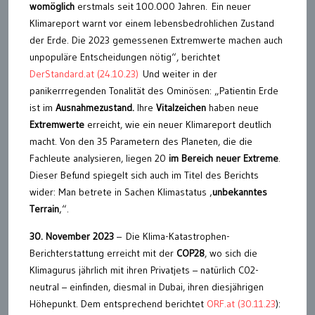
womöglich
erstmals seit 100.000 Jahren.
Ein neuer
Klimareport warnt vor einem lebensbedrohlichen Zustand
der Erde. Die 2023 gemessenen Extremwerte machen auch
unpopuläre Entscheidungen nötig“, berichtet
DerStandard.at (24.10.23)
Und weiter in der
panikerrregenden Tonalität des Ominösen: „Patientin Erde
ist im
Ausnahmezustand.
Ihre
Vitalzeichen
haben neue
Extremwerte
erreicht, wie ein neuer Klimareport deutlich
macht. Von den 35 Parametern des Planeten, die die
Fachleute analysieren, liegen 20
im Bereich neuer Extreme
.
Dieser Befund spiegelt sich auch im Titel des Berichts
wider: Man betrete in Sachen Klimastatus ‚
unbekanntes
Terrain
‚“.
30. November 2023
–
Die Klima-Katastrophen-
Berichterstattung erreicht mit der
COP28
, wo sich die
Klimagurus jährlich mit ihren Privatjets – natürlich C02-
neutral – einfinden, diesmal in Dubai, ihren diesjährigen
Höhepunkt. Dem entsprechend berichtet
ORF.at (30.11.23
):