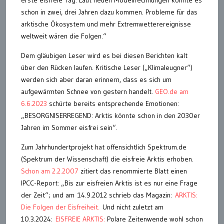
erste eisfreie Tag. Laut neuen Modellrechnungen könnte es
schon in zwei, drei Jahren dazu kommen. Probleme für das
arktische Ökosystem und mehr Extremwetterereignisse
weltweit wären die Folgen.“
Dem gläubigen Leser wird es bei diesen Berichten kalt
über den Rücken laufen. Kritische Leser („Klimaleugner“)
werden sich aber daran erinnern, dass es sich um
aufgewärmten Schnee von gestern handelt.
GEO.de am
6.6.2023
schürte bereits entsprechende Emotionen:
„BESORGNISERREGEND: Arktis könnte schon in den 2030er
Jahren im Sommer eisfrei sein“.
Zum Jahrhundertprojekt hat offensichtlich Spektrum.de
(Spektrum der Wissenschaft) die eisfreie Arktis erhoben.
Schon am 2.2.2007
zitiert das renommierte Blatt einen
IPCC-Report: „Bis zur eisfreien Arktis ist es nur eine Frage
der Zeit“; und am 14.9.2012 schrieb das Magazin:
ARKTIS:
Die Folgen der Eisfreiheit.
Und nicht zuletzt am
10.3.2024:
EISFREIE ARKTIS:
Polare Zeitenwende wohl schon