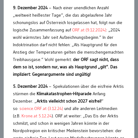
9. Dezember 2024
– Nach einer unendlichen Anzahl
„weltweit heißester Tage“, die das abgelaufene Jahr
schonungslos auf Österreich losgelassen hat, folgt nun die
logische Zusammenfassung auf
ORF.at (9.12.2024)
: „2024
wohl wärmstes Jahr seit Aufzeichnungsbeginn.“ In der
Indoktrination darf nicht fehlen: „Als Hauptgrund für den
Anstieg der Temperaturen gelten die menschengemachten
Treibhausgase.“ Wohl gemerkt:
der ORF sagt nicht, dass
dem so ist, sondern nur, was als Hauptgrund „gilt“. Das
impliziert: Gegenargumente sind ungültig!
5. Dezember 2024
– Spekulationen über die eisfreie Arktis
stürmen die
Klimakatastrophen-Hitparade
Anfang
Dezember. „
Arktis vielleicht schon 2027 eisfrei!
“
so
science.ORF.at (3.12.24)
und alle anderen Leitmedien
(z.B.
Krone.at 5.12.24
). ORF.at weiter: „Das Eis der Arktis
schmilzt, und schon in wenigen Jahren könnte in der
Nordpolregion ein kritischer Meilenstein bevorstehen: der