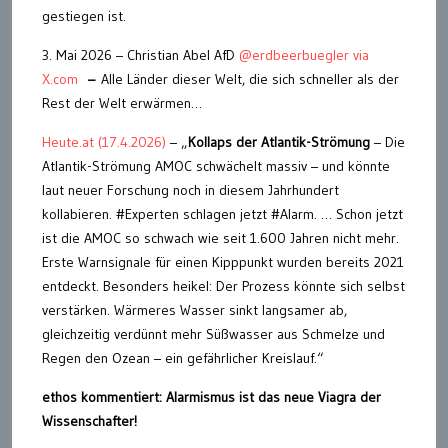
gestiegen ist.
3. Mai 2026 – Christian Abel AfD
@erdbeerbuegler via
X.com
–
Alle Länder dieser Welt, die sich schneller als der
Rest der Welt erwärmen…
Heute.at (17.4.2026)
– „
Kollaps der Atlantik-Strömung
– Die
Atlantik-Strömung AMOC schwächelt massiv – und könnte
laut neuer Forschung noch in diesem Jahrhundert
kollabieren. #Experten schlagen jetzt #Alarm. … Schon jetzt
ist die AMOC so schwach wie seit 1.600 Jahren nicht mehr.
Erste Warnsignale für einen Kipppunkt wurden bereits 2021
entdeckt. Besonders heikel: Der Prozess könnte sich selbst
verstärken. Wärmeres Wasser sinkt langsamer ab,
gleichzeitig verdünnt mehr Süßwasser aus Schmelze und
Regen den Ozean – ein gefährlicher Kreislauf.“
ethos kommentiert: Alarmismus ist das neue Viagra der
Wissenschafter!