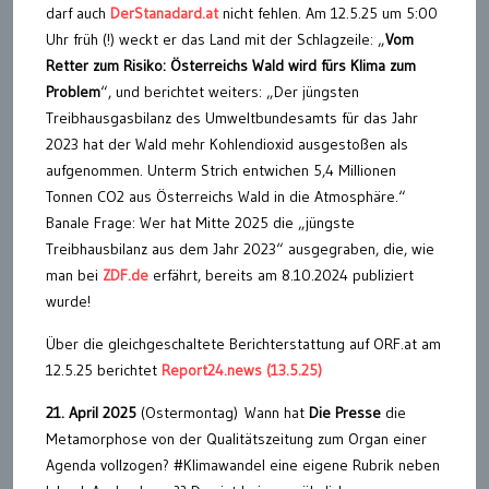
darf auch
DerStanadard.at
nicht fehlen. Am 12.5.25 um 5:00
Uhr früh (!) weckt er das Land mit der Schlagzeile: „
Vom
Retter zum Risiko: Österreichs Wald wird fürs Klima zum
Problem
“, und berichtet weiters: „Der jüngsten
Treibhausgasbilanz des Umweltbundesamts für das Jahr
2023 hat der Wald mehr Kohlendioxid ausgestoßen als
aufgenommen. Unterm Strich entwichen 5,4 Millionen
Tonnen CO2 aus Österreichs Wald in die Atmosphäre.“
Banale Frage: Wer hat Mitte 2025 die „jüngste
Treibhausbilanz aus dem Jahr 2023“ ausgegraben, die, wie
man bei
ZDF.de
erfährt, bereits am 8.10.2024 publiziert
wurde!
Über die gleichgeschaltete Berichterstattung auf ORF.at am
12.5.25 berichtet
Report24.news (13.5.25)
21. April 2025
(Ostermontag) Wann hat
Die Presse
die
Metamorphose von der Qualitätszeitung zum Organ einer
Agenda vollzogen? #Klimawandel eine eigene Rubrik neben