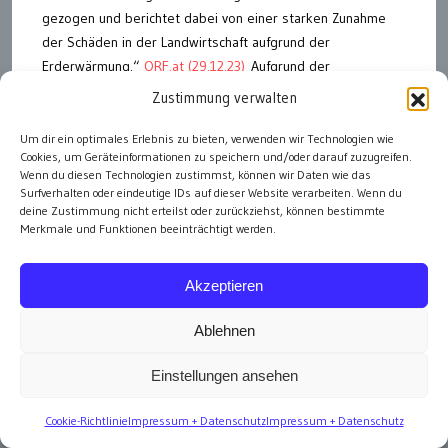
gezogen und berichtet dabei von einer starken Zunahme
der Schäden in der Landwirtschaft aufgrund der
Erderwärmung.“
ORF.at (29.12.23)
Aufgrund der
Erderwärmung – das kann nicht bezweifelt werden, weil es
Zustimmung verwalten
nicht bezweifelt werden darf. Hagelschäden aufgrund von
Hagel – diese antiquierte Logik ist mit der herrschenden
Um dir ein optimales Erlebnis zu bieten, verwenden wir Technologien wie
Cookies, um Geräteinformationen zu speichern und/oder darauf zuzugreifen.
Klimaideologie nicht vereinbar.
Wenn du diesen Technologien zustimmst, können wir Daten wie das
Surfverhalten oder eindeutige IDs auf dieser Website verarbeiten. Wenn du
deine Zustimmung nicht erteilst oder zurückziehst, können bestimmte
Merkmale und Funktionen beeinträchtigt werden.
Akzeptieren
Ablehnen
Einstellungen ansehen
Cookie-Richtlinie
Impressum + Datenschutz
Impressum + Datenschutz