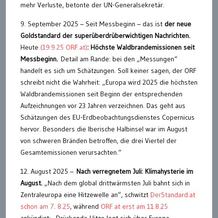
mehr Verluste, betonte der UN-Generalsekretär.
9. September 2025 – Seit Messbeginn – das ist
der neue
Goldstandard der superüberdrüberwichtigen Nachrichten.
Heute
(19.9.25 ORF.at)
: Höchste Waldbrandemissionen seit
Messbeginn.
Detail am Rande: bei den „Messungen“
handelt es sich um Schätzungen. Soll keiner sagen, der ORF
schreibt nicht die Wahrheit: „Europa wird 2025 die höchsten
Waldbrandemissionen seit Beginn der entsprechenden
Aufzeichnungen vor 23 Jahren verzeichnen. Das geht aus
Schätzungen des EU-Erdbeobachtungsdienstes Copernicus
hervor. Besonders die Iberische Halbinsel war im August
von schweren Bränden betroffen, die drei Viertel der
Gesamtemissionen verursachten.“
12. August 2025 –
Nach verregnetem Juli: Klimahysterie im
August.
„Nach dem global drittwärmsten Juli bahnt sich in
Zentraleuropa eine Hitzewelle an“, schwitzt
DerStandard.at
schon am 7. 8.25
, während
ORF.at erst am 11.8.25