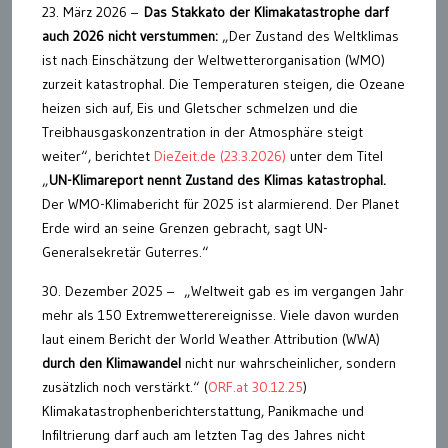
23. März 2026 –
Das Stakkato der Klimakatastrophe darf
auch 2026 nicht verstummen:
„Der Zustand des Weltklimas
ist nach Einschätzung der Weltwetterorganisation (WMO)
zurzeit katastrophal. Die Temperaturen steigen, die Ozeane
heizen sich auf, Eis und Gletscher schmelzen und die
Treibhausgaskonzentration in der Atmosphäre steigt
weiter“, berichtet
DieZeit.de (23.3.2026)
unter dem Titel
„
UN-Klimareport nennt Zustand des Klimas katastrophal.
Der WMO-Klimabericht für 2025 ist alarmierend. Der Planet
Erde wird an seine Grenzen gebracht, sagt UN-
Generalsekretär Guterres.“
30. Dezember 2025 – „Weltweit gab es im vergangen Jahr
mehr als 150 Extremwetterereignisse. Viele davon wurden
laut einem Bericht der World Weather Attribution (WWA)
durch den Klimawandel
nicht nur wahrscheinlicher, sondern
zusätzlich noch verstärkt.“ (
ORF.at 30.12.25
)
Klimakatastrophenberichterstattung, Panikmache und
Infiltrierung darf auch am letzten Tag des Jahres nicht