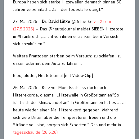
Europa haben sich starke Hitzewellen demnach binnen 50
Jahren verzehnfacht. Zahl der Todesfälle steigt.“
27. Mai 2026 –
Dr. David Lütke
@DrLuetke
via X.com
(27.5.2026)
– Das @heutejournal meldet SIEBEN Hitzetote
in #Frankreich „…fünf von ihnen ertranken beim Versuch
sich abzukühlen.“
Weitere Franzosen starben beim Versuch: zu schlafen , zu
essen odermit dem Auto zu fahren…
Blöd, blöder, HeuteJournal [mit Video-Clip]
26. Mai 2026 – Kurz vor Monatsschluss doch noch
Hitzerekorde, diesmal: „Hitzewelle in Großbritannien“So
fühlt sich der Klimawandel an“ In Großbritannien hat es auch
heute wieder einen Mai-Hitzerekord gegeben. Während
sich viele Briten über die Temperaturen freuen und die
Strände voll sind, sorgen sich Experten.“ Das und mehr in
tagesschau.de (26.6.26)