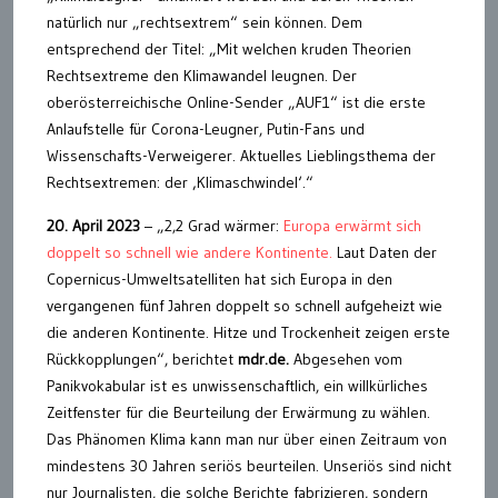
natürlich nur „rechtsextrem“ sein können. Dem
entsprechend der Titel: „Mit welchen kruden Theorien
Rechtsextreme den Klimawandel leugnen. Der
oberösterreichische Online-Sender „AUF1“ ist die erste
Anlaufstelle für Corona-Leugner, Putin-Fans und
Wissenschafts-Verweigerer. Aktuelles Lieblingsthema der
Rechtsextremen: der ‚Klimaschwindel‘.“
20. April 2023
– „2,2 Grad wärmer:
Europa erwärmt sich
doppelt so schnell wie andere Kontinente.
Laut Daten der
Copernicus-Umweltsatelliten hat sich Europa in den
vergangenen fünf Jahren doppelt so schnell aufgeheizt wie
die anderen Kontinente. Hitze und Trockenheit zeigen erste
Rückkopplungen“, berichtet
mdr.de.
Abgesehen vom
Panikvokabular ist es unwissenschaftlich, ein willkürliches
Zeitfenster für die Beurteilung der Erwärmung zu wählen.
Das Phänomen Klima kann man nur über einen Zeitraum von
mindestens 30 Jahren seriös beurteilen. Unseriös sind nicht
nur Journalisten, die solche Berichte fabrizieren, sondern