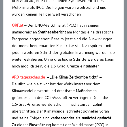
drei Grad auf, heißt es im neuen Synthesebericht des
Weltklimarats IPCC. Die Folgen wären weitreichend und
würden keinen Teil der Welt verschonen.
ORF.at
–
Der UNO-Weltklimarat (IPCC) hat in seinem
umfangreichen
Synthesebericht
am Montag eine drastische
Prognose abgegeben: Bereits jetzt sind die Auswirkungen
der menschengemachten Klimakrise stark zu spüren – mit
jedem weiteren Schritt der globalen Erwärmung werden sie
weiter eskalieren. Ohne drastische Schritte werde es kaum
noch möglich sein, die 1,5-Grad-Grenze einzuhalten.
ARD tagesschau.de
– „Die Klima-Zeitbombe tickt“
–
Deutlich wie nie zuvor hat der Weltklimarat vor dem
Klimawandel gewarnt und drastische Maßnahmen
gefordert, um den CO2-Ausstoß zu verringern. Denn die
1,5-Grad-Grenze werde schon im nächsten Jahrzehnt
überschritten. Der Klimawandel schreitet schneller voran
und seine Folgen sind
verheerender als zunächst gedacht.
Zu dieser Einschätzung kommt der Weltklimarat (IPCC) in