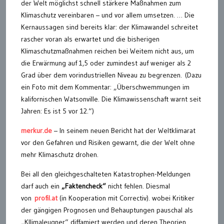
der Welt möglichst schnell stärkere Maßnahmen zum
Klimaschutz vereinbaren – und vor allem umsetzen. … Die
Kernaussagen sind bereits klar: der Klimawandel schreitet
rascher voran als erwartet und die bisherigen
Klimaschutzmaßnahmen reichen bei Weitem nicht aus, um
die Erwärmung auf 1,5 oder zumindest auf weniger als 2
Grad über dem vorindustriellen Niveau zu begrenzen. (Dazu
ein Foto mit dem Kommentar: „Überschwemmungen im
kalifornischen Watsonville. Die Klimawissenschaft warnt seit
Jahren: Es ist 5 vor 12.“)
merkur.de
– In seinem neuen Bericht hat der Weltklimarat
vor den Gefahren und Risiken gewarnt, die der Welt ohne
mehr Klimaschutz drohen.
Bei all den gleichgeschalteten Katastrophen-Meldungen
darf auch ein
„Faktencheck“
nicht fehlen. Diesmal
von
profil.at
(in Kooperation mit Correctiv). wobei Kritiker
der gängigen Prognosen und Behauptungen pauschal als
„Kllimaleugner“ diffamiert werden und deren Theorien