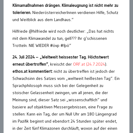
Klimamaßnahmen drängen. Klimaleugnung ist nicht mehr zu
tolerieren.
NiederösterreicherInnen verdienen Hilfe, Schutz
und Weitblick aus dem Landhaus.“
Hilfriede @hilfriede wird noch deutlicher: „Das hat nichts
mit dem Klimawandel zu tun, gell??? Ihr g’schissenen
Trotteln. NIE WIEDER #övp #fpö“
24. Juli 2024 – „
Weltweit heissester Tag. Höchstwert
erneut übertroffen“
, kreischt der
ORF.at (24.7.2024
).
ethos.at kommentiert:
nicht zu übertreffen ist jedoch der
Schwachsinn des Satzes vom „weltweit heißesten Tag“. Ein
Sprachphilosoph muss sich bei der Gelegenheit zu
stoischer Gelassenheit zwingen, um all jenen, die der
Meinung sind, dieser Satz sei „wissenschaftlich“ und
basiere auf objektiven Messergebnissen, eine Frage zu
stellen: Kann ein Tag, der um Null Uhr am 180 Längengrad
im Pazifik beginnt und ebendort 24 Stunden später endet,
in der Zeit fünf Klimazonen durchläuft, wovon auf der einen