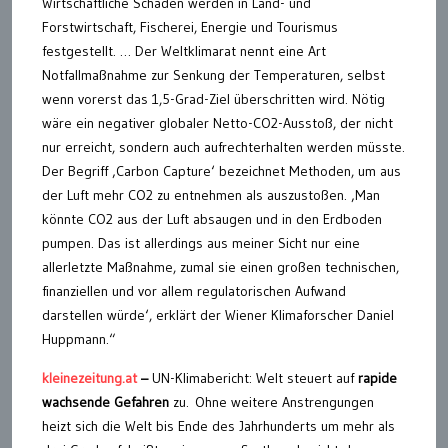
Wirtschaftliche Schäden werden in Land- und
Forstwirtschaft, Fischerei, Energie und Tourismus
festgestellt. … Der Weltklimarat nennt eine Art
Notfallmaßnahme zur Senkung der Temperaturen, selbst
wenn vorerst das 1,5-Grad-Ziel überschritten wird. Nötig
wäre ein negativer globaler Netto-CO2-Ausstoß, der nicht
nur erreicht, sondern auch aufrechterhalten werden müsste.
Der Begriff ‚Carbon Capture‘ bezeichnet Methoden, um aus
der Luft mehr CO2 zu entnehmen als auszustoßen. ‚Man
könnte CO2 aus der Luft absaugen und in den Erdboden
pumpen. Das ist allerdings aus meiner Sicht nur eine
allerletzte Maßnahme, zumal sie einen großen technischen,
finanziellen und vor allem regulatorischen Aufwand
darstellen würde‘, erklärt der Wiener Klimaforscher Daniel
Huppmann.“
kleinezeitung.at
–
UN-Klimabericht: Welt steuert auf
rapide
wachsende Gefahren
zu. Ohne weitere Anstrengungen
heizt sich die Welt bis Ende des Jahrhunderts um mehr als