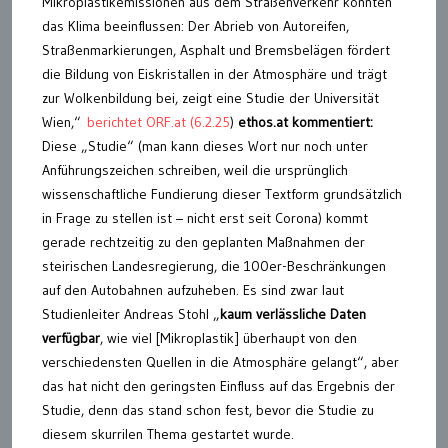
Mikroplastikemissionen aus dem Straßenverkehr könnten
das Klima beeinflussen: Der Abrieb von Autoreifen,
Straßenmarkierungen, Asphalt und Bremsbelägen fördert
die Bildung von Eiskristallen in der Atmosphäre und trägt
zur Wolkenbildung bei, zeigt eine Studie der Universität
Wien,“
berichtet ORF.at (6.2.25
)
ethos.at kommentiert:
Diese „Studie“ (man kann dieses Wort nur noch unter
Anführungszeichen schreiben, weil die ursprünglich
wissenschaftliche Fundierung dieser Textform grundsätzlich
in Frage zu stellen ist – nicht erst seit Corona) kommt
gerade rechtzeitig zu den geplanten Maßnahmen der
steirischen Landesregierung, die 100er-Beschränkungen
auf den Autobahnen aufzuheben. Es sind zwar laut
Studienleiter Andreas Stohl „
kaum verlässliche Daten
verfügbar
, wie viel [Mikroplastik] überhaupt von den
verschiedensten Quellen in die Atmosphäre gelangt“, aber
das hat nicht den geringsten Einfluss auf das Ergebnis der
Studie, denn das stand schon fest, bevor die Studie zu
diesem skurrilen Thema gestartet wurde.