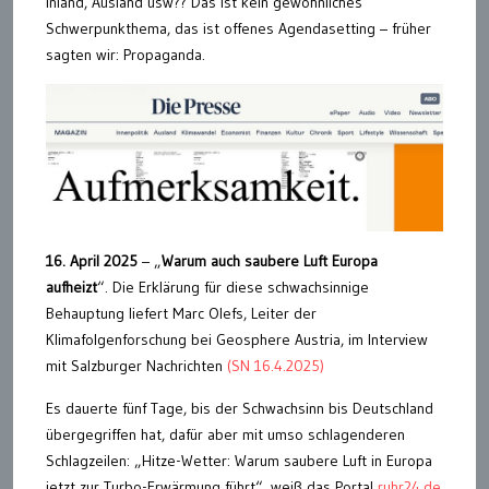
Inland, Ausland usw?? Das ist kein gewöhnliches
Schwerpunkthema, das ist offenes Agendasetting – früher
sagten wir: Propaganda.
16. April 2025
– „
Warum auch saubere Luft Europa
aufheizt
“. Die Erklärung für diese schwachsinnige
Behauptung liefert Marc Olefs, Leiter der
Klimafolgenforschung bei Geosphere Austria, im Interview
mit Salzburger Nachrichten
(SN 16.4.2025)
Es dauerte fünf Tage, bis der Schwachsinn bis Deutschland
übergegriffen hat, dafür aber mit umso schlagenderen
Schlagzeilen: „Hitze-Wetter: Warum saubere Luft in Europa
jetzt zur Turbo-Erwärmung führt“, weiß das Portal
ruhr24.de