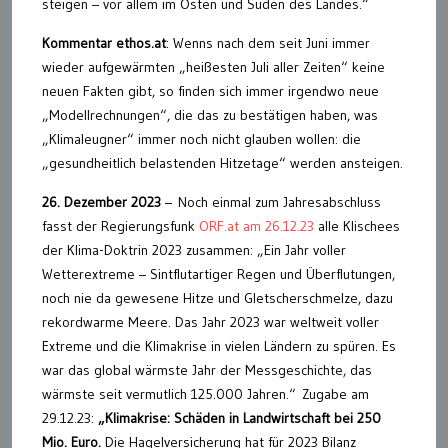
steigen – vor allem im Osten und Süden des Landes.“
Kommentar ethos.at
: Wenns nach dem seit Juni immer
wieder aufgewärmten „heißesten Juli aller Zeiten“ keine
neuen Fakten gibt, so finden sich immer irgendwo neue
„Modellrechnungen“, die das zu bestätigen haben, was
„Klimaleugner“ immer noch nicht glauben wollen: die
„gesundheitlich belastenden Hitzetage“ werden ansteigen.
26. Dezember 2023
– Noch einmal zum Jahresabschluss
fasst der Regierungsfunk
ORF.at am 26.12.23
alle Klischees
der Klima-Doktrin 2023 zusammen: „Ein Jahr voller
Wetterextreme – Sintflutartiger Regen und Überflutungen,
noch nie da gewesene Hitze und Gletscherschmelze, dazu
rekordwarme Meere. Das Jahr 2023 war weltweit voller
Extreme und die Klimakrise in vielen Ländern zu spüren. Es
war das global wärmste Jahr der Messgeschichte, das
wärmste seit vermutlich 125.000 Jahren.“ Zugabe am
29.12.23:
„Klimakrise: Schäden in Landwirtschaft bei 250
Mio. Euro.
Die Hagelversicherung hat für 2023 Bilanz