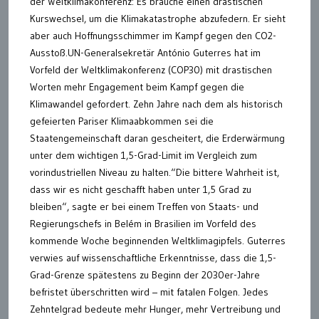
der Weltklimakonferenz: Es brauche einen drastischen
Kurswechsel, um die Klimakatastrophe abzufedern. Er sieht
aber auch Hoffnungsschimmer im Kampf gegen den CO2-
Ausstoß.UN-Generalsekretär António Guterres hat im
Vorfeld der Weltklimakonferenz (COP30) mit drastischen
Worten mehr Engagement beim Kampf gegen die
Klimawandel gefordert. Zehn Jahre nach dem als historisch
gefeierten Pariser Klimaabkommen sei die
Staatengemeinschaft daran gescheitert, die Erderwärmung
unter dem wichtigen 1,5-Grad-Limit im Vergleich zum
vorindustriellen Niveau zu halten.“Die bittere Wahrheit ist,
dass wir es nicht geschafft haben unter 1,5 Grad zu
bleiben“, sagte er bei einem Treffen von Staats- und
Regierungschefs in Belém in Brasilien im Vorfeld des
kommende Woche beginnenden Weltklimagipfels. Guterres
verwies auf wissenschaftliche Erkenntnisse, dass die 1,5-
Grad-Grenze spätestens zu Beginn der 2030er-Jahre
befristet überschritten wird – mit fatalen Folgen. Jedes
Zehntelgrad bedeute mehr Hunger, mehr Vertreibung und