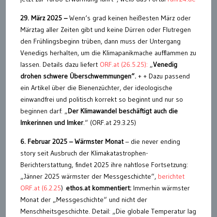
29. März 2025 –
Wenn‘s grad keinen heißesten März oder
Märztag aller Zeiten gibt und keine Dürren oder Flutregen
den Frühlingsbeginn trüben, dann muss der Untergang
Venedigs herhalten, um die Klimapanikmache aufflammen zu
lassen. Details dazu liefert
ORF.at (26.5.25):
„
Venedig
drohen schwere Überschwemmungen“.
+ + Dazu passend
ein Artikel über die Bienenzüchter, der ideologische
einwandfrei und politisch korrekt so beginnt und nur so
beginnen darf: „
Der Klimawandel beschäftigt auch die
Imkerinnen und Imker
.“ (ORF.at 29.3.25)
6. Februar 2025 – Wärmster Monat
– die never ending
story seit Ausbruch der Klimakatastrophen-
Berichterstattung, findet 2025 ihre nahtlose Fortsetzung:
„Jänner 2025 wärmster der Messgeschichte“,
berichtet
ORF.at (6.2.25
)
ethos.at kommentiert:
Immerhin wärmster
Monat der „Messgeschichte“ und nicht der
Menschheitsgeschichte. Detail: „Die globale Temperatur lag