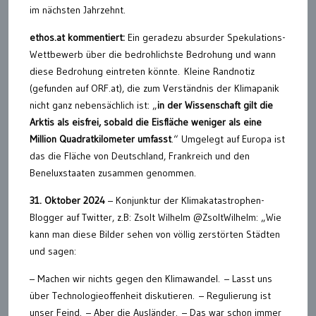
im nächsten Jahrzehnt.
ethos.at kommentiert:
Ein geradezu absurder Spekulations-
Wettbewerb über die bedrohlichste Bedrohung und wann
diese Bedrohung eintreten könnte. Kleine Randnotiz
(gefunden auf ORF.at), die zum Verständnis der Klimapanik
nicht ganz nebensächlich ist: „
in der Wissenschaft gilt die
Arktis als eisfrei, sobald die Eisfläche weniger als eine
Million Quadratkilometer umfasst
.“ Umgelegt auf Europa ist
das die Fläche von Deutschland, Frankreich und den
Beneluxstaaten zusammen genommen.
31. Oktober 2024
– Konjunktur der Klimakatastrophen-
Blogger auf Twitter, z.B: Zsolt Wilhelm @ZsoltWilhelm: „Wie
kann man diese Bilder sehen von völlig zerstörten Städten
und sagen:
– Machen wir nichts gegen den Klimawandel. – Lasst uns
über Technologieoffenheit diskutieren. – Regulierung ist
unser Feind. – Aber die Ausländer. – Das war schon immer