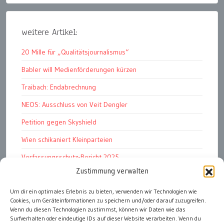
weitere Artikel:
20 Mille für „Qualitätsjournalismus“
Babler will Medienförderungen kürzen
Traibach: Endabrechnung
NEOS: Ausschluss von Veit Dengler
Petition gegen Skyshield
Wien schikaniert Kleinparteien
Verfassungsschutz-Bericht 2025
Zustimmung verwalten
Ziel: endloser Krieg
110 statt 90 Mille Medienförderung
Um dir ein optimales Erlebnis zu bieten, verwenden wir Technologien wie
Cookies, um Geräteinformationen zu speichern und/oder darauf zuzugreifen.
Strafen für „Integrations-Verweigerer“
Wenn du diesen Technologien zustimmst, können wir Daten wie das
Surfverhalten oder eindeutige IDs auf dieser Website verarbeiten. Wenn du