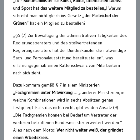
„Der
Bundesminister für Kunst, Kultur, öffentlichen Dienst
und Sport
hat
das weitere
Mitglied zu bestellen
„
!
Warum
schreibt man nicht gleich ins Gesetz „
der Parteichef der
Grünen
“ hat ein Mitglied zu bestellen?
„§5 (7) Zur Bewältigung der administrativen Tätigkeiten des
Regierungsberaters und des stellvertretenden
Regierungsberaters hat der Bundeskanzler die notwendige
Sach- und Personalausstattung bereitzustellen“, was
erfahrungsgemäß einen Rattenschwanz von Mitarbeitern
nach sich zieht.
Dazu kommrm gemäß § 7 in allem Ministerien
„Fachgremien unter Mitwirkung
…
„
anderer Ministerien, in
welche Kombinationen wird in sechs Absätzen genau
festgelegt. Falls das nicht reicht, gibt es den Absatz (9):
„Die Fachgremien können bei Bedarf um Vertreter der
weiteren betroffenen Bundesminister erweitert werden.“
Alles nach dem Motto:
Wer nicht weiter weiß, der gründet
einen Arbeitskreis.