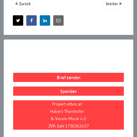
Zurück
Weiter
Brief senden
Spenden
Projekt ethos.at
Hubert Thurnhofer
& Verein Moral 4.0
ZVR-Zahl 1736362407