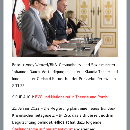
Foto: © Andy Wenzel/BKA: Gesundheits- und Sozialminister
Johannes Rauch, Verteidigungsministerin Klaudia Tanner und
Innenminister Gerhard Karner bei der Pressekonferenz. am
8.11.22
SIEHE AUCH:
BVG und Nationalrat in Theorie und Praxis
21. Jänner 2023 – Die Regierung plant eine neues Bundes-
Krisensicherheitsgesetz – B-KSG, das sich derzeit noch in
Begutachtung befindet.
ethos.at
hat dazu folgende
Stellungnahme auf parlament.gv.at
abgegeben: