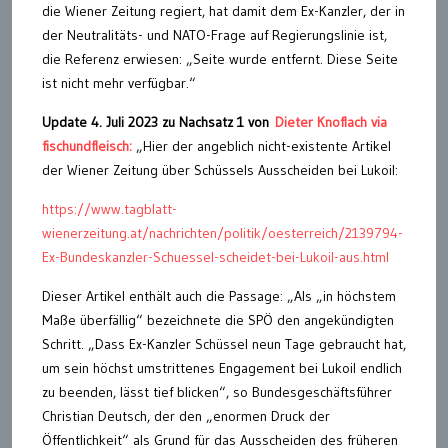
die Wiener Zeitung regiert, hat damit dem Ex-Kanzler, der in
der Neutralitäts- und NATO-Frage auf Regierungslinie ist,
die Referenz erwiesen: „Seite wurde entfernt. Diese Seite
ist nicht mehr verfügbar.“
Update 4. Juli 2023 zu Nachsatz 1 von
Dieter Knoflach via
fischundfleisch:
„Hier der angeblich nicht-existente Artikel
der Wiener Zeitung über Schüssels Ausscheiden bei Lukoil:
https://www.tagblatt-
wienerzeitung.at/nachrichten/politik/oesterreich/2139794-
Ex-Bundeskanzler-Schuessel-scheidet-bei-Lukoil-aus.html
Dieser Artikel enthält auch die Passage: „Als „in höchstem
Maße überfällig“ bezeichnete die SPÖ den angekündigten
Schritt. „Dass Ex-Kanzler Schüssel neun Tage gebraucht hat,
um sein höchst umstrittenes Engagement bei Lukoil endlich
zu beenden, lässt tief blicken“, so Bundesgeschäftsführer
Christian Deutsch, der den „enormen Druck der
Öffentlichkeit“ als Grund für das Ausscheiden des früheren