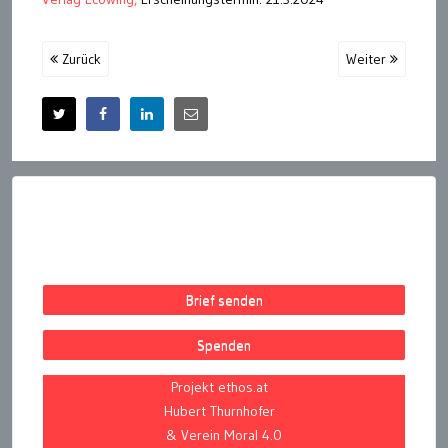
Zurück
Weiter
Brief senden
Spenden
Projekt ethos.at
Hubert Thurnhofer
& Verein Moral 4.0