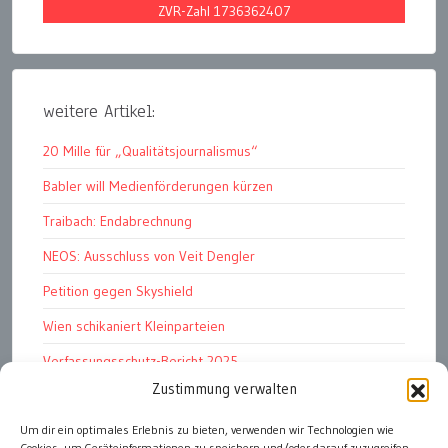
ZVR-Zahl 1736362407
weitere Artikel:
20 Mille für „Qualitätsjournalismus“
Babler will Medienförderungen kürzen
Traibach: Endabrechnung
NEOS: Ausschluss von Veit Dengler
Petition gegen Skyshield
Wien schikaniert Kleinparteien
Verfassungsschutz-Bericht 2025
Zustimmung verwalten
Ziel: endloser Krieg
Um dir ein optimales Erlebnis zu bieten, verwenden wir Technologien wie
110 statt 90 Mille Medienförderung
Cookies, um Geräteinformationen zu speichern und/oder darauf zuzugreifen.