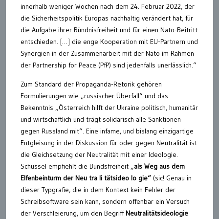
innerhalb weniger Wochen nach dem 24. Februar 2022, der
die Sicherheitspolitik Europas nachhaltig verändert hat, für
die Aufgabe ihrer Bündnisfreiheit und für einen Nato-Beitritt
entschieden. […] die enge Kooperation mit EU-Partnern und
Synergien in der Zusammenarbeit mit der Nato im Rahmen
der Partnership for Peace (PfP) sind jedenfalls unerlässlich.“
Zum Standard der Propaganda-Retorik gehören
Formulierungen wie „russischer Überfall“ und das
Bekenntnis „Österreich hilft der Ukraine politisch, humanitär
und wirtschaftlich und trägt solidarisch alle Sanktionen
gegen Russland mit“. Eine infame, und bislang einzigartige
Entgleisung in der Diskussion für oder gegen Neutralität ist
die Gleichsetzung der Neutralität mit einer Ideologie.
Schüssel empfiehlt die Bündsfreiheit „
als Weg aus dem
Elfenbeinturm der Neu tra li tätsideo lo gie
“
(sic! Genau in
dieser Typgrafie, die in dem Kontext kein Fehler der
Schreibsoftware sein kann, sondern offenbar ein Versuch
der Verschleierung, um den Begriff
Neutralitätsideologie