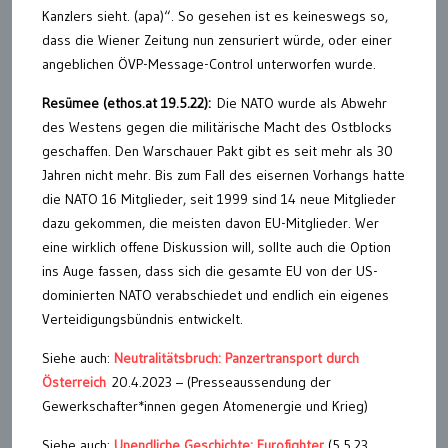
Kanzlers sieht. (apa)“. So gesehen ist es keineswegs so,
dass die Wiener Zeitung nun zensuriert würde, oder einer
angeblichen ÖVP-Message-Control unterworfen wurde.
Resümee (ethos.at 19.5.22):
Die NATO wurde als Abwehr
des Westens gegen die militärische Macht des Ostblocks
geschaffen. Den Warschauer Pakt gibt es seit mehr als 30
Jahren nicht mehr. Bis zum Fall des eisernen Vorhangs hatte
die NATO 16 Mitglieder, seit 1999 sind 14 neue Mitglieder
dazu gekommen, die meisten davon EU-Mitglieder. Wer
eine wirklich offene Diskussion will, sollte auch die Option
ins Auge fassen, dass sich die gesamte EU von der US-
dominierten NATO verabschiedet und endlich ein eigenes
Verteidigungsbündnis entwickelt.
Siehe auch:
Neutralitätsbruch: Panzertransport durch
Österreich
20.4.2023 – (Presseaussendung der
Gewerkschafter*innen gegen Atomenergie und Krieg)
Siehe auch:
Unendliche Geschichte: Eurofighter
(5.5.23