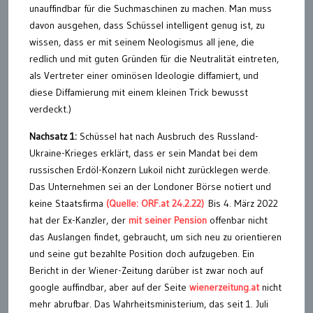
unauffindbar für die Suchmaschinen zu machen. Man muss
davon ausgehen, dass Schüssel intelligent genug ist, zu
wissen, dass er mit seinem Neologismus all jene, die
redlich und mit guten Gründen für die Neutralität eintreten,
als Vertreter einer ominösen Ideologie diffamiert, und
diese Diffamierung mit einem kleinen Trick bewusst
verdeckt.)
Nachsatz 1:
Schüssel hat nach Ausbruch des Russland-
Ukraine-Krieges erklärt, dass er sein Mandat bei dem
russischen Erdöl-Konzern Lukoil nicht zurücklegen werde.
Das Unternehmen sei an der Londoner Börse notiert und
keine Staatsfirma
(Quelle: ORF.at 24.2.22)
Bis 4. März 2022
hat der Ex-Kanzler, der
mit seiner Pension
offenbar nicht
das Auslangen findet, gebraucht, um sich neu zu orientieren
und seine gut bezahlte Position doch aufzugeben. Ein
Bericht in der Wiener-Zeitung darüber ist zwar noch auf
google auffindbar, aber auf der Seite
wienerzeitung.at
nicht
mehr abrufbar. Das Wahrheitsministerium, das seit 1. Juli