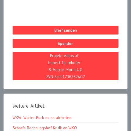
Brief senden
Spenden
Projekt ethos.at
Hubert Thurnhofer
& Verein Moral 4.0
ZVR-Zahl 1736362407
weitere Artikel:
WKW: Walter Ruck muss abtreten
Scharfe Rechnungshof-Kritik an WKO