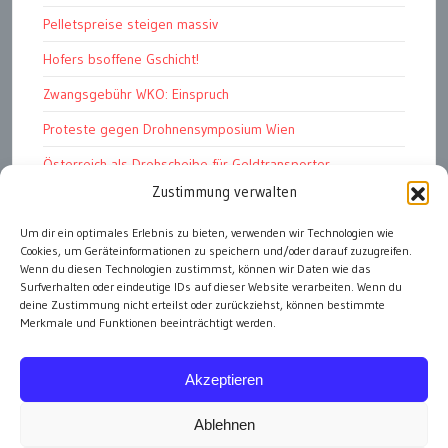
Pelletspreise steigen massiv
Hofers bsoffene Gschicht!
Zwangsgebühr WKO: Einspruch
Proteste gegen Drohnensymposium Wien
Österreich als Drehscheibe für Geldtransporter
Zustimmung verwalten
Financial Stability Report der OeNB 2026
Genug Eier fürs Osterkörberl?
Um dir ein optimales Erlebnis zu bieten, verwenden wir Technologien wie
Cookies, um Geräteinformationen zu speichern und/oder darauf zuzugreifen.
Angst vor Inflation und Krieg
Wenn du diesen Technologien zustimmst, können wir Daten wie das
Surfverhalten oder eindeutige IDs auf dieser Website verarbeiten. Wenn du
deine Zustimmung nicht erteilst oder zurückziehst, können bestimmte
Merkmale und Funktionen beeinträchtigt werden.
alle Artikel
Akzeptieren
Ablehnen