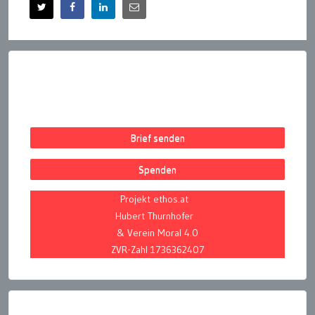
Brief senden
Spenden
Projekt ethos.at
Hubert Thurnhofer
& Verein Moral 4.0
ZVR-Zahl 1736362407