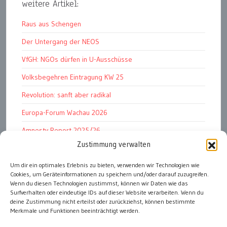
weitere Artikel:
Raus aus Schengen
Der Untergang der NEOS
VfGH: NGOs dürfen in U-Ausschüsse
Volksbegehren Eintragung KW 25
Revolution: sanft aber radikal
Europa-Forum Wachau 2026
Amnesty Report 2025/26
Zustimmung verwalten
Attac kritisiert neues EU-Rüstungspaket
Um dir ein optimales Erlebnis zu bieten, verwenden wir Technologien wie
Ungarn ist demokratischer als Österreich
Cookies, um Geräteinformationen zu speichern und/oder darauf zuzugreifen.
Volksbegehren 2026 Eintragung KW 25
Wenn du diesen Technologien zustimmst, können wir Daten wie das
Surfverhalten oder eindeutige IDs auf dieser Website verarbeiten. Wenn du
deine Zustimmung nicht erteilst oder zurückziehst, können bestimmte
Merkmale und Funktionen beeinträchtigt werden.