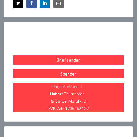
Brief senden
Spenden
Projekt ethos.at
Hubert Thurnhofer
& Verein Moral 4.0
ZVR-Zahl 1736362407