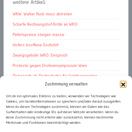
weitere Artikel:
WKW: Walter Ruck muss abtreten
Scharfe Rechnungshof-Kritik an WKO
Pelletspreise steigen massiv
Hofers bsoffene Gschicht!
Zwangsgebühr WKO: Einspruch
Proteste gegen Drohnensymposium Wien
Österreich als Drehscheibe für Geldtransporter
Zustimmung verwalten
Financial Stability Report der OeNB 2026
Um dir ein optimales Erlebnis zu bieten, verwenden wir Technologien wie
Genug Eier fürs Osterkörberl?
Cookies, um Geräteinformationen zu speichern und/oder darauf zuzugreifen.
Angst vor Inflation und Krieg
Wenn du diesen Technologien zustimmst, können wir Daten wie das
Surfverhalten oder eindeutige IDs auf dieser Website verarbeiten. Wenn du
deine Zustimmung nicht erteilst oder zurückziehst, können bestimmte
Merkmale und Funktionen beeinträchtigt werden.