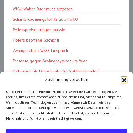
WKW: Walter Ruck muss abtreten
Scharfe Rechnungshof-Kritik an WKO
Pelletspreise steigen massiv
Hofers bsoffene Gschicht!
Zwangsgebühr WKO: Einspruch
Proteste gegen Drohnensymposium Wien
Österreich als Drehscheibe für Geldtransporter
Zustimmung verwalten
Financial Stability Report der OeNB 2026
Um dir ein optimales Erlebnis zu bieten, verwenden wir Technologien wie
Genug Eier fürs Osterkörberl?
Cookies, um Geräteinformationen zu speichern und/oder darauf zuzugreifen.
Angst vor Inflation und Krieg
Wenn du diesen Technologien zustimmst, können wir Daten wie das
Surfverhalten oder eindeutige IDs auf dieser Website verarbeiten. Wenn du
deine Zustimmung nicht erteilst oder zurückziehst, können bestimmte
Merkmale und Funktionen beeinträchtigt werden.
alle Artikel