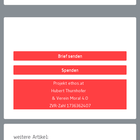
Seitennummerierung
der
Beiträge
Brief senden
Spenden
Projekt ethos.at
Hubert Thurnhofer
& Verein Moral 4.0
ZVR-Zahl 1736362407
weitere Artikel: