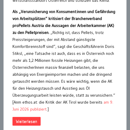
Wirtschaftsstandort Österreich und schützen das Klima.
Als „Verunsicherung von Konsument:innen und Gefährdung
von Arbeitsplätzen“ kritisiert der Branchenverband
proPellets Austria die Aussagen der Arbeiterkammer (AK)
zu den Pelletpreisen.
„Richtig ist, dass Pellets, trotz
Preissteigerungen, der mit Abstand günstigste
Komfortbrennstoff sind“, sagt die Geschäftsführerin Doris
Stiksl, „eine Tatsache ist auch, dass es in Österreich noch
mehr als 1,2 Millionen fossile Heizungen gibt, die
ÖsterreicherInnen massiv finanziell belasten, die uns
abhängig von Energieimporten machen und die dringend
getauscht werden müssen. Es wäre wichtig, wenn die AK
für den Heizungstausch und Ausstieg aus Öl
Überzeugungsarbeit leisten würde, statt zu verunsichern.“
[Anm ethos.at: die Kritik der AK Tirol wurde bereits
am 9.
Juni 2026 publiziert
.]
Weiterlesen