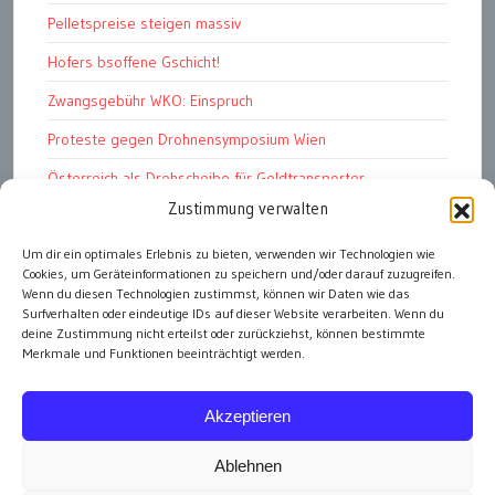
Pelletspreise steigen massiv
Hofers bsoffene Gschicht!
Zwangsgebühr WKO: Einspruch
Proteste gegen Drohnensymposium Wien
Österreich als Drehscheibe für Geldtransporter
Zustimmung verwalten
Financial Stability Report der OeNB 2026
Genug Eier fürs Osterkörberl?
Um dir ein optimales Erlebnis zu bieten, verwenden wir Technologien wie
Cookies, um Geräteinformationen zu speichern und/oder darauf zuzugreifen.
Milliarden-Kürzungen bei Staatsförderungen?
Wenn du diesen Technologien zustimmst, können wir Daten wie das
Surfverhalten oder eindeutige IDs auf dieser Website verarbeiten. Wenn du
deine Zustimmung nicht erteilst oder zurückziehst, können bestimmte
Merkmale und Funktionen beeinträchtigt werden.
alle Artikel
Akzeptieren
Ablehnen