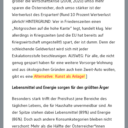
größer die Wirtschaftskrise (2008, 2020) umso mehr
sparen die Österreicher, doch umso stärker ist der
Wertverlust des Ersparten! (Rund 10 Prozent Wertverlust
jährlich! HINTERGRUND: Wer in Friedenszeiten einen
„Notgroschen auf die hohe Kante“ legt, handelt klug. Wer
allerdings in Kriegszeiten (und die EU hat bereits auf
Kriegswirtschaft umgestellt!) spart, der ist dumm. Denn der
schleichende Geldverlust wird sich mit jeder
Eskalationsstufe beschleunigen. AUSWEG: Für alle, die nicht
genug gespart haben für eine weitere Vorsorge-Wohnung
und aus ökologischen Gründen auch kein Zweit-Auto wollen,
gibt es eine
Alternative: Kunst als Anlage!
]
Lebensmittel und Energie sorgen für den größten Ärger
Besonders stark trifft der Preisfrust jene Bereiche des
täglichen Lebens, die für Haushalte unvermeidbar sind. An
der Spitze stehen dabei Lebensmittel (89%) und Energie
(86%). Doch auch andere Konsumkategorien bleiben nicht
verschont: Mehr als die Hälfte der Österreicher*innen