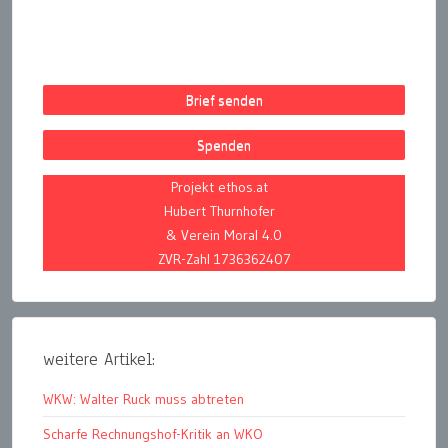
Brief senden
Spenden
Projekt ethos.at
Hubert Thurnhofer
& Verein Moral 4.0
ZVR-Zahl 1736362407
weitere Artikel:
WKW: Walter Ruck muss abtreten
Scharfe Rechnungshof-Kritik an WKO