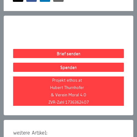
Brief senden
Spenden
Projekt ethos.at
Hubert Thurnhofer
& Verein Moral 4.0
ZVR-Zahl 1736362407
weitere Artikel: