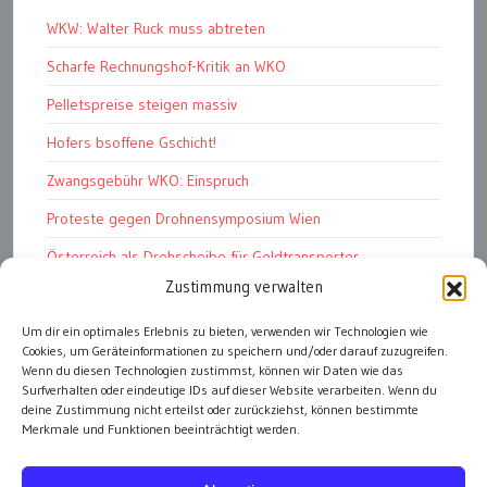
WKW: Walter Ruck muss abtreten
Scharfe Rechnungshof-Kritik an WKO
Pelletspreise steigen massiv
Hofers bsoffene Gschicht!
Zwangsgebühr WKO: Einspruch
Proteste gegen Drohnensymposium Wien
Österreich als Drehscheibe für Geldtransporter
Zustimmung verwalten
Financial Stability Report der OeNB 2026
Um dir ein optimales Erlebnis zu bieten, verwenden wir Technologien wie
Genug Eier fürs Osterkörberl?
Cookies, um Geräteinformationen zu speichern und/oder darauf zuzugreifen.
Angst vor Inflation und Krieg
Wenn du diesen Technologien zustimmst, können wir Daten wie das
Surfverhalten oder eindeutige IDs auf dieser Website verarbeiten. Wenn du
deine Zustimmung nicht erteilst oder zurückziehst, können bestimmte
Merkmale und Funktionen beeinträchtigt werden.
alle Artikel