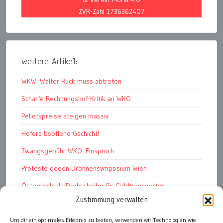
ZVR-Zahl 1736362407
weitere Artikel:
WKW: Walter Ruck muss abtreten
Scharfe Rechnungshof-Kritik an WKO
Pelletspreise steigen massiv
Hofers bsoffene Gschicht!
Zwangsgebühr WKO: Einspruch
Proteste gegen Drohnensymposium Wien
Österreich als Drehscheibe für Geldtransporter
Zustimmung verwalten
Financial Stability Report der OeNB 2026
Genug Eier fürs Osterkörberl?
Um dir ein optimales Erlebnis zu bieten, verwenden wir Technologien wie