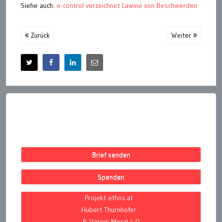
Siehe auch:
e-control verzeichnet Lawine von Beschwerden
Zurück
Weiter
Brief senden
Spenden
Projekt ethos.at
Hubert Thurnhofer
& Verein Moral 4.0