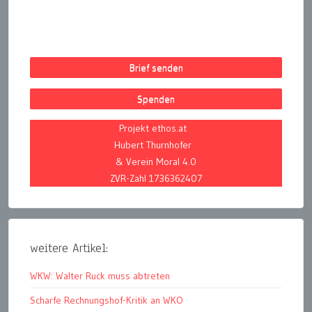
Brief senden
Spenden
Projekt ethos.at
Hubert Thurnhofer
& Verein Moral 4.0
ZVR-Zahl 1736362407
weitere Artikel:
WKW: Walter Ruck muss abtreten
Scharfe Rechnungshof-Kritik an WKO