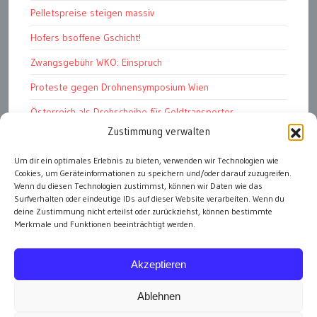
Pelletspreise steigen massiv
Hofers bsoffene Gschicht!
Zwangsgebühr WKO: Einspruch
Proteste gegen Drohnensymposium Wien
Österreich als Drehscheibe für Geldtransporter
Zustimmung verwalten
Financial Stability Report der OeNB 2026
Genug Eier fürs Osterkörberl?
Um dir ein optimales Erlebnis zu bieten, verwenden wir Technologien wie
Cookies, um Geräteinformationen zu speichern und/oder darauf zuzugreifen.
Angst vor Inflation und Krieg
Wenn du diesen Technologien zustimmst, können wir Daten wie das
Surfverhalten oder eindeutige IDs auf dieser Website verarbeiten. Wenn du
deine Zustimmung nicht erteilst oder zurückziehst, können bestimmte
Merkmale und Funktionen beeinträchtigt werden.
alle Artikel
Akzeptieren
Ablehnen