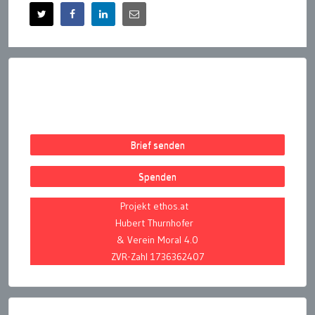
Brief senden
Spenden
Projekt ethos.at
Hubert Thurnhofer
& Verein Moral 4.0
ZVR-Zahl 1736362407