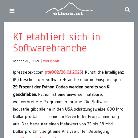
KI etabliert sich in
Softwarebranche
Jänner 26, 2026
|
Wirtschaft
(pressetext.com
pte002/26.01.2026
) Künstliche Intelligenz
(KI) beschert der Software-Branche enorme Einsparungen.
29 Prozent der Python-Codes werden bereits von KI
geschrieben.
Python ist eine universell nutzbare,
weitverbreitete Programmiersprache. Die Software-
Industrie gibt alleine in den USA schätzungsweise 600 Mrd.
Dollar pro Jahr für Löhne im Bereich der Programmierung
aus. Das bedeutet einen Mehrwert von 23 bis 38 Mrd.
Dollar pro Jahr, zeigt eine Analyse unter Beteiligung