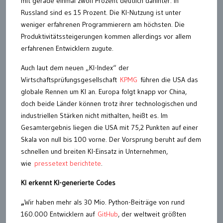
mit gerade einmal zwölf Prozent deutlich dahinter. In
Russland sind es 15 Prozent. Die KI-Nutzung ist unter
weniger erfahrenen Programmierern am höchsten. Die
Produktivitätssteigerungen kommen allerdings vor allem
erfahrenen Entwicklern zugute.
Auch laut dem neuen „KI-Index“ der
Wirtschaftsprüfungsgesellschaft
KPMG
führen die USA das
globale Rennen um KI an. Europa folgt knapp vor China,
doch beide Länder können trotz ihrer technologischen und
industriellen Stärken nicht mithalten, heißt es. Im
Gesamtergebnis liegen die USA mit 75,2 Punkten auf einer
Skala von null bis 100 vorne. Der Vorsprung beruht auf dem
schnellen und breiten KI-Einsatz in Unternehmen,
wie
pressetext berichtete
.
KI erkennt KI-generierte Codes
„
Wir haben mehr als 30 Mio. Python-Beiträge von rund
160.000 Entwicklern auf
GitHub
, der weltweit größten