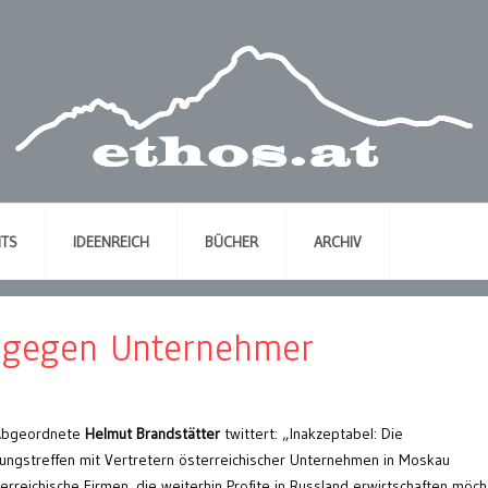
NTS
IDEENREICH
BÜCHER
ARCHIV
 gegen Unternehmer
 Abgeordnete
Helmut Brandstätter
twittert: „Inakzeptabel: Die
ungstreffen mit Vertretern österreichischer Unternehmen in Moskau
erreichische Firmen, die weiterhin Profite in Russland erwirtschaften möc