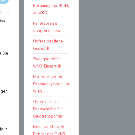
Rechnungshof-Kritik
an WKO
Pelletspreise
steigen massiv
Hofers bsoffene
Gschicht!
s Sie
Zwangsgebühr
WKO: Einspruch
Proteste gegen
Drohnensymposium
gegen
Wien
Österreich als
Drehscheibe für
Geldtransporter
Financial Stability
ld in
Report der OeNB