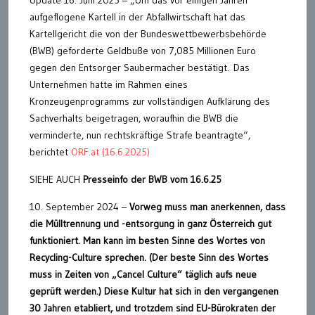
Update 16. Juni 2025 – „Um das vor einigen Jahren
aufgeflogene Kartell in der Abfallwirtschaft hat das
Kartellgericht die von der Bundeswettbewerbsbehörde
(BWB) geforderte Geldbuße von 7,085 Millionen Euro
gegen den Entsorger Saubermacher bestätigt. Das
Unternehmen hatte im Rahmen eines
Kronzeugenprogramms zur vollständigen Aufklärung des
Sachverhalts beigetragen, woraufhin die BWB die
verminderte, nun rechtskräftige Strafe beantragte“,
berichtet
ORF.at (16.6.2025)
SIEHE AUCH
Presseinfo der BWB vom 16.6.25
10. September 2024 –
Vorweg muss man anerkennen, dass
die Mülltrennung und -entsorgung in ganz Österreich gut
funktioniert. Man kann im besten Sinne des Wortes von
Recycling-Culture sprechen. (Der beste Sinn des Wortes
muss in Zeiten von „Cancel Culture“ täglich aufs neue
geprüft werden.) Diese Kultur hat sich in den vergangenen
30 Jahren etabliert, und trotzdem sind EU-Bürokraten der