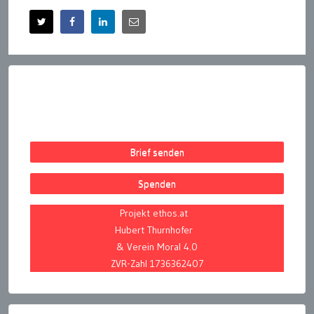
Brief senden
Spenden
Projekt ethos.at
Hubert Thurnhofer
& Verein Moral 4.0
ZVR-Zahl 1736362407