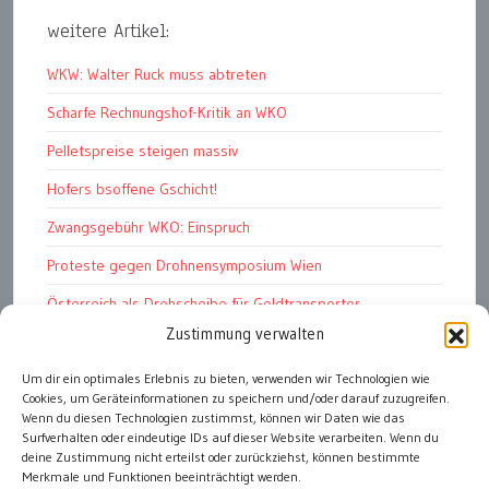
weitere Artikel:
WKW: Walter Ruck muss abtreten
Scharfe Rechnungshof-Kritik an WKO
Pelletspreise steigen massiv
Hofers bsoffene Gschicht!
Zwangsgebühr WKO: Einspruch
Proteste gegen Drohnensymposium Wien
Österreich als Drehscheibe für Geldtransporter
Zustimmung verwalten
Financial Stability Report der OeNB 2026
Genug Eier fürs Osterkörberl?
Um dir ein optimales Erlebnis zu bieten, verwenden wir Technologien wie
Cookies, um Geräteinformationen zu speichern und/oder darauf zuzugreifen.
Angst vor Inflation und Krieg
Wenn du diesen Technologien zustimmst, können wir Daten wie das
Surfverhalten oder eindeutige IDs auf dieser Website verarbeiten. Wenn du
deine Zustimmung nicht erteilst oder zurückziehst, können bestimmte
Merkmale und Funktionen beeinträchtigt werden.