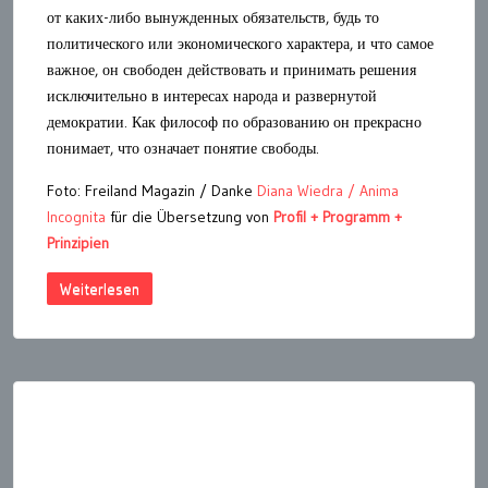
от каких-либо вынужденных обязательств, будь то
политического или экономического характера, и что самое
важное, он свободен действовать и принимать решения
исключительно в интересах народа и развернутой
демократии. Как философ по образованию он прекрасно
понимает, что означает понятие свободы.
Foto: Freiland Magazin / Danke
Diana Wiedra / Anima
Incognita
für die Übersetzung von
Profil + Programm +
Prinzipien
Weiterlesen
Seitennummerierung
der
Beiträge