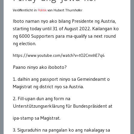
Veröffentlicht in
Politik
von Hubert Thurnhofer
Iboto naman nyo ako bilang Presidente n
g
Austria,
starting today until 31 of August 2022. Kailangan ko
ng 6000 Supporters para ma-qualify sa next round
n
g
election.
https://www.youtube.com/watch?v=tO2CmnhE7q4
Paano ninyo ako iboboto?
1. dalhin ang passport ninyo sa Gemeindeamt o
Magistrat n
g
district nyo sa Austria.
2. Fill
-u
pan dun ang form
na
Unterstützungserklärung für Bundespräsident at
ipa-stamp sa Magistrat.
3. Siguraduhin na pangalan ko ang nakalagay sa