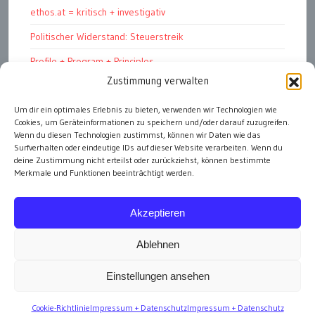
ethos.at = kritisch + investigativ
Politischer Widerstand: Steuerstreik
Profile + Program + Principles
Zustimmung verwalten
Pinay ang jowa ko!
ПРОФИЛЬ + ПРОГРАММА + ПРИНЦИПЫ
Um dir ein optimales Erlebnis zu bieten, verwenden wir Technologien wie
Cookies, um Geräteinformationen zu speichern und/oder darauf zuzugreifen.
„Warum soll ich dich wählen?“
Wenn du diesen Technologien zustimmst, können wir Daten wie das
Surfverhalten oder eindeutige IDs auf dieser Website verarbeiten. Wenn du
deine Zustimmung nicht erteilst oder zurückziehst, können bestimmte
Merkmale und Funktionen beeinträchtigt werden.
alle Artikel
Akzeptieren
Ablehnen
Einstellungen ansehen
Impressum
Cookie-Richtlinie
Impressum + Datenschutz
Impressum + Datenschutz