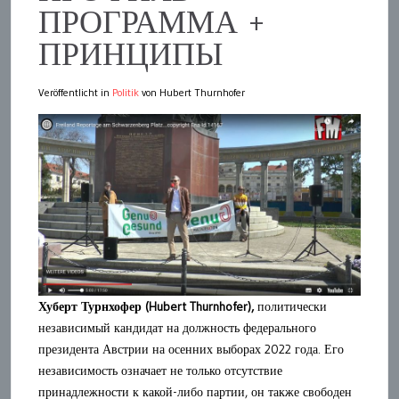
ПРОГРАММА +
ПРИНЦИПЫ
Veröffentlicht in
Politik
von Hubert Thurnhofer
Хуберт Турнхофер (Hubert Thurnhofer),
политически
независимый кандидат на должность федерального
президента Австрии на осенних выборах 2022 года. Его
независимость означает не только отсутствие
принадлежности к какой-либо партии, он также свободен