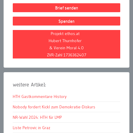
Brief senden
Spenden
Projekt ethos.at
Hubert Thurnhofer
& Verein Moral 4.0
ZVR-Zahl 1736362407
weitere Artikel:
HTH Gastkommentare History
Nobody fordert Kickl zum Demokratie-Diskurs
NR-Wahl 2024: HTH für LMP
Liste Petrovic in Graz