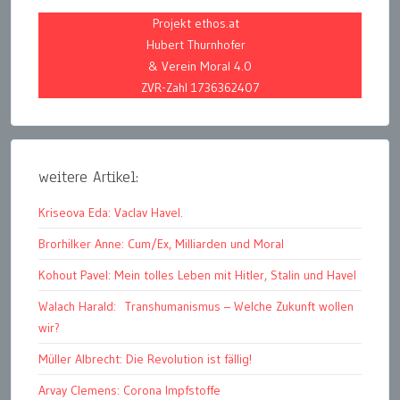
Projekt ethos.at
Hubert Thurnhofer
& Verein Moral 4.0
ZVR-Zahl 1736362407
weitere Artikel:
Kriseova Eda: Vaclav Havel.
Brorhilker Anne: Cum/Ex, Milliarden und Moral
Kohout Pavel: Mein tolles Leben mit Hitler, Stalin und Havel
Walach Harald: Transhumanismus – Welche Zukunft wollen
wir?
Müller Albrecht: Die Revolution ist fällig!
Arvay Clemens: Corona Impfstoffe