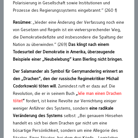
Polarisierung in Gesellschaft sowie Institutionen und
Prozesse des Regierungssystems eingebrannt.“ (260 f)
Resümee:
„Weder eine Änderung der Verfassung noch eine
von Gesetzen und Regeln ist ein vielversprechender Weg,
die Demokratiedefizite und insbesondere die Spaltung der
Nation zu überwinden.“ (269)
Das klingt nach einem
Todesurteil der Demokratie in Amerika, überzeugende
Beispiele einer „Neubelebung“ kann Bierling nicht bringen.
Der Salamander als Symbol für Gerrymandering erinnert an
den „Drachen“, den der russische Regimekritiker Michail
Codorkowski töten will.
Zumindest ruft er dazu auf. Die
Revolution, die er in seinem Buch
„
Wie man einen Drachen
tötet
“
fordert, ist keine Revolte zur Vernichtung einiger
weniger Anführer des Systems, sondern
eine radikale
Veränderung des Systems
selbst: „Bei genauem Hinsehen
handelt es sich bei dem Drachen gar nicht um eine
bösartige Persönlichkeit, sondern um eine Allegorie des
Staates. Eines Staates, bei dem drei Köpfe – Legislative,