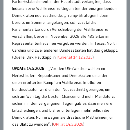
Partei-Establishment in der Hauptstadt verlangten, dass
Indiana seine Wahlkreise zu Ungunsten der einzigen beiden
Demokraten neu zuschneide. „Trump-Strategen haben
bereits im Sommer angefangen, sich zusätzliche
Parlamentssitze durch Verschiebung der Wahlkreise zu
verschaffen, bevor im November 2026 alle 435 Sitze im
Repräsentantenhaus neu vergeben werden. In Texas, North
Carolina und zwei anderen Bundesstaaten hat das geklappt.
(Quelle: Dirk Hautkapp in
Kurier.at 14.12.2025
)
UPDATE 14.5.2026
– „Vor den US-Zwischenwahlen im
Herbst liefern Republikaner und Demokraten einander
einen erbitterten Kampf um Wahlkreise. In etlichen
Bundesstaaten wird um den Neuzuschnitt gerungen, um
sich am Wahltag die besten Chancen und mehr Mandate zu
sichern. In den vergangenen Tagen gab es dazu mehrere
Entscheidungen, und bisher unterlagen mehrheitlich die
Demokraten. Nun erwägen sie drastische Maßnahmen, um
das Blatt zu wenden“. (
ORF.at 14.5.2026
)