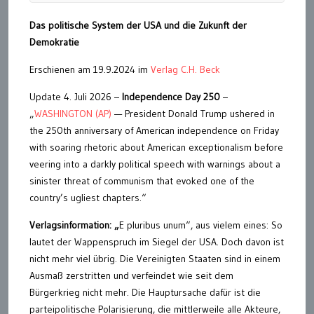
Das politische System der USA und die Zukunft der
Demokratie
Erschienen am 19.9.2024 im
Verlag C.H. Beck
Update 4. Juli 2026 –
Independence Day 250
–
„
WASHINGTON (AP)
— President Donald Trump ushered in
the 250th anniversary of American independence on Friday
with soaring rhetoric about American exceptionalism before
veering into a darkly political speech with warnings about a
sinister threat of communism that evoked one of the
country’s ugliest chapters.“
Verlagsinformation: „
E pluribus unum“, aus vielem eines: So
lautet der Wappenspruch im Siegel der USA. Doch davon ist
nicht mehr viel übrig. Die Vereinigten Staaten sind in einem
Ausmaß zerstritten und verfeindet wie seit dem
Bürgerkrieg nicht mehr. Die Hauptursache dafür ist die
parteipolitische Polarisierung, die mittlerweile alle Akteure,