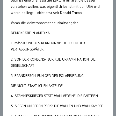
Buch ist eine unerlässliche Lektüre für alle, die besser
verstehen wollen, was eigentlich los ist mit den USA und
woran es liegt – nicht erst seit Donald Trump.
Vorab die vielversprechende Inhaltsangabe
DEMOKRATIE IN AMERIKA
1. MÄSSIGUNG ALS KERNPRINZIP: DIE IDEEN DER
VERFASSUNGSVÄTER
2. VON DER KONSENS- ZUR KULTURKAMPFNATION: DIE
GESELLSCHAFT
3. BRANDBESCHLEUNIGER DER POLARISIERUNG:
DIE NICHT-STAATLICHEN AKTEURE
4. STAMMESKRIEGER STATT WAHLVEREINE: DIE PARTEIEN
5. SIEGEN UM JEDEN PREIS: DIE WAHLEN UND WAHLKÄMPFE
6. AUFSTIEG ZUR DOMINANTEN REGIERUNGSGEWALT: DER