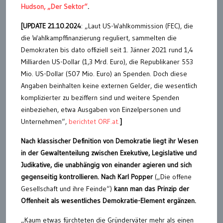
Hudson, „Der Sektor“
.
[UPDATE 21.10.2024
: „Laut US-Wahlkommission (FEC), die
die Wahlkampffinanzierung reguliert, sammelten die
Demokraten bis dato offiziell seit 1. Jänner 2021 rund 1,4
Milliarden US-Dollar (1,3 Mrd. Euro), die Republikaner 553
Mio. US-Dollar (507 Mio. Euro) an Spenden. Doch diese
Angaben beinhalten keine externen Gelder, die wesentlich
komplizierter zu beziffern sind und weitere Spenden
einbeziehen, etwa Ausgaben von Einzelpersonen und
Unternehmen“,
berichtet ORF.at.
]
Nach klassischer Definition von Demokratie liegt ihr Wesen
in der Gewaltenteilung zwischen Exekutive, Legislative und
Judikative, die unabhängig von einander agieren und sich
gegenseitig kontrollieren. Nach Karl Popper
(„Die offene
Gesellschaft und ihre Feinde“)
kann man das Prinzip der
Offenheit als wesentliches Demokratie-Element ergänzen.
„Kaum etwas fürchteten die Gründerväter mehr als einen