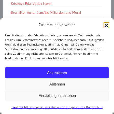
Kriseova Eda: Vaclav Havel.
Brorhilker Anne: Cum/Ex, Milliarden und Moral
Kohout Pavel: Mein tolles Leben mit Hitler, Stalin und Havel
Zustimmung verwalten
Walach Harald: Transhumanismus – Welche Zukunft wollen
Um dir ein optimales Erlebnis zu bieten, verwenden wir Technologien wie
wir?
Cookies, um Geräteinformationen zu speichern und/oder darauf zuzugreifen.
Wenn du diesen Technologien zustimmst, können wir Daten wie das
Müller Albrecht: Die Revolution ist fällig!
Surfverhalten oder eindeutige IDs auf dieser Website verarbeiten. Wenn du
deine Zustimmung nicht erteilst oder zurückziehst, können bestimmte
Arvay Clemens: Corona Impfstoffe
Merkmale und Funktionen beeinträchtigt werden.
Broch Hermann: Die Schlafwandler
Kohout Pavel: Ende der Großen Ferien
Akzeptieren
Bonelli Raphael: Kopflos
Ablehnen
Luczak Andreas: Deutschlands Energiewende
Einstellungen ansehen
Cookie-Richtlinie
Impressum + Datenschutz
Impressum + Datenschutz