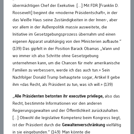
übermächtigen Chef der Exekutive. […] Mit FDR [Franklin D.
Roosevelt] beginnt die «moderne Präsidentschaft», in der
das Weiße Haus seine Zuständigkeiten in der Innen-, aber
vor allem in der Außenpolitik massiv ausweitete, die
Initiative im Gesetzgebungsprozess übernahm und einen
eigenen Apparat unabhängig von den Ministerien aufbaute.“
(139) Das gipfelt in der Position Barack Obamas „Wann und
wo immer ich also Schritte ohne Gesetzgebung
unternehmen kann, um die Chancen für mehr amerikanische
Familien zu verbessern, werde ich das auch tun.» Sein
Nachfolger Donald Trump behauptete sogar, Artikel II gebe
ihm «das Recht, als Präsident zu tun, was ich will.» (139)
„
Alle Präsidenten betonten ihr executive privilege,
also das
Recht, bestimmte Informationen vor den anderen
Regierungsgewalten und der Öffentlichkeit zurückzuhalten.
[…] Obwohl die legislative Kompetenz beim Kongress liegt,
ist der Präsident durch die
Gewaltenverschränkung
vielfältig
in sie eingebunden.“ (149) Man könnte die