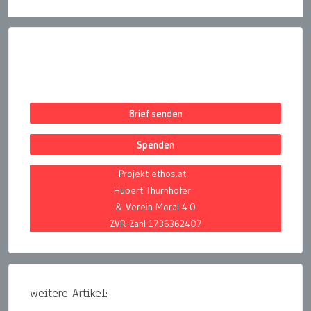
Brief senden
Spenden
Projekt ethos.at
Hubert Thurnhofer
& Verein Moral 4.0
ZVR-Zahl 1736362407
weitere Artikel: