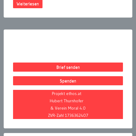
Weiterlesen
Seitennummerierung
der
Beiträge
Brief senden
Spenden
Projekt ethos.at
Hubert Thurnhofer
& Verein Moral 4.0
ZVR-Zahl 1736362407