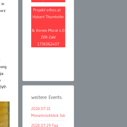
 in
Projekt ethos.at
Kurz
Hubert Thurnhofer
& Verein Moral 4.0
ZVR-Zahl
1736362407
t
rung
ija
e
ÖVP-
weitere Events:
2026.07.31
Monatsrückblick Juli
2026.07.29 Tag