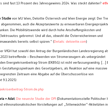
 sind fast 13 Prozent des Jahresgewinns 2024. Was steckt dahinter?
eth
ie
Studie
von WU Wien, Deloitte Österreich und Wien Energie zeigt: Der Tr
hr abgenommen, auch die Akzeptanzwerte zu erneuerbaren Energieprojekt
nken. Die Mobilitätswende wird durch hohe Anschaffungskosten und
 Elektroautos gebremst. Und all das, obwohl die Österreicherinnen und
imawandels bereits selbst spüren.“ (
Details: deloiette.com
)
er VfGH hat sowohl den Antrag der Burgenländischen Landesregierung al
0.6.2023 betreffende – Beschwerden von Stromerzeugern als unbegründet
n Energiekrisenbeitrag-Strom (EKBSG) ist nicht verfassungswidrig. […] 
hen Gestaltungsspielraum des Gesetzgebers, als Reaktion auf eine massive
begrenzten Zeitraum eine Abgabe auf die Überschusserlöse von
t 9.1.2025)
iekrisenbeitrag-Strom.de.php
ria + Adat:
Die neueste Studie der DPI
(Dokumentationsstelle Politischer I
d ethnonationalistischen Vorstellungen auf. „Sittenwächter“-Aktivitäten in