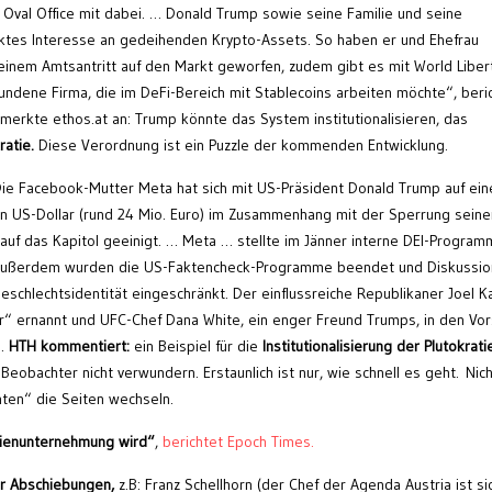
Oval Office mit dabei. … Donald Trump sowie seine Familie und seine
ktes Interesse an gedeihenden Krypto-Assets. So haben er und Ehefrau
inem Amtsantritt auf den Markt geworfen, zudem gibt es mit World Liber
bundene Firma, die im DeFi-Bereich mit Stablecoins arbeiten möchte“, beri
rkte ethos.at an: Trump könnte das System institutionalisieren, das
ratie.
Diese Verordnung ist ein Puzzle der kommenden Entwicklung.
ie Facebook-Mutter Meta hat sich mit US-Präsident Donald Trump auf ein
nen US-Dollar (rund 24 Mio. Euro) im Zusammenhang mit der Sperrung seine
uf das Kapitol geeinigt. … Meta … stellte im Jänner interne DEI-Progra
ein. Außerdem wurden die US-Faktencheck-Programme beendet und Diskussi
chlechtsidentität eingeschränkt. Der einflussreiche Republikaner Joel K
cer“ ernannt und UFC-Chef Dana White, ein enger Freund Trumps, in den Vo
)
.
HTH kommentiert:
ein Beispiel für die
Institutionalisierung der Plutokrati
Beobachter nicht verwundern. Erstaunlich ist nur, wie schnell es geht. Nich
nten“ die Seiten wechseln.
ilienunternehmung wird“
,
berichtet Epoch Times.
ür Abschiebungen,
z.B: Franz Schellhorn (der Chef der Agenda Austria ist si