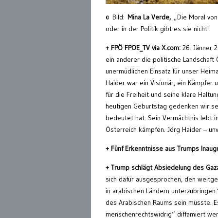
© Bild:
Mina La Verde,
„Die Moral von 
oder in der Politik gibt es sie nicht!
+
F
PÖ FPOE_TV
via X.com:
26. Jänner 
ein anderer die politische Landschaf
unermüdlichen Einsatz für unser Heima
Haider war ein Visionär, ein Kämpfer 
für die Freiheit und seine klare Hal
heutigen Geburtstag gedenken wir se
bedeutet hat. Sein Vermächtnis lebt in
Österreich kämpfen. Jörg Haider – un
+ Fünf Erkenntnisse aus Trumps Inaug
+
Trump schlägt Absiedelung des Gaza
sich dafür ausgesprochen, den weitge
in arabischen Ländern unterzubringen
des Arabischen Raums sein müsste. Es 
menschenrechtswidrig“ diffamiert wer