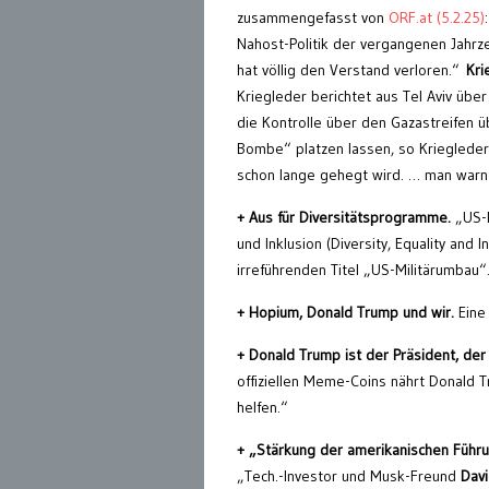
zusammengefasst von
ORF.at (5.2.25)
Nahost-Politik der vergangenen Jahrz
hat völlig den Verstand verloren.“
Kri
Kriegleder berichtet aus Tel Aviv übe
die Kontrolle über den Gazastreifen 
Bombe“ platzen lassen, so Kriegleder.
schon lange gehegt wird. … man warn
+
Aus für Diversitätsprogramme.
„US-
und Inklusion (Diversity, Equality and I
irreführenden Titel „US-Militärumbau“
+ Hopium, Donald Trump und wir.
Ein
+ Donald Trump ist der Präsident, der
offiziellen Meme-Coins nährt Donald 
helfen.“
+ „Stärkung der amerikanischen Führun
„Tech.-Investor und Musk-Freund
Dav