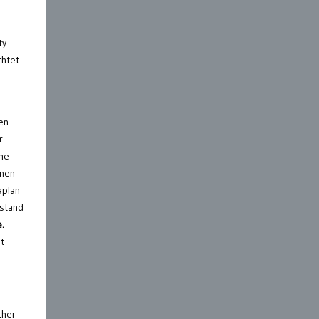
ty
chtet
en
r
mme
onen
aplan
rstand
e.
t
cher