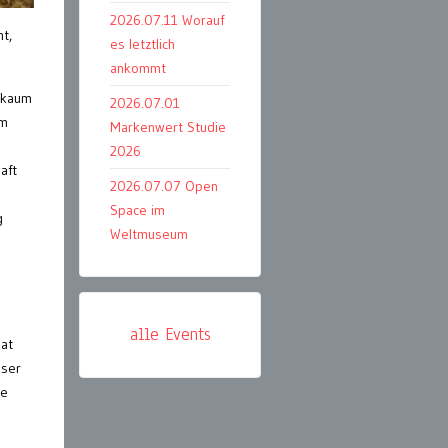
2026.07.11 Worauf
t,
es letztlich
ankommt
 kaum
2026.07.01
em
Markenwert Studie
2026
aft
2026.07.07 Open
Space im
g
Weltmuseum
alle Events
at
nser
se