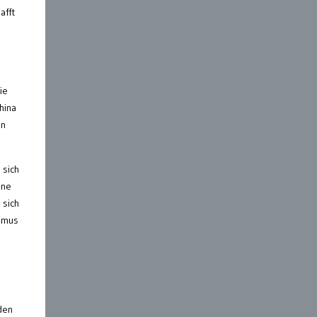
afft
ie
hina
in
 sich
ine
 sich
ismus
den