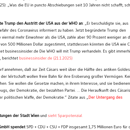
.25): „Was die EU in puncto Abschiebungen seit 10 Jahren nicht schafft, sch
gte Trump den Austritt der USA aus der WHO an
: „Er beschuldigte sie, aus
Gefahr des Coronavirus informiert zu haben. Jetzt begründete Trump den
be viermal mehr Einwohner als die USA, zahle aber 90 Prozent weniger an d
on 500 Millionen Dollar zugestimmt, stattdessen könnten die USA wie C
chtet businessinsider.de Die WHO will mit Trump verhandeln. Es gibt immerh
 berichtet
businessinsider.de (21.1.2025)
f annehmen, daß zur Zeit Cäsars weit über die Hälfte des antiken Goldes
 der Wirtschaft wollen freie Bahn für ihre Eroberung großer Vermögen. Ke
en. Sie wollen die Gesetze machen, in ihrem Interesse, und sie bedienen
ugs, der Demokratie, der bezahlten Partei. … Die Heraufkunft des Cäsar
er politischen Waffe, der Demokratie.“ Zitate aus „
Der Untergang des
ltungen der Stadt Wien
und
sieht Sparpotenzial.
a GmbH spendet
SPD + CDU + CSU + FDP insgesamt 1,75 Millionen Euro für 