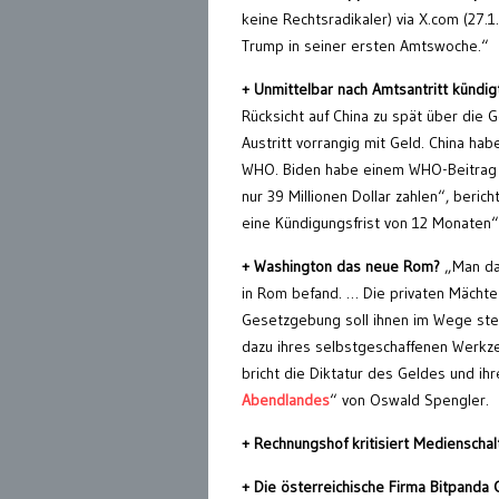
keine Rechtsradikaler) via X.com (27.1
Trump in seiner ersten Amtswoche.“
+ Unmittelbar nach Amtsantritt kündi
Rücksicht auf China zu spät über die 
Austritt vorrangig mit Geld. China ha
WHO. Biden habe einem WHO-Beitrag v
nur 39 Millionen Dollar zahlen“, beri
eine Kündigungsfrist von 12 Monaten“,
+ Washington das neue Rom?
„Man dar
in Rom befand. … Die privaten Mächte
Gesetzgebung soll ihnen im Wege steh
dazu ihres selbstgeschaffenen Werkze
bricht die Diktatur des Geldes und ihr
Abendlandes
“ von Oswald Spengler.
+
Rechnungshof kritisiert Medienscha
+ Die österreichische Firma Bitpand