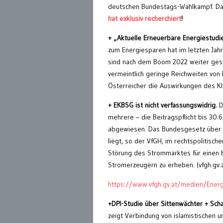
deutschen Bundestags-Wahlkampf. Das
hat exklusiv recherchiert
!
+
„
A
ktuelle
Erneuerbare Energiestud
zum Energiesparen hat im letzten Ja
sind nach dem Boom 2022 weiter gesu
vermeintlich geringe Reichweiten von
Österreicher die Auswirkungen des Kl
+
EKBSG ist nicht verfassungswidrig.
D
mehrere – die Beitragspflicht bis 3
abgewiesen. Das Bundesgesetz über de
liegt, so der VfGH, im rechtspolitisc
Störung des Strommarktes für einen 
Stromerzeugern zu erheben. (vfgh.gv.a
https://www.vfgh.gv.at/medien/Energ
+DPI-Studie über Sittenwächter + Scha
zeigt Verbindung von islamistischen un