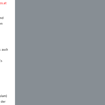
os.at
end
en
s auch
Es
slam)
 der