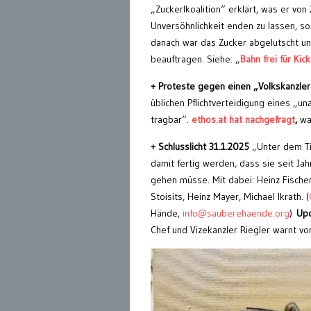
„Zuckerlkoalition“ erklärt, was er von
Unversöhnlichkeit enden zu lassen, so
danach war das Zucker abgelutscht un
beauftragen. Siehe: „
Bahn frei für Kick
+ Proteste gegen einen „Volkskanzler
üblichen Pflichtverteidigung eines „u
tragbar“.
ethos.at hat nachgefragt
,
was
+ Schlusslicht 31.1.2025
„Unter dem Tit
damit fertig werden, dass sie seit Ja
gehen müsse. Mit dabei: Heinz Fische
Stoisits, Heinz Mayer, Michael Ikrath. (
Hände,
info@sauberehaende.org
)
Upd
Chef und Vizekanzler Riegler warnt vor