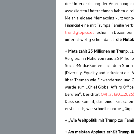
der Unterzeichnung der Anordnung im 
assoziierten Unternehmen haben dire
Melania eigene Memecoins kurz vor se
Financial eine mit Trumps Familie ver
trendigtopics.eu.
Schon im Dezember me
unterschwellig schon da ist:
die Plutok
+ Meta zahlt 25 Millionen an Trump.
„D
Vergleich in Höhe von rund 25 Millio
Social-Media-Konten nach dem Sturm a
(Diversity, Equality and Inclusion) 
über Themen wie Einwanderung und Ges
wurde zum „Chief Global Affairs Offi
berufen“, berichtet
ORF.at (30.1.2025
Dass sie kommt, darf einen kritischen 
erstaunlich, wie schnell manche „Giga
+ „
Wie Weltpolitik mit Trump zur Fam
+ Am meisten Applaus erhält Trump f