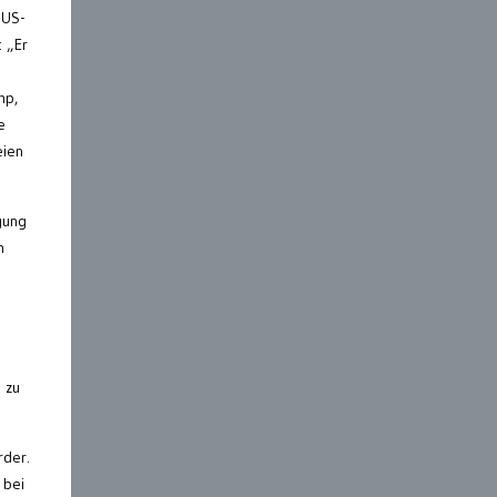
 US-
 „Er
mp,
e
eien
gung
m
 zu
rder.
 bei