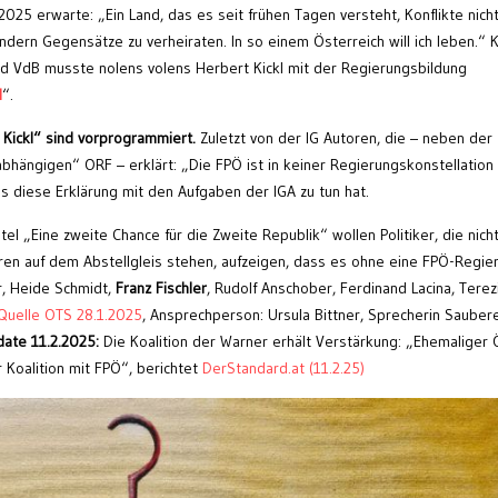
 2025 erwarte: „Ein Land, das es seit frühen Tagen versteht, Konflikte nicht
ndern Gegensätze zu verheiraten. In so einem Österreich will ich leben.“ 
d VdB musste nolens volens Herbert Kickl mit der Regierungsbildung
l
“.
 Kickl“ sind vorprogrammiert.
Zuletzt von der IG Autoren, die – neben der
nabhängigen“ ORF – erklärt: „Die FPÖ ist in keiner Regierungskonstellation
 diese Erklärung mit den Aufgaben der IGA zu tun hat.
el „Eine zweite Chance für die Zweite Republik“ wollen Politiker, die nich
hren auf dem Abstellgleis stehen, aufzeigen, dass es ohne eine FPÖ-Regie
r, Heide Schmidt,
Franz Fischler
, Rudolf Anschober, Ferdinand Lacina, Terez
Quelle OTS 28.1.2025
, Ansprechperson: Ursula Bittner, Sprecherin Sauber
ate 11.2.2025:
Die Koalition der Warner erhält Verstärkung: „Ehemaliger 
 Koalition mit FPÖ“, berichtet
DerStandard.at (11.2.25)