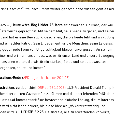
der Geschicht“, frei nach Brecht weiter gedacht: ohne Wissen geht es nich
2025 –
„
Heute wäre Jörg Haider 75 Jahre
alt geworden. Ein Mann, der wie
t Österreichs geprägt hat. Mit seinem Mut, neue Wege zu gehen, und sein
tland hat er eine Bewegung geschaffen, die bis heute lebt und wirkt. Jörg
und ein echter Patriot. Sein Engagement für die Menschen, seine Leidensch
tung gegen jede Form von Ungerechtigkeit bleiben unvergessen. An seinem
iner und erinnern uns an das, was er für unser Land und unsere Bewegun
 uns allen weiter, die wir für ein starkes, freies und selbstbewusstes
vergessen, heute und immer.“
urations-Rede
(
ARD tageschschau.de 20.1.25
)
streifens vor,
berichtet
ORF.at (26.1.2025)
„US-Präsident Donald Trump h
hend zerstörten Gazastreifen zu räumen und die dort lebenden Palästine
.“
ethos.at kommentiert:
Eine bestechend einfache Lösung, die im Interes
wird nicht lange dauern, bis diese Idee als „völkerrechtswidrig und
den wird. + +
UPDATE 5.2.25.
Da sind sie, alle zu erwartenden Vorwürfe,