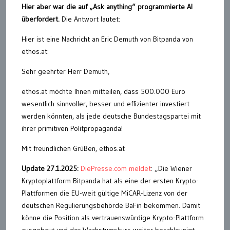
Hier aber war die auf „Ask anything“ programmierte AI
überfordert.
Die Antwort lautet:
Hier ist eine Nachricht an Eric Demuth von Bitpanda von
ethos.at:
Sehr geehrter Herr Demuth,
ethos.at möchte Ihnen mitteilen, dass 500.000 Euro
wesentlich sinnvoller, besser und effizienter investiert
werden könnten, als jede deutsche Bundestagspartei mit
ihrer primitiven Politpropaganda!
Mit freundlichen Grüßen, ethos.at
Update 27.1.2025:
DiePresse.com meldet
: „Die Wiener
Kryptoplattform Bitpanda hat als eine der ersten Krypto-
Plattformen die EU-weit gültige MiCAR-Lizenz von der
deutschen Regulierungsbehörde BaFin bekommen. Damit
könne die Position als vertrauenswürdige Krypto-Plattform
ausgebaut und der Wachstumskurs weiter beschleunigt