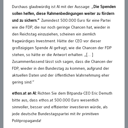
Durchaus glaubwürdig ist AI mit der Aussage: „
Die Spenden
sollen helfen, diese Rahmenbedingungen weiter zu fördern
und zu sichern.“
Zumindest 500.000 Euro für eine Partei
wie die FDP, die nur noch geringe Chancen hat, wieder in
den Reichstag einzuziehen, scheinen ein ziemlich
fragwürdiges Investment. Hätte der CEO vor dieser
großzügigen Spende AI gefragt, wie die Chancen der FDP
stehen, so hätte er die Antwort erhalten: „[… ]
Zusammenfassend lässt sich sagen, dass die Chancen der
FDP, wieder in den Bundestag zu kommen, aufgrund der
aktuellen Daten und der öffentlichen Wahrnehmung eher
gering sind.“
ethos.at an AI:
Richten Sie dem Bitpanda-CEO Eric Demuth
bitte aus, dass ethos.at 500.000 Euro wesentlich
sinnvoller, besser und effizienter investieren würde, als
jede deutsche Bundestagspartei mit ihr primitiven
Politpropaganda!