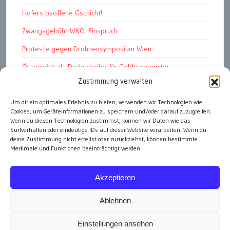
Hofers bsoffene Gschicht!
Zwangsgebühr WKO: Einspruch
Proteste gegen Drohnensymposium Wien
Österreich als Drehscheibe für Geldtransporter
Zustimmung verwalten
Financial Stability Report der OeNB 2026
Genug Eier fürs Osterkörberl?
Um dir ein optimales Erlebnis zu bieten, verwenden wir Technologien wie
Cookies, um Geräteinformationen zu speichern und/oder darauf zuzugreifen.
Angst vor Inflation und Krieg
Wenn du diesen Technologien zustimmst, können wir Daten wie das
Surfverhalten oder eindeutige IDs auf dieser Website verarbeiten. Wenn du
deine Zustimmung nicht erteilst oder zurückziehst, können bestimmte
Merkmale und Funktionen beeinträchtigt werden.
alle Artikel
Akzeptieren
Ablehnen
Einstellungen ansehen
Impressum