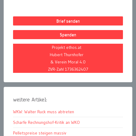
Brief senden
Spenden
Projekt ethos.at
Hubert Thurnhofer
& Verein Moral 4.0
ZVR-Zahl 1736362407
weitere Artikel:
WKW: Walter Ruck muss abtreten
Scharfe Rechnungshof-Kritik an WKO
Pelletspreise steigen massiv