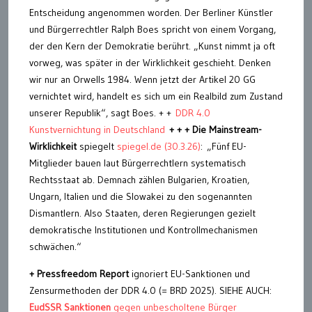
Entscheidung angenommen worden. Der Berliner Künstler
und Bürgerrechtler Ralph Boes spricht von einem Vorgang,
der den Kern der Demokratie berührt. „Kunst nimmt ja oft
vorweg, was später in der Wirklichkeit geschieht. Denken
wir nur an Orwells 1984. Wenn jetzt der Artikel 20 GG
vernichtet wird, handelt es sich um ein Realbild zum Zustand
unserer Republik“, sagt Boes. + +
DDR 4.0
Kunstvernichtung in Deutschland
+ + + Die Mainstream-
Wirklichkeit
spiegelt
spiegel.de (30.3.26)
: „Fünf EU-
Mitglieder bauen laut Bürgerrechtlern systematisch
Rechtsstaat ab. Demnach zählen Bulgarien, Kroatien,
Ungarn, Italien und die Slowakei zu den sogenannten
Dismantlern. Also Staaten, deren Regierungen gezielt
demokratische Institutionen und Kontrollmechanismen
schwächen.“
+
Pressfreedom Report
ignoriert EU-Sanktionen und
Zensurmethoden der DDR 4.0 (= BRD 2025). SIEHE AUCH:
EudSSR Sanktionen
gegen unbescholtene Bürger