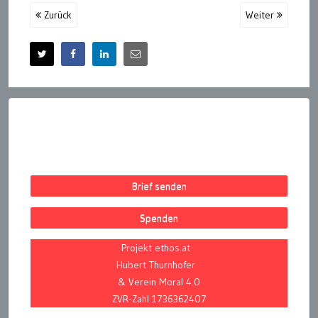
Zurück
Weiter
Brief senden
Spenden
Projekt ethos.at
Hubert Thurnhofer
& Verein Moral 4.0
ZVR-Zahl 1736362407