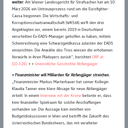
weiter:
Am Wiener Landesgericht für Strafsachen hat am 10.
März 2026 ein Untreueprozess rund um die Eurofighter-
Causa begonnen. Die Wirtschafts- und
Korruptionsstaatsanwaltschaft (WKStA) wirft den drei
Angeklagten vor, einem bereits 2019 in Deutschland
verurteilten Ex-EADS-Manager geholfen zu haben, mittels
Scheinrechnung eine Schwarzgeldkassa zulasten der EADS
einzurichten. Die Anwälte des Trios wiesen die erhobenen
Vorwürfe in ihren Plädoyers zurück“, berichtet
ORF.at
(10.3.26)
+ +
Unenndliche Geschichte Abfangjäger
+
Finanzminister will Milliarden für Abfangjäger streichen.
„Finanzminister Markus Marterbauer hat seiner Kollegin
Klaudia Tanner eine klare Absage für neue Abfangjäger
erteilt. In einem
Interview mit der Krone
betonte er, dass
kein finanzieller Spielraum für solche Anschaffungen
vorhanden sei. Die Aussage kam inmitten von
Budgetdiskussionen in Wien und betrifft die Zukunft des
österreichischen Bundesheers, das mit veralteter