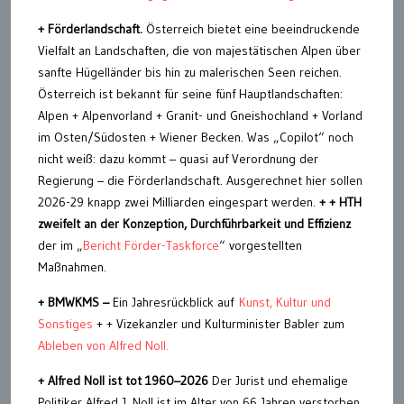
+ Förderlandschaft.
Österreich bietet eine beeindruckende
Vielfalt an Landschaften, die von majestätischen Alpen über
sanfte Hügelländer bis hin zu malerischen Seen reichen.
Österreich ist bekannt für seine fünf Hauptlandschaften:
Alpen + Alpenvorland + Granit- und Gneishochland + Vorland
im Osten/Südosten + Wiener Becken. Was „Copilot“ noch
nicht weiß: dazu kommt – quasi auf Verordnung der
Regierung – die Förderlandschaft. Ausgerechnet hier sollen
2026-29 knapp zwei Milliarden eingespart werden.
+ + HTH
zweifelt an der Konzeption, Durchführbarkeit und Effizienz
der im „
Bericht Förder-Taskforce
“ vorgestellten
Maßnahmen.
+ BMWKMS –
Ein Jahresrückblick auf
Kunst, Kultur und
Sonstiges
+ + Vizekanzler und Kulturminister Babler zum
Ableben von Alfred Noll.
+
Alfred Noll ist tot 1960–2026
Der Jurist und ehemalige
Politiker Alfred J. Noll ist im Alter von 66 Jahren verstorben.