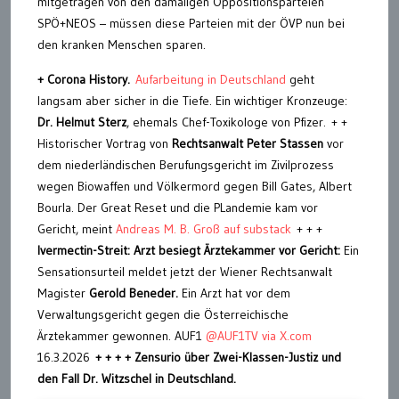
mitgetragen von den damaligen Oppositionsparteien
SPÖ+NEOS – müssen diese Parteien mit der ÖVP nun bei
den kranken Menschen sparen.
+ Corona History.
Aufarbeitung in Deutschland
geht
langsam aber sicher in die Tiefe. Ein wichtiger Kronzeuge:
Dr. Helmut Sterz
, ehemals Chef-Toxikologe von Pfizer. + +
Historischer Vortrag von
Rechtsanwalt Peter Stassen
vor
dem niederländischen Berufungsgericht im Zivilprozess
wegen Biowaffen und Völkermord gegen Bill Gates, Albert
Bourla. Der Great Reset und die PLandemie kam vor
Gericht, meint
Andreas M. B. Groß auf substack
+ + +
Ivermectin-Streit: Arzt besiegt Ärztekammer vor Gericht:
Ein
Sensationsurteil meldet jetzt der Wiener Rechtsanwalt
Magister
Gerold Beneder.
Ein Arzt hat vor dem
Verwaltungsgericht gegen die Österreichische
Ärztekammer gewonnen. AUF1
@AUF1TV via X.com
16.3.2026
+ + + + Zensurio über Zwei-Klassen-Justiz und
den Fall Dr. Witzschel in Deutschland.