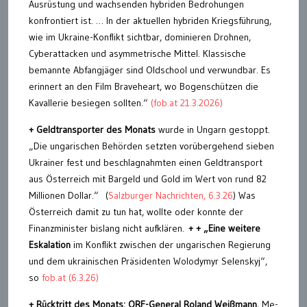
Ausrüstung und wachsenden hybriden Bedrohungen
konfrontiert ist. … In der aktuellen hybriden Kriegsführung,
wie im Ukraine-Konflikt sichtbar, dominieren Drohnen,
Cyberattacken und asymmetrische Mittel. Klassische
bemannte Abfangjäger sind Oldschool und verwundbar. Es
erinnert an den Film Braveheart, wo Bogenschützen die
Kavallerie besiegen sollten.“
(fob.at 21.3.2026)
+ Geldtransporter des Monats
wurde in Ungarn gestoppt.
„Die ungarischen Behörden setzten vorübergehend sieben
Ukrainer fest und beschlagnahmten einen Geldtransport
aus Österreich mit Bargeld und Gold im Wert von rund 82
Millionen Dollar.“ (
Salzburger Nachrichten, 6.3.26
) Was
Österreich damit zu tun hat, wollte oder konnte der
Finanzminister bislang nicht aufklären.
+ + „Eine weitere
Eskalation
im Konflikt zwischen der ungarischen Regierung
und dem ukrainischen Präsidenten Wolodymyr Selenskyj“,
so
fob.at (6.3.26)
+ Rücktritt des Monats: ORF-General Roland Weißmann.
Me-