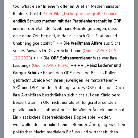
too. What else? In einem offenen Brief an Medienminister
Babler schreibt
Peter Pilz: „Da liegt deine große Chance
:
endlich Schluss machen mit der Parteienherrschaft im ORF
und mit der Wahl der Weißmann-Nachfolge zeigen, dass
eine neue Zeit beginnt, in der nur noch Qualifikation und
Unabhängigkeit zählt.“
+ +
Die
Weißmann Affäre
aus Sicht
seines Anwalts Dr. Oliver Scherbaum (
Quelle APA / OTS
13.3.2026
)
+ + + Die ORF-Spitzenverdiener
Was war ihre
Leistung? (
Quelle APA / NEWs
)
+ + + + „Heinz Lederer und
Gregor Schütze
haben den ORF-mee-too-Fall ins Rollen
gebracht; „beide von ihren jeweiligen Heimatparteien –
SPÖ und ÖVP – in den Stiftungsrat des ORF entsandt. Doch
ihre Aktivitäten beschränken sich nicht auf den Küniglberg.
Beide traten im ORF nicht nur als Stiftungsräte, sondern
parallel auch als Lobbyisten für die Wiener Ärztekammer auf.
Ein klassisches österreichisches Doppelspiel – oder,
wohlwollender formuliert: ein fließender Übergang zwischen
politischer Macht, medialem Einfluss und wirtschaftlichen