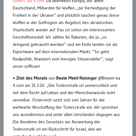
Lüders via X.com:
Da überweist Europa, vor allem
Deutschland, Milliarden für Waffen „zur Verteidigung der
Freiheit in der Ukraine“ und plötzlich tauchen genau diese
Waffen in der Golfregion als Angebot des ukrainischen
Staatschefs wieder auf. Das ist schon ein interessantes
Geschäftsmodell: Wir zahlen für Raketen, die ja „so
dringend gebraucht werden“ und am Ende landen sie als
Exportware auf dem internationalen Markt. “So geht
Realpolitik, finanziert vom hiesigen Steuerzahler”, sagt
unser süffisant.
+ Zitat des Monats
von
Beate Meinl-Reisinger
@Bmeinl via
X.com am 31.3.26: „Die Todesstrafe ist unmenschlich und
mit dem Recht auf Leben und der Menschenwürde nicht
vereinbar. Österreich setzt sich seit Jahren für die
weltweite Abschaffung der Todesstrafe ein. Wir sprechen
uns ausnahmslos und unter allen Umständen dagegen aus.
Die Annahme des Gesetzes zur Ausweitung der
Todesstrafe ist ein Rückschritt für Israel, den wir