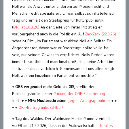
Noll war als Anwalt unter anderem auf Medienrecht und
Menschenrecht spezialisiert. Er war selbst schriftstellerisch
tätig und erhielt den Staatspreis für Kulturpublizistik.
(
ORF.at 16.3.26
) An der Seite von Peter Pilz stieg er
vorübergehend auch in die Politik ein. Auf
ZackZack (22.3.26)
schreibt Pilz: „Im Parlament war Alfred Noll ein Solitär. Ein
Abgeordneter, davon war er überzeugt, sollte völlig frei
sein, nur seinem Gewissen verpflichtet. Nolls Reden waren
immer beachtlich und manchmal großartig, seine Arbeit im
Justizausschuss vorbildlich. Gemeinsam mit uns allen zeigte
Noll, was ein Einzelner im Parlament vermochte.“
+ OBS vergeudet mehr Geld als GIS,
stellte der
Rechnungshof in seiner
Prüfung der ORF-Finanzierung
fest.
+
+ MFG Musterschreiben
gegen Zwangsgebühren
+ +
+ +
ORF-Beitrag unbezahlbar!
+ Tag des Waldes.
Der Waidmann Martin Prumetz enthüllt
via FB am 21.3.2026, dass in der Waldwirtschaft
nicht alles