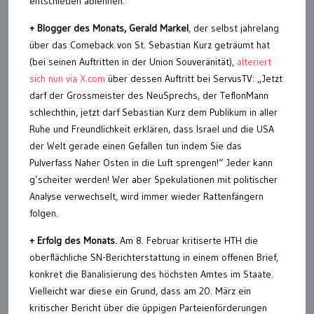
entschieden ablehnen.“
+ Blogger des Monats, Gerald
Markel
, der selbst jahrelang
über das Comeback von St. Sebastian Kurz geträumt hat
(bei seinen Auftritten in der Union Souveränität),
alteriert
sich nun via X.com
über dessen Auftritt bei ServusTV: „Jetzt
darf der Grossmeister des NeuSprechs, der TeflonMann
schlechthin, jetzt darf Sebastian Kurz dem Publikum in aller
Ruhe und Freundlichkeit erklären, dass Israel und die USA
der Welt gerade einen Gefallen tun indem Sie das
Pulverfass Naher Osten in die Luft sprengen!“ Jeder kann
g’scheiter werden! Wer aber Spekulationen mit politischer
Analyse verwechselt, wird immer wieder Rattenfängern
folgen.
+ Erfolg des Monats.
Am 8. Februar kritiserte HTH die
oberflächliche SN-Berichterstattung in einem offenen Brief,
konkret die Banalisierung des höchsten Amtes im Staate.
Vielleicht war diese ein Grund, dass am 20. März ein
kritischer Bericht über die üppigen Parteienförderungen