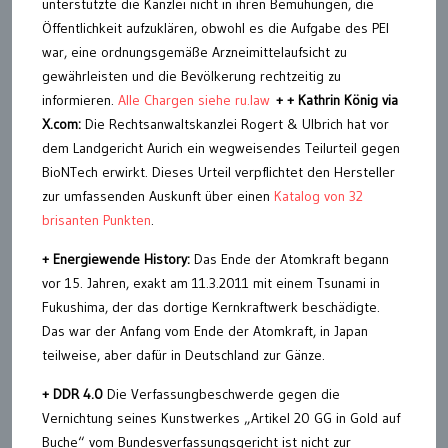
unterstützte die Kanzlei nicht in ihren Bemühungen, die
Öffentlichkeit aufzuklären, obwohl es die Aufgabe des PEI
war, eine ordnungsgemäße Arzneimittelaufsicht zu
gewährleisten und die Bevölkerung rechtzeitig zu
informieren.
Alle Chargen siehe ru.law
+ + Kathrin König via
X.com:
Die Rechtsanwaltskanzlei Rogert & Ulbrich hat vor
dem Landgericht Aurich ein wegweisendes Teilurteil gegen
BioNTech erwirkt. Dieses Urteil verpflichtet den Hersteller
zur umfassenden Auskunft über einen
Katalog von 32
brisanten Punkten
.
+ Energiewende History:
Das Ende der Atomkraft begann
vor 15. Jahren, exakt am 11.3.2011 mit einem Tsunami in
Fukushima, der das dortige Kernkraftwerk beschädigte.
Das war der Anfang vom Ende der Atomkraft, in Japan
teilweise, aber dafür in Deutschland zur Gänze.
+ DDR 4.0
Die Verfassungbeschwerde gegen die
Vernichtung seines Kunstwerkes „Artikel 20 GG in Gold auf
Buche“ vom Bundesverfassungsgericht ist nicht zur