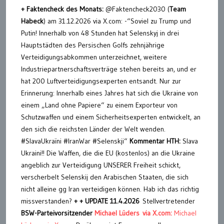
+ Faktencheck des Monats:
@Faktencheck2030 (
Team
Habeck
) am 31.12.2026 via X.com: -“Soviel zu Trump und
Putin! Innerhalb von 48 Stunden hat Selenskyj in drei
Hauptstädten des Persischen Golfs zehnjährige
Verteidigungsabkommen unterzeichnet, weitere
Industriepartnerschaftsverträge stehen bereits an, und er
hat 200 Luftverteidigungsexperten entsandt. Nur zur
Erinnerung: Innerhalb eines Jahres hat sich die Ukraine von
einem „Land ohne Papiere“ zu einem Exporteur von
Schutzwaffen und einem Sicherheitsexperten entwickelt, an
den sich die reichsten Länder der Welt wenden.
#SlavaUkraïni #IranWar‌ #Selenskji“
Kommentar HTH:
Slava
Ukraini!! Die Waffen, die die EU (kostenlos) an die Ukraine
angeblich zur Verteidigung UNSERER Freiheit schickt,
verscherbelt Selenskij den Arabischen Staaten, die sich
nicht alleine gg Iran verteidigen können. Hab ich das richtig
missverstanden?
+ + UPDATE 11.4.2026
Stellvertretender
BSW-Parteivorsitzender
Michael Lüders via X.com:
Michael