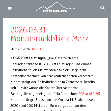
2026.03.31
Monatsrückblick März
März 22, 2026
|
Rückblick
+
ÖGK kürzt Leistungen.
„Die Österreichische
Gesundheitskasse (ÖGK) kürzt Leistungen und erhöht
Selbstbehalte. Ab Mai werden etwa die Regeln für
Kostenübernahmen von Krankentransporten verschärft,
zudem steigt der Selbstbehalt beim Zahnersatz. Bereits
seit 1. März wurde die Kostenübernahme von
Zahnregulierungen eingeschränkt“, berichtet
ORF.at (6.3.26
)
Nachdem für großteils sinnlose Corona-Maßnahmen seit
2020 rund 100 Millilarden Euro vergeudet wurden –