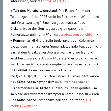
Interessen“, berichtet
profil.at (31.3.26)
+ Talk des Monats: Widerstand.
Das Europaforum der
Toleranzgespräche 2026 steht im Zeichen von „Widerstand
und Verantwortung“. Einen Vorgeschmack auf das
Diskursniveau der Sonntagspredigten gaben die
Konferenzteilnehmer in Wien (
pressetext.com berichte
t).
+
+ Kommentar HTH:
Die Selbstgefälligkeit der Referenten,
die zu dem Thema allerlei Gemeinplätze lieferten, aber nicht
einmal den Ansatz einer Analyse, wann und wo hier und
jetzt bei uns welche Art von Widerstand erforderlich wäre,
war für einen Widerstandskämpfer schwer zu ertragen.
+ +
Die Formel
dieser Formen von Talk lautet:
Mg3(Si4O10)2(OH)2. + + + Nach ihrem Ableben 2024 wurde
das
Käthe-Sasso-Symposium
im Auftrag des Wiener
Bürgermeisters Dr. Michael Ludwig ins Leben gerufen, um
im Sinne der Widerstandskämpferin Käthe Sasso zu wirken.
Das Käthe-Sasso-Symposium soll dazu beitragen;
HTH
meldet Zweifel an.