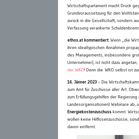
Wirtschaftsparlament macht Druck geg
Grundvoraussetzung für den Wohlstands
zurück in die Gesellschaft, sondern au
Verfassung verankerte Schuldenbrem
ethos.at kommentiert:
Wenn „die Wirt
ihren idealtypischen Annahmen propag
des Managements, insbesondere große
Unternehmer), ist nicht dazu angetan, 
der WKO
! Denn die WKO selbst ist zu
16. Jänner 2023
– Die Wirtschaftskamm
zum Amt für Zuschüsse aller Art. Obwo
zum Erfüllungsgehilfen der Regierung
Landesorganisationen) Webinare ab, 
Energiekostenzuschuss
kommt. Wirtsc
wollen keine Hilflosenzuschüsse, sonde
davon entfernt.