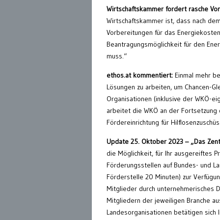
Wirtschaftskammer fordert rasche Vo
Wirtschaftskammer ist, dass nach dem 
Vorbereitungen für das Energiekostenp
Beantragungsmöglichkeit für den Ener
muss.“
ethos.at kommentiert:
Einmal mehr bew
Lösungen zu arbeiten, um Chancen-Gl
Organisationen (inklusive der WKÖ-eig
arbeitet die WKÖ an der Fortsetzung d
Fördereinrichtung für Hilflosenzuschüs
Update 25. Oktober 2023 – „
Das Zent
die Möglichkeit, für Ihr ausgereiftes
Förderungsstellen auf Bundes- und La
Förderstelle 20 Minuten) zur Verfügu
Mitglieder durch unternehmerisches De
Mitgliedern der jeweiligen Branche au
Landesorganisationen betätigen sich l