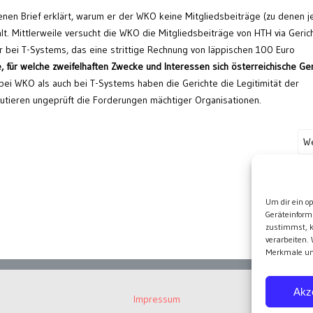
enen Brief erklärt, warum er der WKO keine Mitgliedsbeiträge (zu denen 
ahlt. Mittlerweile versucht die WKO die Mitgliedsbeiträge von HTH via Geric
r bei T-Systems, das eine strittige Rechnung von läppischen 100 Euro
, für welche zweifelhaften Zwecke und Interessen sich österreichische Ge
ei WKO als auch bei T-Systems haben die Gerichte die Legitimität der
utieren ungeprüft die Forderungen mächtiger Organisationen.
We
Wei
Um dir ein o
Geräteinform
zustimmst, k
verarbeiten.
Merkmale und
Akz
Impressum