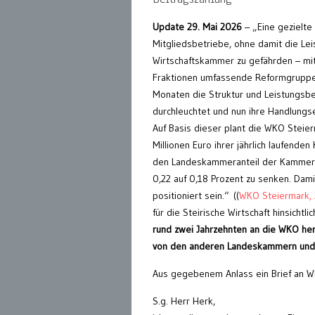
Update 29. Mai 2026
– „Eine gezielte
Mitgliedsbetriebe, ohne damit die Lei
Wirtschaftskammer zu gefährden – mit 
Fraktionen umfassende Reformgruppe
Monaten die Struktur und Leistungsb
durchleuchtet und nun ihre Handlung
Auf Basis dieser plant die WKO Steie
Millionen Euro ihrer jährlich laufende
den Landeskammeranteil der Kammer
0,22 auf 0,18 Prozent zu senken. Dam
positioniert sein.“ ((
WKO Steiermark, 
für die Steirische Wirtschaft hinsicht
rund zwei Jahrzehnten an die WKO her
von den anderen Landeskammern und
Aus gegebenem Anlass ein Brief an W
S.g. Herr Herk,