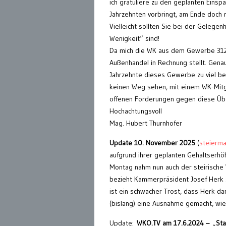
ich gratuliere zu den geplanten Einsp
Jahrzehnten vorbringt, am Ende doch
Vielleicht sollten Sie bei der Gelege
Wenigkeit“ sind!
Da mich die WK aus dem Gewerbe 312 L
Außenhandel in Rechnung stellt. Gena
Jahrzehnte dieses Gewerbe zu viel be
keinen Weg sehen, mit einem WK-Mitgli
offenen Forderungen gegen diese Übe
Hochachtungsvoll
Mag. Hubert Thurnhofer
Update 10. November 2025
(
steierma
aufgrund ihrer geplanten Gehaltserhö
Montag nahm nun auch der steirische 
bezieht Kammerpräsident Josef Herk 
ist ein schwacher Trost, dass Herk d
(bislang) eine Ausnahme gemacht, wi
Update:
WKO.TV am 17.6.2024 –
„
Sta