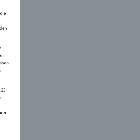
r
 die
rden
n
ßen
essen
s
.23
n
hrer