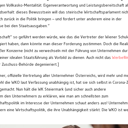
en Vollkasko-Mentalität. Eigenverantwortung und Leistungsbereitschaft a
erhalt: dieses Bewusstsein will das steirische Wirtschaftsparlament nich
ch zurück in die Politik bringen – und fordert unter anderem eine in der
se bei den Staatsausgaben.“
schaft“ so geführt werden würde, wie das die Vertreter der Wiener Schul
iert haben, dann könnte man dieser Forderung zustimmen. Doch die Reali
r Konzerne (nicht zu verwechseln mit der Führung von Unternehmen dur
einer idealen Staatsführung als Vorbild zu dienen. Auch nicht das
Werbefil
r Zuschuss-Behörde degenieriert.]
er, offizielle Vertretung aller Unternehmer Österreichs, wird mehr und m
hl die WKO laut Verfassung unabhängig ist, hat sie sich selbst in Corona-
 gemacht. Nun hält die WK Steiermark (und sicher auch andere
um den Unternehmern zu erklären, wie man am schnellsten zum
haftspolitik im Interesse der Unternehmen schaut anders aus! Unternehm
rn eine Wirtschaftspolitik, die ihre Unabhängigkeit stärkt. Die WKO ist we