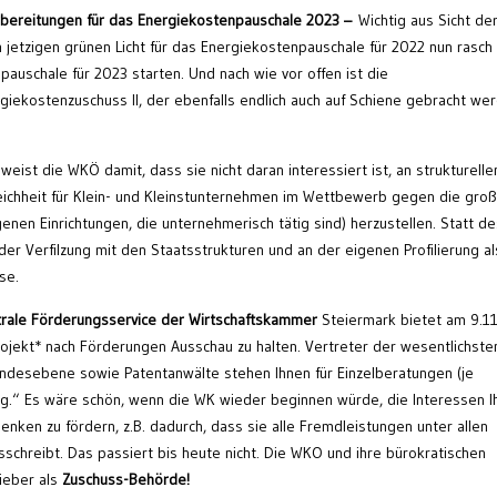
rbereitungen für das Energiekostenpauschale 2023 –
Wichtig aus Sicht de
jetzigen grünen Licht für das Energiekostenpauschale für 2022 nun rasch
auschale für 2023 starten. Und nach wie vor offen ist die
giekostenzuschuss II, der ebenfalls endlich auch auf Schiene gebracht we
eist die WKÖ damit, dass sie nicht daran interessiert ist, an strukturelle
eichheit für Klein- und Kleinstunternehmen im Wettbewerb gegen die gro
enen Einrichtungen, die unternehmerisch tätig sind) herzustellen. Statt d
er Verfilzung mit den Staatsstrukturen und an der eigenen Profilierung al
se.
rale Förderungsservice der Wirtschaftskammer
Steiermark bietet am 9.11
 Projekt* nach Förderungen Ausschau zu halten. Vertreter der wesentlichste
ndesebene sowie Patentanwälte stehen Ihnen für Einzelberatungen (je
ng.“ Es wäre schön, wenn die WK wieder beginnen würde, die Interessen I
nken zu fördern, z.B. dadurch, dass sie alle Fremdleistungen unter allen
sschreibt. Das passiert bis heute nicht. Die WKO und ihre bürokratischen
ieber als
Zuschuss-Behörde!