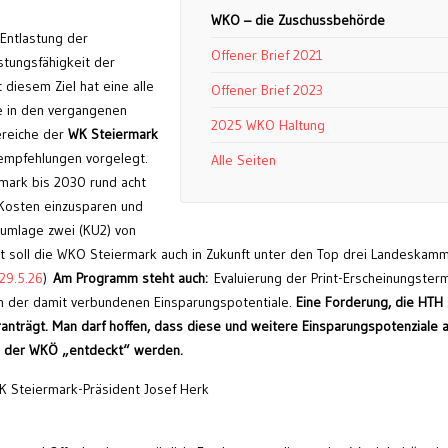
WKO – die Zuschussbehörde
 Entlastung der
Offener Brief 2021
stungsfähigkeit der
diesem Ziel hat eine alle
Offener Brief 2023
 in den vergangenen
2025 WKO Haltung
ereiche der
WK Steiermark
sempfehlungen vorgelegt.
Alle Seiten
rmark bis 2030 rund acht
n Kosten einzusparen und
umlage zwei (KU2) von
it soll die WKO Steiermark auch in Zukunft unter den Top drei Landeskam
29.5.26
)
Am Programm steht auch:
Evaluierung der Print-Erscheinungster
lich der damit verbundenen Einsparungspotentiale.
Eine Forderung, die HTH 
anträgt. Man darf hoffen, dass diese und weitere Einsparungspotenziale 
 der WKÖ „entdeckt“ werden.
K Steiermark-Präsident Josef Herk