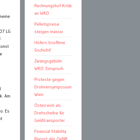
Rechnungshof-Kritik
an WKO
„meine
Pelletspreise
307 LG
steigen massiv
3
Hofers bsoffene
sonst
Gschicht!
re
Zwangsgebühr
WKO: Einspruch
Proteste gegen
Drohnensymposium
)
Wien
ik. Am
Österreich als
o. Es
Drehscheibe für
at
Geldtransporter
Financial Stability
Report der OeNB