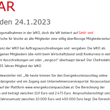
rungsmaßnahmen in der WKO, doch die WK beharrt auf
Geld- und
che für Woche an alle Mitglieder eine völlig überflüssige Mitgliederzeitu
arenz der WKO bei Auftragsausschreibungen und -vergaben. Die WKO als
enen Mitgliedern (die nicht beim Wirtschaftsbund sind) Konkurrenz in vie
it Ausschreibungen um oder „vergisst“ überhaupt darauf. Der Chefredakt
 35 Jahren Mitglied der WKO.
 Newsletter mit: „Ab heute können Sie den Energiekostenzuschlag online
andysignatur und ein Zugang zum Unternehmensserviceportal. Voraussetzu
k auf der Plattform www.energiekostenpauschale.at. Die Berechnung der
h und beträgt zwischen 110 Euro und 2.475 Euro. Anspruchsberechtigt sin
 Jahresumsatz zwischen 10.000 Euro und 400.000 Euro liegt. Die Einreichf