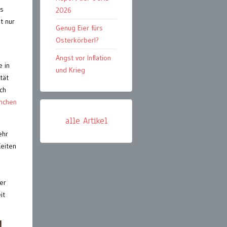
ls
2026
t nur
Genug Eier fürs
Osterkörberl?
Angst vor Inflation
e in
und Krieg
tät
ch
mchen
alle Artikel
ehr
Zeiten
er
it