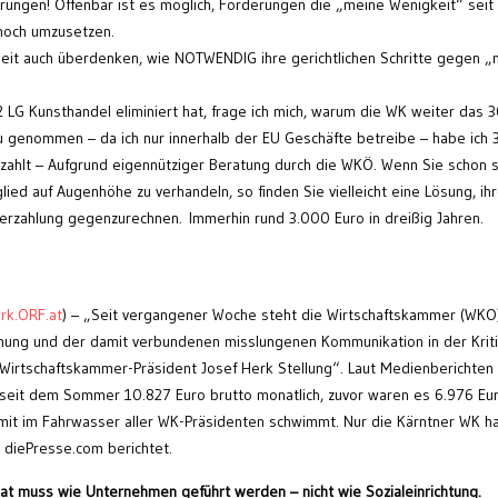
arungen! Offenbar ist es möglich, Forderungen die „meine Wenigkeit“ seit
 noch umzusetzen.
nheit auch überdenken, wie NOTWENDIG ihre gerichtlichen Schritte gegen 
G Kunsthandel eliminiert hat, frage ich mich, warum die WK weiter das 
u genommen – da ich nur innerhalb der EU Geschäfte betreibe – habe ich 
zahlt – Aufgrund eigennütziger Beratung durch die WKÖ. Wenn Sie schon 
ed auf Augenhöhe zu verhandeln, so finden Sie vielleicht eine Lösung, ih
rzahlung gegenzurechnen. Immerhin rund 3.000 Euro in dreißig Jahren.
rk.ORF.at
) – „Seit vergangener Woche steht die Wirtschaftskammer (WKO
hung und der damit verbundenen misslungenen Kommunikation in der Krit
Wirtschaftskammer-Präsident Josef Herk Stellung“. Laut Medienberichten
seit dem Sommer 10.827 Euro brutto monatlich, zuvor waren es 6.976 Eur
amit im Fahrwasser aller WK-Präsidenten schwimmt. Nur die Kärntner WK h
e diePresse.com berichtet.
at muss wie Unternehmen geführt werden – nicht wie Sozialeinrichtung.