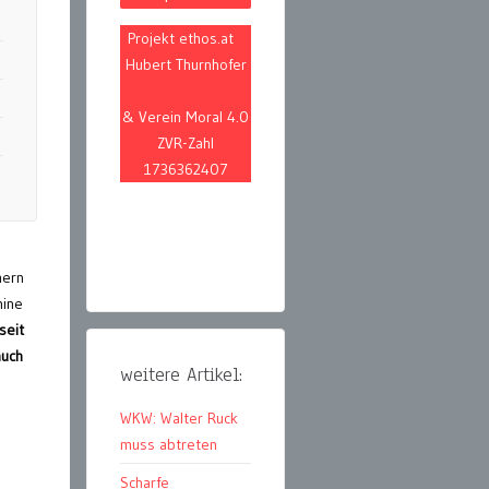
Projekt ethos.at
Hubert Thurnhofer
& Verein Moral 4.0
ZVR-Zahl
1736362407
mern
mine
seit
auch
weitere Artikel:
WKW: Walter Ruck
muss abtreten
Scharfe