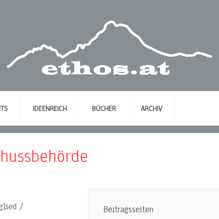
NTS
IDEENREICH
BÜCHER
ARCHIV
hussbehörde
glied /
Beitragsseiten