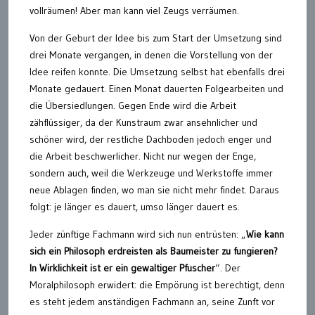
vollräumen! Aber man kann viel Zeugs verräumen.
Von der Geburt der Idee bis zum Start der Umsetzung sind
drei Monate vergangen, in denen die Vorstellung von der
Idee reifen konnte. Die Umsetzung selbst hat ebenfalls drei
Monate gedauert. Einen Monat dauerten Folgearbeiten und
die Übersiedlungen. Gegen Ende wird die Arbeit
zähflüssiger, da der Kunstraum zwar ansehnlicher und
schöner wird, der restliche Dachboden jedoch enger und
die Arbeit beschwerlicher. Nicht nur wegen der Enge,
sondern auch, weil die Werkzeuge und Werkstoffe immer
neue Ablagen finden, wo man sie nicht mehr findet. Daraus
folgt: je länger es dauert, umso länger dauert es.
Jeder zünftige Fachmann wird sich nun entrüsten: „
Wie k
ann
sich
ein
Philosoph
erdreisten
als
Baumeister zu
fungieren
?
In Wirklichkeit ist er ein gewaltiger Pfuscher
“. Der
Moralphilosoph erwidert: die Empörung ist berechtigt, denn
es steht jedem anständigen Fachmann an, seine Zunft vor