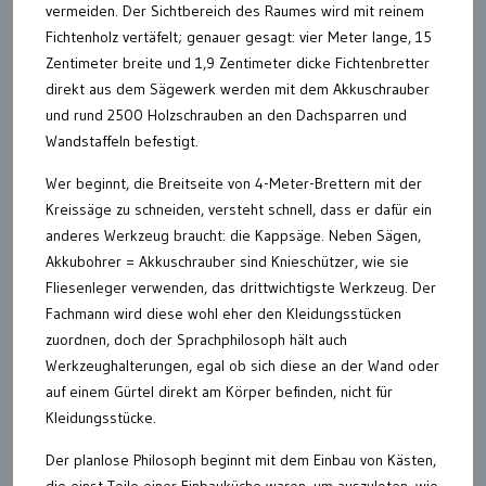
vermeiden. Der Sichtbereich des Raumes wird mit reinem
Fichtenholz vertäfelt; genauer gesagt: vier Meter lange, 15
Zentimeter breite und 1,9 Zentimeter dicke Fichtenbretter
direkt aus dem Sägewerk werden mit dem Akkuschrauber
und rund 2500 Holzschrauben an den Dachsparren und
Wandstaffeln befestigt.
Wer beginnt, die Breitseite von 4-Meter-Brettern mit der
Kreissäge zu schneiden, versteht schnell, dass er dafür ein
anderes Werkzeug braucht: die Kappsäge. Neben Sägen,
Akkubohrer = Akkuschrauber sind Knieschützer, wie sie
Fliesenleger verwenden, das drittwichtigste Werkzeug. Der
Fachmann wird diese wohl eher den Kleidungsstücken
zuordnen, doch der Sprachphilosoph hält auch
Werkzeughalterungen, egal ob sich diese an der Wand oder
auf einem Gürtel direkt am Körper befinden, nicht für
Kleidungsstücke.
Der planlose Philosoph beginnt mit dem Einbau von Kästen,
die einst Teile einer Einbauküche waren, um auszuloten, wie