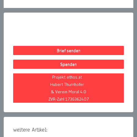
Brief senden
Spenden
Projekt ethos.at
Hubert Thurnhofer
& Verein Moral 4.0
ZVR-Zahl 1736362407
weitere Artikel: