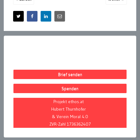
Brief senden
Spenden
Projekt ethos.at
Hubert Thurnhofer
& Verein Moral 4.0
ZVR-Zahl 1736362407