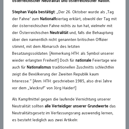
österreichischer Neutralität und österreichischer Nation.
Stephan Vajda bestätigt:
„Der 26. Oktober wurde als ‚Tag
der Fahne‘ zum
Nationalf
eiertag erklärt, obwohl der Tag mit
der österreichischen Fahne nichts zu tun hat, vielmehr mit
der Österreichischen
Neutralität
und, falls die Behauptung
über den namentlich nicht genannten britischen Offizier
stimmt, mit dem Abmarsch des letzten
Besatzungssoldaten. [Anmerkung HTH: als Symbol unserer
wieder erlangten Freiheit!] Doch für
nationale
Feiertage wie
auch für
Nationalismus
traditionellen Zuschnitts schlechthin
zeigt die Bevölkerung der Zweiten Republik kaum
Interesse.“ [Anm. HTH: geschrieben 1985, also drei Jahre
vor dem „Weckruf“ von Jörg Haider!]
Als Kampfmittel gegen die laufende Vernichtung unserer
Neutralität sollten
alle Verteidiger unserer Grundwerte
das
Neutralitätsgesetz im Verfassungsrang auswendig lernen,
es besteht lediglich aus zwei Artikeln: