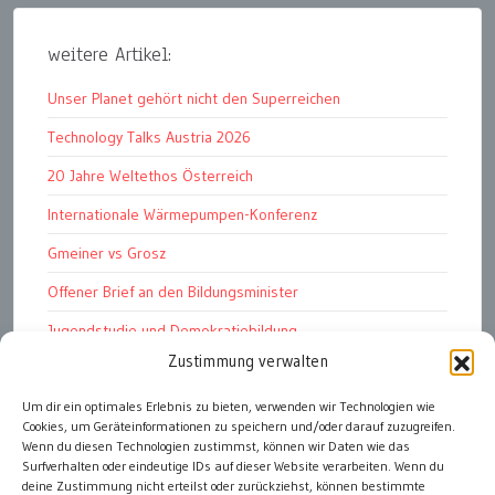
weitere Artikel:
Unser Planet gehört nicht den Superreichen
Technology Talks Austria 2026
20 Jahre Weltethos Österreich
Internationale Wärmepumpen-Konferenz
Gmeiner vs Grosz
Offener Brief an den Bildungsminister
Jugendstudie und Demokratiebildung
Zustimmung verwalten
Solschenizyn, Dugin und der Westen
Um dir ein optimales Erlebnis zu bieten, verwenden wir Technologien wie
Finanzindustrie manipuliert Schüler
Cookies, um Geräteinformationen zu speichern und/oder darauf zuzugreifen.
Chemtrails Contrails Geoengineering
Wenn du diesen Technologien zustimmst, können wir Daten wie das
Surfverhalten oder eindeutige IDs auf dieser Website verarbeiten. Wenn du
deine Zustimmung nicht erteilst oder zurückziehst, können bestimmte