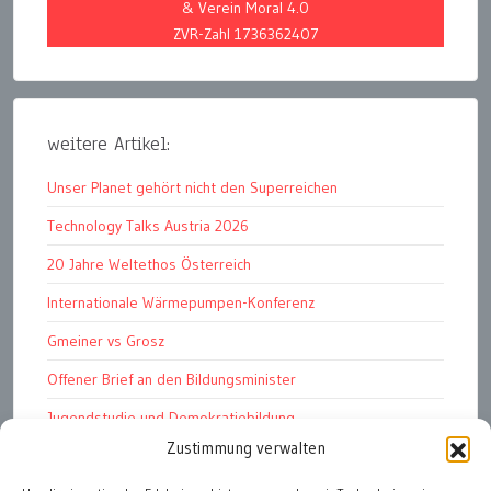
& Verein Moral 4.0
ZVR-Zahl 1736362407
weitere Artikel:
Unser Planet gehört nicht den Superreichen
Technology Talks Austria 2026
20 Jahre Weltethos Österreich
Internationale Wärmepumpen-Konferenz
Gmeiner vs Grosz
Offener Brief an den Bildungsminister
Jugendstudie und Demokratiebildung
Zustimmung verwalten
Solschenizyn, Dugin und der Westen