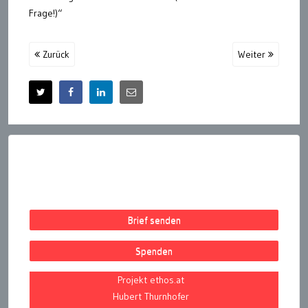
Frage!)“
Zurück
Weiter
Brief senden
Spenden
Projekt ethos.at
Hubert Thurnhofer