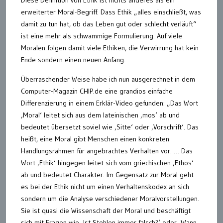
erweiterter Moral-Begriff. Dass Ethik „alles einschließt, was
damit zu tun hat, ob das Leben gut oder schlecht verläuft“
ist eine mehr als schwammige Formulierung. Auf viele
Moralen folgen damit viele Ethiken, die Verwirrung hat kein
Ende sondern einen neuen Anfang.
Überraschender Weise habe ich nun ausgerechnet in dem
Computer-Magazin CHIP.de eine grandios einfache
Differenzierung in einem Erklär-Video gefunden: „Das Wort
‚Moral‘ leitet sich aus dem lateinischen ‚mos‘ ab und
bedeutet übersetzt soviel wie ‚Sitte‘ oder ‚Vorschrift‘. Das
heißt, eine Moral gibt Menschen einen konkreten
Handlungsrahmen für angebrachtes Verhalten vor. … Das
Wort ‚Ethik‘ hingegen leitet sich vom griechischen ‚Ethos‘
ab und bedeutet Charakter. Im Gegensatz zur Moral geht
es bei der Ethik nicht um einen Verhaltenskodex an sich
sondern um die Analyse verschiedener Moralvorstellungen.
Sie ist quasi die Wissenschaft der Moral und beschäftigt
sich mit Fragen wie ‚Ist Stehlen immer falsch?‘ oder ‚Wann