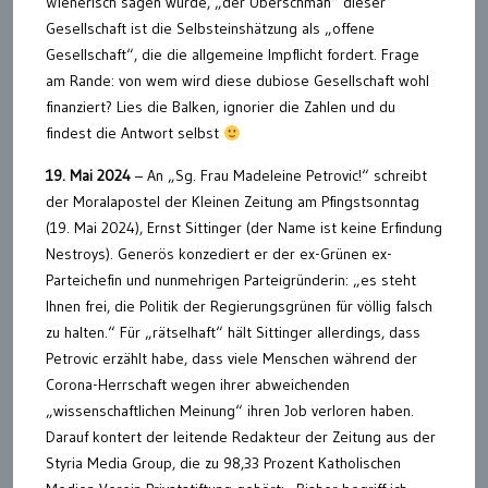
Wienerisch sagen würde, „der Überschmäh“ dieser
Gesellschaft ist die Selbsteinshätzung als „offene
Gesellschaft“, die die allgemeine Impflicht fordert. Frage
am Rande: von wem wird diese dubiose Gesellschaft wohl
finanziert? Lies die Balken, ignorier die Zahlen und du
findest die Antwort selbst
19. Mai 2024
– An „Sg. Frau Madeleine Petrovic!“ schreibt
der Moralapostel der Kleinen Zeitung am Pfingstsonntag
(19. Mai 2024), Ernst Sittinger (der Name ist keine Erfindung
Nestroys). Generös konzediert er der ex-Grünen ex-
Parteichefin und nunmehrigen Parteigründerin: „es steht
Ihnen frei, die Politik der Regierungsgrünen für völlig falsch
zu halten.“ Für „rätselhaft“ hält Sittinger allerdings, dass
Petrovic erzählt habe, dass viele Menschen während der
Corona-Herrschaft wegen ihrer abweichenden
„wissenschaftlichen Meinung“ ihren Job verloren haben.
Darauf kontert der leitende Redakteur der Zeitung aus der
Styria Media Group, die zu 98,33 Prozent Katholischen