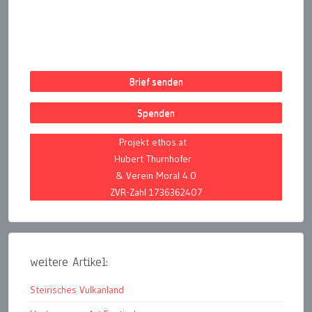
Beiträge
Brief senden
Spenden
Projekt ethos.at
Hubert Thurnhofer
& Verein Moral 4.0
ZVR-Zahl 1736362407
weitere Artikel:
Steirisches Vulkanland