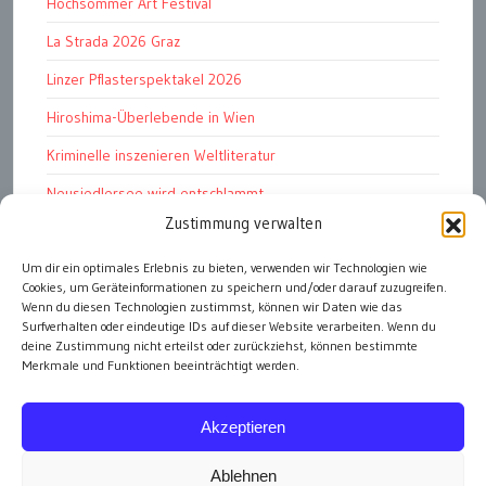
Hochsommer Art Festival
La Strada 2026 Graz
Linzer Pflasterspektakel 2026
Hiroshima-Überlebende in Wien
Kriminelle inszenieren Weltliteratur
Neusiedlersee wird entschlammt
Zustimmung verwalten
TKG wünscht besinnliches Weihnachtsfest
Um dir ein optimales Erlebnis zu bieten, verwenden wir Technologien wie
Fußball WM 2026: „historisch“
Cookies, um Geräteinformationen zu speichern und/oder darauf zuzugreifen.
Die Wichtigen
Wenn du diesen Technologien zustimmst, können wir Daten wie das
Surfverhalten oder eindeutige IDs auf dieser Website verarbeiten. Wenn du
deine Zustimmung nicht erteilst oder zurückziehst, können bestimmte
Merkmale und Funktionen beeinträchtigt werden.
alle Artikel
Akzeptieren
Ablehnen