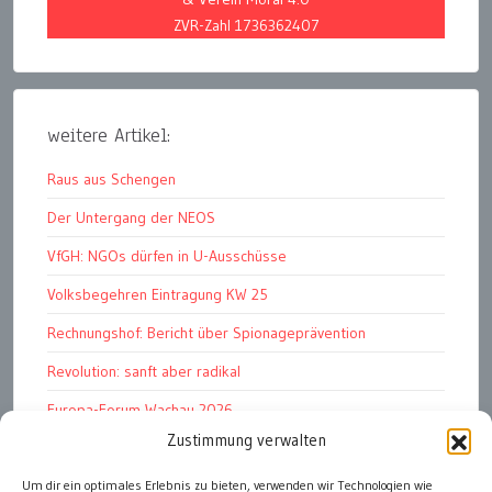
ZVR-Zahl 1736362407
weitere Artikel:
Raus aus Schengen
Der Untergang der NEOS
VfGH: NGOs dürfen in U-Ausschüsse
Volksbegehren Eintragung KW 25
Rechnungshof: Bericht über Spionageprävention
Revolution: sanft aber radikal
Europa-Forum Wachau 2026
Zustimmung verwalten
Attac kritisiert neues EU-Rüstungspaket
Ungarn ist demokratischer als Österreich
Um dir ein optimales Erlebnis zu bieten, verwenden wir Technologien wie