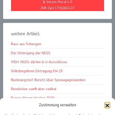
& Verein Moral 4.0
ZVR-Zahl 1736362407
weitere Artikel:
Raus aus Schengen
Der Untergang der NEOS
VfGH: NGOs dürfen in U-Ausschüsse
Volksbegehren Eintragung KW 25
Rechnungshof: Bericht über Spionageprävention
Revolution: sanft aber radikal
Europa-Forum Wachau 2026
Zustimmung verwalten
Amnesty Report 2025/26