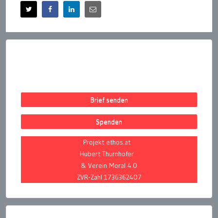
Brief senden
Spenden
Projekt ethos.at
Hubert Thurnhofer
& Verein Moral 4.0
ZVR-Zahl 1736362407