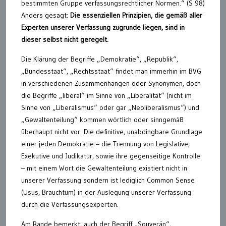
bestimmten Gruppe verfassungsrechtlicher Normen.“ (S 98)
Anders gesagt:
Die essenziellen Prinzipien, die gemäß aller
Experten unserer Verfassung zugrunde liegen, sind in
dieser selbst nicht geregelt.
Die Klärung der Begriffe „Demokratie“, „Republik“,
„Bundesstaat“, „Rechtsstaat“ findet man immerhin im BVG
in verschiedenen Zusammenhängen oder Synonymen, doch
die Begriffe „liberal“ im Sinne von „Liberalität“ (nicht im
Sinne von „Liberalismus“ oder gar „Neoliberalismus“) und
„Gewaltenteilung“ kommen wörtlich oder sinngemäß
überhaupt nicht vor. Die definitive, unabdingbare Grundlage
einer jeden Demokratie – die Trennung von Legislative,
Exekutive und Judikatur, sowie ihre gegenseitige Kontrolle
– mit einem Wort die Gewaltenteilung existiert nicht in
unserer Verfassung sondern ist lediglich Common Sense
(Usus, Brauchtum) in der Auslegung unserer Verfassung
durch die Verfassungsexperten.
Am Rande bemerkt: auch der Begriff „Souverän“,