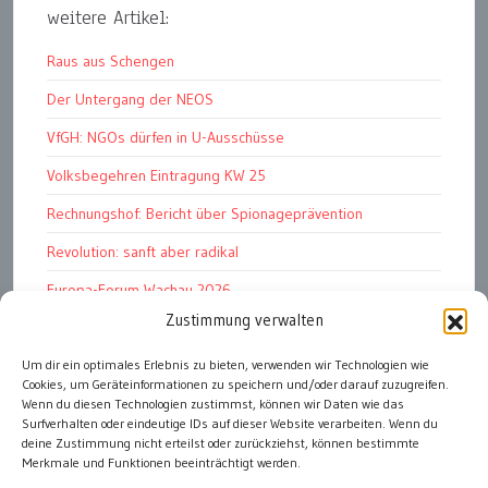
weitere Artikel:
Raus aus Schengen
Der Untergang der NEOS
VfGH: NGOs dürfen in U-Ausschüsse
Volksbegehren Eintragung KW 25
Rechnungshof: Bericht über Spionageprävention
Revolution: sanft aber radikal
Europa-Forum Wachau 2026
Zustimmung verwalten
Amnesty Report 2025/26
Um dir ein optimales Erlebnis zu bieten, verwenden wir Technologien wie
Attac kritisiert neues EU-Rüstungspaket
Cookies, um Geräteinformationen zu speichern und/oder darauf zuzugreifen.
Ungarn ist demokratischer als Österreich
Wenn du diesen Technologien zustimmst, können wir Daten wie das
Surfverhalten oder eindeutige IDs auf dieser Website verarbeiten. Wenn du
deine Zustimmung nicht erteilst oder zurückziehst, können bestimmte
Merkmale und Funktionen beeinträchtigt werden.