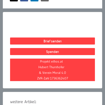
Brief senden
Spenden
Projekt ethos.at
Hubert Thurnhofer
& Verein Moral 4.0
ZVR-Zahl 1736362407
weitere Artikel: