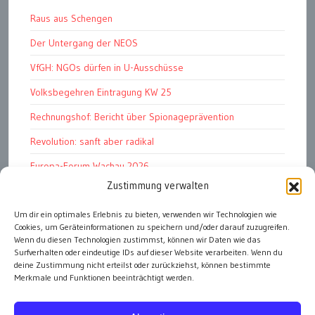
Raus aus Schengen
Der Untergang der NEOS
VfGH: NGOs dürfen in U-Ausschüsse
Volksbegehren Eintragung KW 25
Rechnungshof: Bericht über Spionageprävention
Revolution: sanft aber radikal
Europa-Forum Wachau 2026
Zustimmung verwalten
Amnesty Report 2025/26
Um dir ein optimales Erlebnis zu bieten, verwenden wir Technologien wie
Attac kritisiert neues EU-Rüstungspaket
Cookies, um Geräteinformationen zu speichern und/oder darauf zuzugreifen.
Ungarn ist demokratischer als Österreich
Wenn du diesen Technologien zustimmst, können wir Daten wie das
Surfverhalten oder eindeutige IDs auf dieser Website verarbeiten. Wenn du
deine Zustimmung nicht erteilst oder zurückziehst, können bestimmte
Merkmale und Funktionen beeinträchtigt werden.
alle Artikel