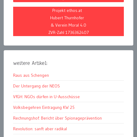
Projekt ethos.at
Hubert Thurnhofer
& Verein Moral 4.0
ZVR-Zahl 1736362407
weitere Artikel:
Raus aus Schengen
Der Untergang der NEOS
VfGH: NGOs dürfen in U-Ausschüsse
Volksbegehren Eintragung KW 25
Rechnungshof: Bericht über Spionageprävention
Revolution: sanft aber radikal